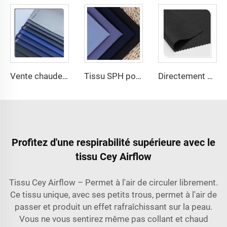
Vente chaude mélange 80/20 polyester viscose twill tissu TR pour vêtements
Tissu SPH poka de haute qualité 100% polyester tissé pour robe d'Abaya pour femmes
Directement de l'usine 100 polyester épais gabardine imperméable personnalisation tissu pour vêtements de travail
Profitez d'une respirabilité supérieure avec le
tissu Cey Airflow
Tissu Cey Airflow – Permet à l'air de circuler librement.
Ce tissu unique, avec ses petits trous, permet à l'air de
passer et produit un effet rafraîchissant sur la peau.
Vous ne vous sentirez même pas collant et chaud