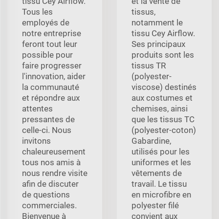
tissu Cey Airflow.
et la vente de
Tous les
tissus,
employés de
notamment le
notre entreprise
tissu Cey Airflow.
feront tout leur
Ses principaux
possible pour
produits sont les
faire progresser
tissus TR
l'innovation, aider
(polyester-
la communauté
viscose) destinés
et répondre aux
aux costumes et
attentes
chemises, ainsi
pressantes de
que les tissus TC
celle-ci. Nous
(polyester-coton)
invitons
Gabardine,
chaleureusement
utilisés pour les
tous nos amis à
uniformes et les
nous rendre visite
vêtements de
afin de discuter
travail. Le tissu
de questions
en microfibre en
commerciales.
polyester filé
Bienvenue à
convient aux