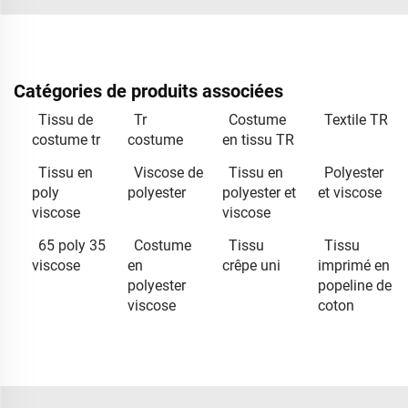
Catégories de produits associées
Tissu de
Tr
Costume
Textile TR
costume tr
costume
en tissu TR
Tissu en
Viscose de
Tissu en
Polyester
poly
polyester
polyester et
et viscose
viscose
viscose
65 poly 35
Costume
Tissu
Tissu
viscose
en
crêpe uni
imprimé en
polyester
popeline de
viscose
coton