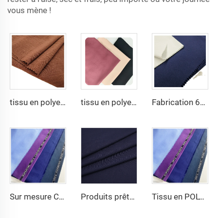
vous mène !
tissu en polyester 100% pour robe CEY Airflow Crêpe
tissu en polyester 100% 180D kain CEY Airflow Crêpe Rayon froissé pour robe d'Abaya pour femmes
Fabrication 65 % polyester 35 % coton pour doublure jeans tissu uni TC TWILL Teint pour tissu de travail
Sur mesure Costume Tissu Polyester Viscose TR pour Uniformes de bureau avec ourlet anglais
Produits prêts 64% polyester 34% viscose 2% élasthanne Tissu TR
Tissu en POLYESTER VISCOSE/TR pour costumes