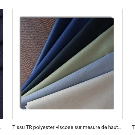
lasthanne Tissu TR
Tissu TR polyester viscose sur mesure de haute qualité pour tissu de costume masculin