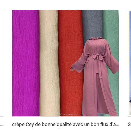
n polyester crêpe CEY uni teinté et imprimé respirant 150g/m² pour femmes
crêpe Cey de bonne qualité avec un bon flux d'air pour les textiles de vêtements à Dubaï 100% POLYESTER