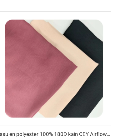
tissu en polyester 100% 180D kain CEY Airflow Crêpe Rayon froissé pour robe d'Abaya pour femmes