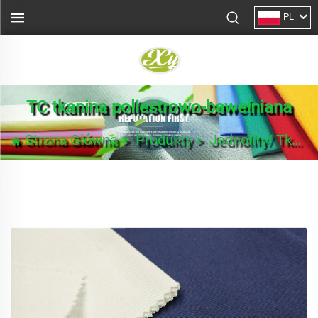
PL
TC tkanina poliestrowo-bawełniana
Strona Główna
>
Produkty
>
Jednolity/ Tkanina na garnitury