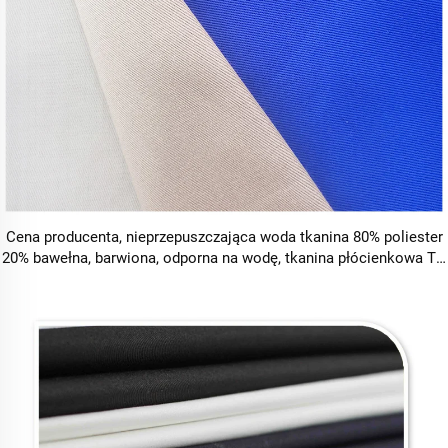
Cena producenta, nieprzepuszczająca woda tkanina 80% poliester
20% bawełna, barwiona, odporna na wodę, tkanina płócienkowa TC
80/20, twillowy uniform greta do odzieży roboczej