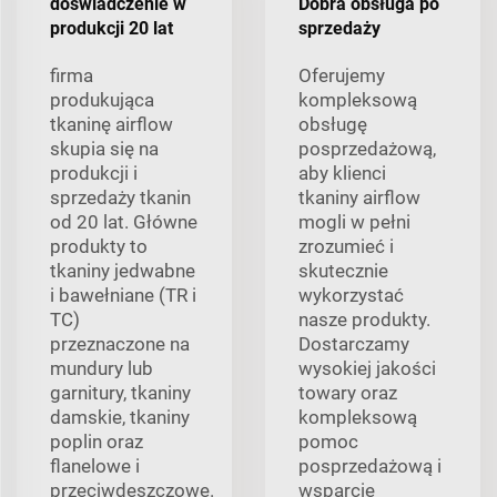
doświadczenie w
Dobra obsługa po
produkcji 20 lat
sprzedaży
firma
Oferujemy
produkująca
kompleksową
tkaninę airflow
obsługę
skupia się na
posprzedażową,
produkcji i
aby klienci
sprzedaży tkanin
tkaniny airflow
od 20 lat. Główne
mogli w pełni
produkty to
zrozumieć i
tkaniny jedwabne
skutecznie
i bawełniane (TR i
wykorzystać
TC)
nasze produkty.
przeznaczone na
Dostarczamy
mundury lub
wysokiej jakości
garnitury, tkaniny
towary oraz
damskie, tkaniny
kompleksową
poplin oraz
pomoc
flanelowe i
posprzedażową i
przeciwdeszczowe.
wsparcie