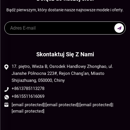
Bądź pierwszym, który dostanie nasze najnowsze modele i oferty.
Skontaktuj Się Z Nami
17. piętro, Wieża B, Osrodek Handlowy Zhonghao, ul.
Jianshe Północna 223#, Rejon Chang’an, Miasto
Shijiazhuang, 050000, Chiny
+8613785113278
+8615511616069
[email protected]
|
[email protected]
|
[email protected]
|
[email protected]