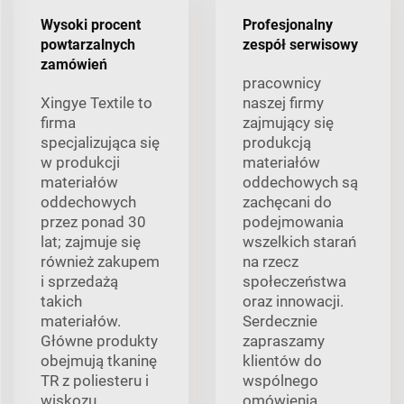
Wysoki procent
Profesjonalny
powtarzalnych
zespół serwisowy
zamówień
pracownicy
Xingye Textile to
naszej firmy
firma
zajmujący się
specjalizująca się
produkcją
w produkcji
materiałów
materiałów
oddechowych są
oddechowych
zachęcani do
przez ponad 30
podejmowania
lat; zajmuje się
wszelkich starań
również zakupem
na rzecz
i sprzedażą
społeczeństwa
takich
oraz innowacji.
materiałów.
Serdecznie
Główne produkty
zapraszamy
obejmują tkaninę
klientów do
TR z poliesteru i
wspólnego
wiskozu
omówienia