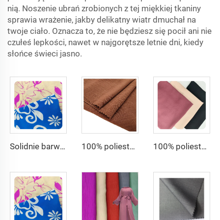
nią. Noszenie ubrań zrobionych z tej miękkiej tkaniny
sprawia wrażenie, jakby delikatny wiatr dmuchał na
twoje ciało. Oznacza to, że nie będziesz się pocił ani nie
czułeś lepkości, nawet w najgorętsze letnie dni, kiedy
słońce świeci jasno.
Solidnie barwiony i drukowany krep poliestrowy o przepływie powietrza, 150gsm, dla kobiet tkanina CEY
100% poliester tkanina do sukienek CEY Airflow Crepe Fabrics
100% poliester 180D tkanina CEY Airflow Crepe Crinkle Rayon, materiały abaja dla kobiet