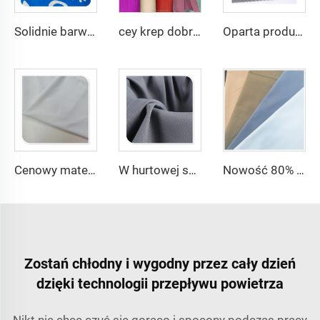
Solidnie barwiony i drukowany krep poliestrowy o przepływie powietrza, 150gsm, dla kobiet tkanina CEY
cey krep dobry przepływ powietrza dla DUBAI tkanina tekstylowa na odzież 100% POLIESTER
Oparta produkcja tr twill tkaniny 80% poli 20% wiskosy tkaniny arabskiej męskiej marynarki dla Toyobo
Cenowy materiał z fabryki biały 150D 100% Poliester Gabardyna Minimatt do odzieży medycznej i roboczej
W hurtowej sprzedaży 100% poliestrowa gabardyna typu twill do odzieży roboczej
Nowość 80% poliestru 20% bawełny 45*45 110*76 Plain TC barwiony materiał poplinowy na wewnętrzne kieszenie i podszewkę
Zostań chłodny i wygodny przez cały dzień
dzięki technologii przepływu powietrza
Nikt nie chce czuć się gorąco i spocony podczas pracy