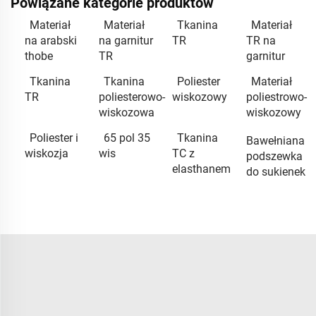
Powiązane kategorie produktów
Materiał
Materiał
Tkanina
Materiał
na arabski
na garnitur
TR
TR na
thobe
TR
garnitur
Tkanina
Tkanina
Poliester
Materiał
TR
poliesterowo-
wiskozowy
poliestrowo-
wiskozowa
wiskozowy
Poliester i
65 pol 35
Tkanina
Bawełniana
wiskozja
wis
TC z
podszewka
elasthanem
do sukienek