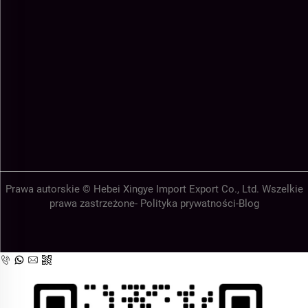
Prawa autorskie © Hebei Xingye Import Export Co., Ltd. Wszelkie
prawa zastrzeżone-
Polityka prywatności
-
Blog