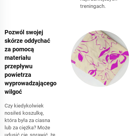
treningach.
Pozwól swojej
skórze oddychać
za pomocą
materiału
przepływu
powietrza
wyprowadzającego
wilgoć
Czy kiedykolwiek
nosiłeś koszulkę,
która była za ciasna
lub za ciężka? Może
udusić cię, sprawić, że