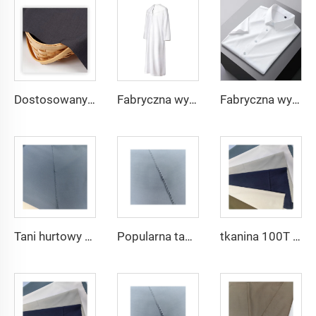
Dostosowany materiał TR o lekkiej wadze, wygodny w użyciu dla mieszkańców Środkowego Wschodu w różnych kolorach, jednolity materiał twill na koszule i szaty
Fabryczna wysoka jakość materiału TR twill dla męskich szat ze Środkowego Wschodu, lekka waga
Fabryczna wysoka jakość materiału TR twill jednolitego dla męskich szat ze Środkowego Wschodu, lekka waga
Tani hurtowy mikrofibrowy materiał arabski na thobe dla mężczyzn z poliestru Toyobo koszula arabska
Popularna tania tkanina arabska na thobe dla koszuli i spodni z poliestru Toyobo mikrofibrowa
tkanina 100T Woven Plain mikrofibrowa Tkanina Poliestrowa Toyobo Tkanina Arabska Thobe