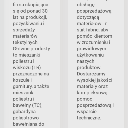
firma skupiająca
obsługę
się od ponad 30
posprzedażową
lat na produkcji,
dotyczącą
pozyskiwaniu i
materiałów Tr
sprzedaży
suit fabric, aby
materiałów
pomóc klientom
tekstylnych.
w zrozumieniu i
Główne produkty
prawidłowym
to mieszanki
użytkowaniu
poliestru i
naszych
wiskozu (TR)
produktów.
przeznaczone na
Dostarczamy
koszule i
wysokiej jakości
garnitury, a także
materiały oraz
mieszanki
kompleksową
poliestru i
pomoc
bawełny (TC),
posprzedażową i
gabardyna
wsparcie
poliestrowo-
techniczne.
bawełniana do