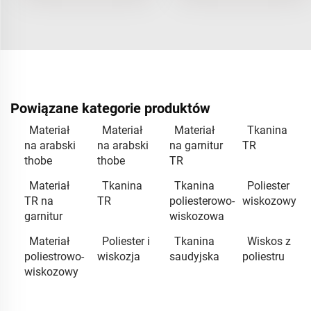
Powiązane kategorie produktów
Materiał
Materiał
Materiał
Tkanina
na arabski
na arabski
na garnitur
TR
thobe
thobe
TR
Materiał
Tkanina
Tkanina
Poliester
TR na
TR
poliesterowo-
wiskozowy
garnitur
wiskozowa
Materiał
Poliester i
Tkanina
Wiskos z
poliestrowo-
wiskozja
saudyjska
poliestru
wiskozowy