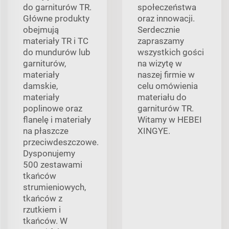
do garniturów TR.
społeczeństwa
Główne produkty
oraz innowacji.
obejmują
Serdecznie
materiały TR i TC
zapraszamy
do mundurów lub
wszystkich gości
garniturów,
na wizytę w
materiały
naszej firmie w
damskie,
celu omówienia
materiały
materiału do
poplinowe oraz
garniturów TR.
flanelę i materiały
Witamy w HEBEI
na płaszcze
XINGYE.
przeciwdeszczowe.
Dysponujemy
500 zestawami
tkańców
strumieniowych,
tkańców z
rzutkiem i
tkańców. W