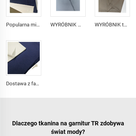
Popularna mikrofibrowa tkanina arabskiego thobe dla mężczyzn z wirującego poliestru tkanina toyobo koszula arabski thobe
WYRÓBNIK mikrofibrowej tkaniny dla mężczyzn z wirującego poliestru tkanina toyobo koszula arabski thobe
WYRÓBNIK tkaniny arabskiego thobe dla mężczyzn z wirującego poliestru tkanina toyobo koszula arabski thobe
Dostawa z fabryki 65% poliestru 35% bawełny na podszewkę dżinsów w kolorze jednolitym TC TWILL Farbowany materiał na kieszenie do odzieży roboczej
Dlaczego tkanina na garnitur TR zdobywa
świat mody?