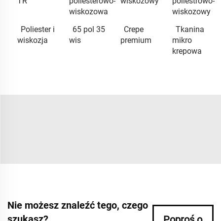
TR
poliesterowo-
wiskozowy
poliestrowo-
wiskozowa
wiskozowy
Poliester i
65 pol 35
Crepe
Tkanina
wiskozja
wis
premium
mikro
krepowa
Nie możesz znaleźć tego, czego
szukasz?
Poproś o