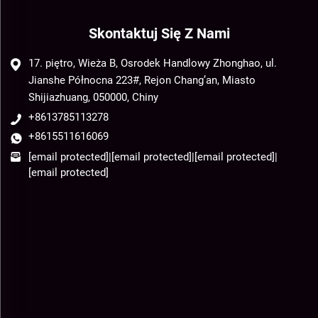
Skontaktuj Się Z Nami
17. piętro, Wieża B, Osrodek Handlowy Zhonghao, ul.
Jianshe Północna 223#, Rejon Chang’an, Miasto
Shijiazhuang, 050000, Chiny
+8613785113278
+8615511616069
[email protected]
|
[email protected]
|
[email protected]
|
[email protected]