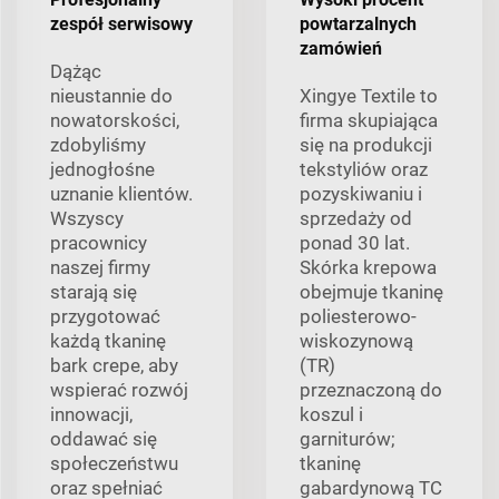
zespół serwisowy
powtarzalnych
zamówień
Dążąc
nieustannie do
Xingye Textile to
nowatorskości,
firma skupiająca
zdobyliśmy
się na produkcji
jednogłośne
tekstyliów oraz
uznanie klientów.
pozyskiwaniu i
Wszyscy
sprzedaży od
pracownicy
ponad 30 lat.
naszej firmy
Skórka krepowa
starają się
obejmuje tkaninę
przygotować
poliesterowo-
każdą tkaninę
wiskozynową
bark crepe, aby
(TR)
wspierać rozwój
przeznaczoną do
innowacji,
koszul i
oddawać się
garniturów;
społeczeństwu
tkaninę
oraz spełniać
gabardynową TC