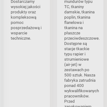
Dostarczamy
mundurów typu
wysokiej jakości
TC, tkaniny
produkty oraz
damskie, tkanina
kompleksową
poplin, tkanina
pomoc
flanelowa i
posprzedażową i
tkanina na
wsparcie
płaszcze
techniczne.
przeciwdeszczowe.
Dostępne są
stacje tkackie
typu rapier i
strumieniowe
(air-jet) w
zestawach po
500 sztuk. Nasza
fabryka zatrudnia
ponad 400
wykwalifikowanych
pracowników.
Przed
zapakowaniem