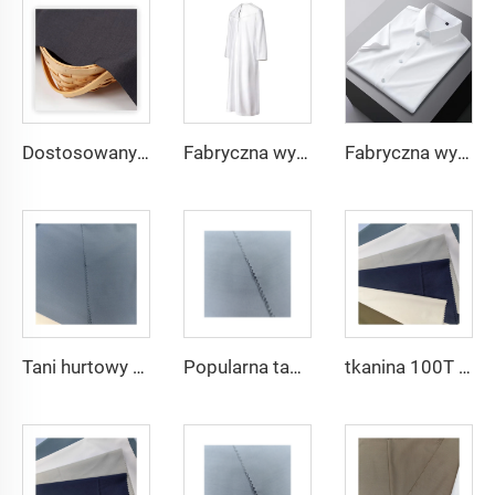
Dostosowany materiał TR o lekkiej wadze, wygodny w użyciu dla mieszkańców Środkowego Wschodu w różnych kolorach, jednolity materiał twill na koszule i szaty
Fabryczna wysoka jakość materiału TR twill dla męskich szat ze Środkowego Wschodu, lekka waga
Fabryczna wysoka jakość materiału TR twill jednolitego dla męskich szat ze Środkowego Wschodu, lekka waga
Tani hurtowy mikrofibrowy materiał arabski na thobe dla mężczyzn z poliestru Toyobo koszula arabska
Popularna tania tkanina arabska na thobe dla koszuli i spodni z poliestru Toyobo mikrofibrowa
tkanina 100T Woven Plain mikrofibrowa Tkanina Poliestrowa Toyobo Tkanina Arabska Thobe