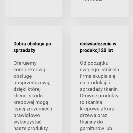
Dobra obsługa po
doświadczenie w
sprzedaży
produkcji 20 lat
Oferujemy
Od początku
kompleksową
swojego istnienia
obsługę
firma skupia się
posprzedażową,
na produkcji i
dzięki której
sprzedaży tkanin.
klienci skórki
Główne produkty
krepowej mogą
to tkanina
lepiej zrozumieć i
krepowa z korы
prawidłowo
drzewa oraz
wykorzystać
tkaniny do
nasze produkty.
garniturów lub