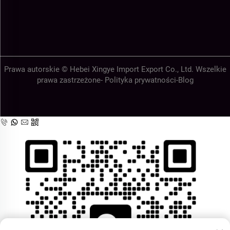
Prawa autorskie © Hebei Xingye Import Export Co., Ltd. Wszelkie
prawa zastrzeżone-
Polityka prywatności
-
Blog