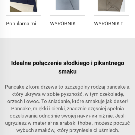
Popularna mikrofibrowa tkanina arabskiego thobe dla mężczyzn z wirującego poliestru tkanina toyobo koszula arabski thobe
WYRÓBNIK mikrofibrowej tkaniny dla mężczyzn z wirującego poliestru tkanina toyobo koszula arabski thobe
WYRÓBNIK tkaniny arabskiego thobe dla mężczyzn z wirującego poliestru tkanina toyobo koszula arabski thobe
Idealne połączenie słodkiego i pikantnego
smaku
Pancake z kora drzewa to szczególny rodzaj pancake'a,
który ukrywa w sobie pyszność, w tym czekoladę,
orzech i owoc. To śniadanie, które smakuje jak deser!
Pancake, miękki i cienki, znacznie częściej spełnia
oczekiwania odnośnie swojej начинки niż nie. Jeśli
ugryziesz w
materiał na arabski thobe
, możesz poczuć
wybuch smaków, który przyniesie ci uśmiech.