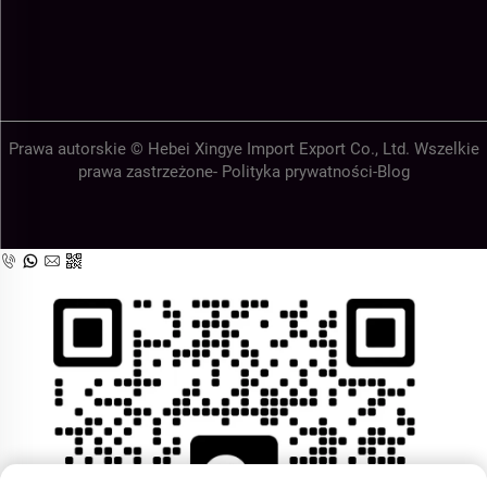
Prawa autorskie © Hebei Xingye Import Export Co., Ltd. Wszelkie
prawa zastrzeżone-
Polityka prywatności
-
Blog