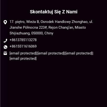
Skontaktuj Się Z Nami
17. piętro, Wieża B, Osrodek Handlowy Zhonghao, ul.
Jianshe Północna 223#, Rejon Chang’an, Miasto
Shijiazhuang, 050000, Chiny
+8613785113278
+8615511616069
[email protected]
|
[email protected]
|
[email protected]
|
[email protected]