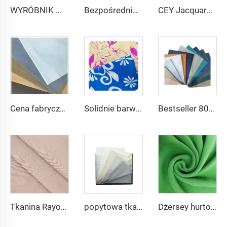
WYRÓBNIK mikrofibrowej tkaniny dla mężczyzn z wirującego poliestru tkanina toyobo koszula arabski thobe
Bezpośrednio z fabryki Poliester Gabardyna Tkanina/Twill Gabardyna Dla uniformów roboczych
CEY Jacquard tanie ceny wysoka jakość dla odzieży 100% POLIESTER
Cena fabryczna TC 65/35 tkanina twillowa na spodnie, 65% poliestru i 35% bawełny, blend dla męskich chinosów, uniformów pielęgniarskich i tkanin roboczych
Solidnie barwiony i drukowany krep poliestrowy o przepływie powietrza, 150gsm, dla kobiet tkanina CEY
Bestseller 80% poliestru 20% wiskosowego jedwabiu TR tkanina na męskie garnitury
Tkanina Rayon 65 Poliester 35 Wiskoza Mieszana Tkanina na Uniformy TR Spodnie i Koszule dla Mężczyzn
popytowa tkanina 100% poliester, mikrofibra wirująca, Arabia thobe, koszule, Afryka, piżamy, rynek Bliskiego Wschodu, miękka tekstura
Dżersey hurtowe Babydol Czysta Tkanina Szifonowa 75D 100gsm na sukienkę