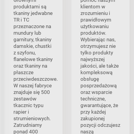
produktami są
klientom w
tkaniny jedwabne
zrozumieniu i
TR i TC
prawidłowym
przeznaczone na
użytkowaniu
mundury lub
produktów.
garnitury, tkaniny
Wybierając nas,
damskie, chustki
otrzymujesz nie
z szyfonu,
tylko produkty
flanelowe tkaniny
najwyższej
oraz tkaniny na
jakości, ale także
płaszcze
kompleksową
przeciwdeszczowe.
obsługę
W naszej fabryce
posprzedażową
znajduje się 500
oraz wsparcie
zestawów
techniczne,
tkacznic typu
gwarantujące, że
rapier i
przy każdej
strumieniowych.
zakupionej
Zatrudniamy
pozycji odczujesz
ponad 400
naszą