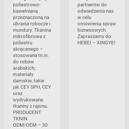
poliestrowo-
partnerów do
bawełnianą
odwiedzenia nas
przeznaczoną na
w celu
ubrania robocze i
omówienia spraw
mundury. Tkanina
biznesowych.
mikrofibrowa z
Zapraszamy do
poliestru
HEBEI – XINGYE!
skręcanego –
stosowana m.in.
do robów
arabskich;
materiały
damskie, takie
jak CEY SPH, CEY
oraz
wydrukowane
tkaniny z rajonu.
PRODUCENT
TKNIN
ODM/OEM – 30