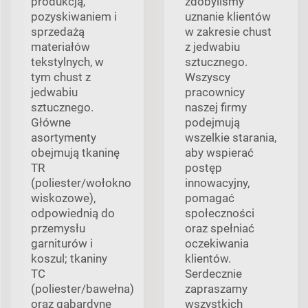
produkcją,
zdobyliśmy
pozyskiwaniem i
uznanie klientów
sprzedażą
w zakresie chust
materiałów
z jedwabiu
tekstylnych, w
sztucznego.
tym chust z
Wszyscy
jedwabiu
pracownicy
sztucznego.
naszej firmy
Główne
podejmują
asortymenty
wszelkie starania,
obejmują tkaninę
aby wspierać
TR
postęp
(poliester/wołokno
innowacyjny,
wiskozowe),
pomagać
odpowiednią do
społeczności
przemysłu
oraz spełniać
garniturów i
oczekiwania
koszul; tkaniny
klientów.
TC
Serdecznie
(poliester/bawełna)
zapraszamy
oraz gabardynę
wszystkich