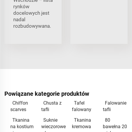
rynków
docelowych jest
nadal
rozbudowywana.
Powiązane kategorie produktów
Chiffon
Chusta z
Tafel
Falowanie
scarves
tafli
falowany
tafli
Tkanina
Suknie
Tkanina
80
na kostium
wieczorowe
kremowa
bawełna 20