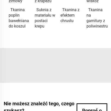
zimowy
z krapezu
wiskoz
Tkanina
Suknia z
Tkanina z
Tkanina
poplin
materiału w
efektem
na
bawełniana
postaci
chrustu
garnitury z
do koszul
krepu
poliwinestru
Nie możesz znaleźć tego, czego
szukasz?
Poproś o