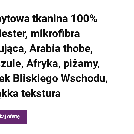
ytowa tkanina 100%
iester, mikrofibra
ująca, Arabia thobe,
zule, Afryka, piżamy,
ek Bliskiego Wschodu,
kka tekstura
kaj ofertę