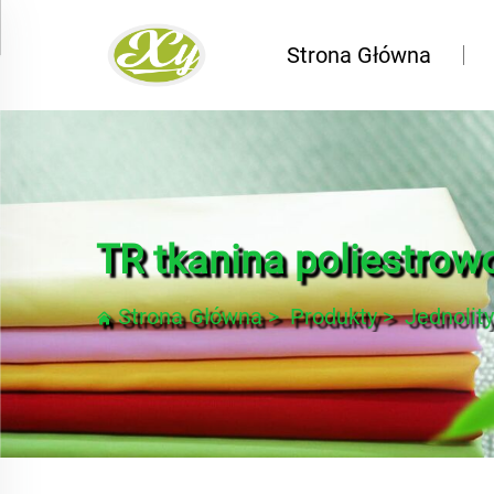
Strona Główna
TR tkanina poliestro
Strona Główna
>
Produkty
>
Jednolity