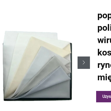
pop
pol
wir
kos
ryn
mię
Uzys