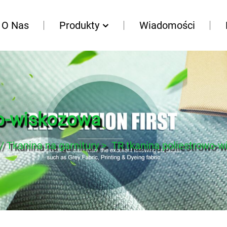
O Nas
Produkty
Wiadomości
wo-wiskozowa
/ Tkanina na garnitury
>
TR tkanina poliestrowo-