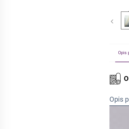
Opis 
O
Opis 