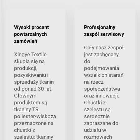
Wysoki procent
Profesjonalny
powtarzalnych
zespół serwisowy
zamówień
Cały nasz zespół
Xingye Textile
jest zachęcany
skupia się na
do
produkcji,
podejmowania
pozyskiwaniu i
wszelkich starań
sprzedaży tkanin
na rzecz
od ponad 30 lat.
społeczeństwa
Głównym
oraz innowacji.
produktem są
Chustki z
tkaniny TR
szelestu są
poliester-wiskoza
serdecznie
przeznaczone na
zapraszane do
chustki z
udziału w
szelestu; tkaniny
rozmowach