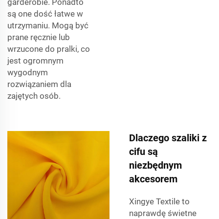
garderobie. Ponadto
są one dość łatwe w
utrzymaniu. Mogą być
prane ręcznie lub
wrzucone do pralki, co
jest ogromnym
wygodnym
rozwiązaniem dla
zajętych osób.
Dlaczego szaliki z
cifu są
niezbędnym
akcesorem
Xingye Textile to
naprawdę świetne