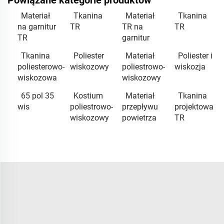
Powiązane kategorie produktów
Materiał
Tkanina
Materiał
Tkanina
na garnitur
TR
TR na
TR
TR
garnitur
Tkanina
Poliester
Materiał
Poliester i
poliesterowo-
wiskozowy
poliestrowo-
wiskozja
wiskozowa
wiskozowy
65 pol 35
Kostium
Materiał
Tkanina
wis
poliestrowo-
przepływu
projektowa
wiskozowy
powietrza
TR