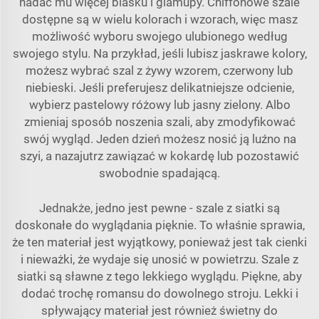
nadać mu więcej blasku i glamuру. Chiffonowe szale
dostępne są w wielu kolorach i wzorach, więc masz
możliwość wyboru swojego ulubionego według
swojego stylu. Na przykład, jeśli lubisz jaskrawe kolory,
możesz wybrać szal z żywy wzorem, czerwony lub
niebieski. Jeśli preferujesz delikatniejsze odcienie,
wybierz pastelowy różowy lub jasny zielony. Albo
zmieniaj sposób noszenia szali, aby zmodyfikować
swój wygląd. Jeden dzień możesz nosić ją luźno na
szyi, a nazajutrz zawiązać w kokardę lub pozostawić
swobodnie spadającą.
Jednakże, jedno jest pewne - szale z siatki są
doskonałe do wyglądania pięknie. To właśnie sprawia,
że ten materiał jest wyjątkowy, ponieważ jest tak cienki
i nieważki, że wydaje się unosić w powietrzu. Szale z
siatki są sławne z tego lekkiego wyglądu. Piękne, aby
dodać trochę romansu do dowolnego stroju. Lekki i
spływający materiał jest również świetny do