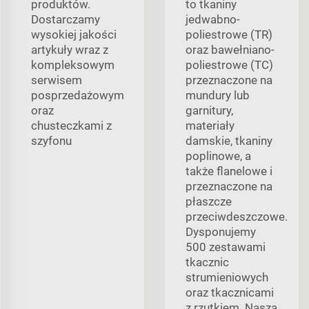
produktów.
to tkaniny
Dostarczamy
jedwabno-
wysokiej jakości
poliestrowe (TR)
artykuły wraz z
oraz bawełniano-
kompleksowym
poliestrowe (TC)
serwisem
przeznaczone na
posprzedażowym
mundury lub
oraz
garnitury,
chusteczkami z
materiały
szyfonu
damskie, tkaniny
poplinowe, a
także flanelowe i
przeznaczone na
płaszcze
przeciwdeszczowe.
Dysponujemy
500 zestawami
tkacznic
strumieniowych
oraz tkacznicami
z rzutkiem. Nasza