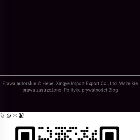
Prawa autorskie © Hebei Xingye Import Export Co., Ltd. Wszelkie
prawa zastrzeżone-
Polityka prywatności
-
Blog