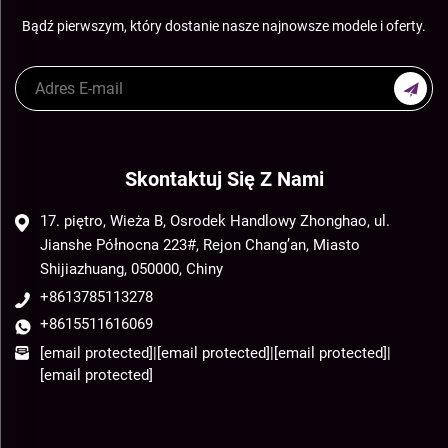
Bądź pierwszym, który dostanie nasze najnowsze modele i oferty.
Skontaktuj Się Z Nami
17. piętro, Wieża B, Osrodek Handlowy Zhonghao, ul.
Jianshe Północna 223#, Rejon Chang’an, Miasto
Shijiazhuang, 050000, Chiny
+8613785113278
+8615511616069
[email protected]
|
[email protected]
|
[email protected]
|
[email protected]