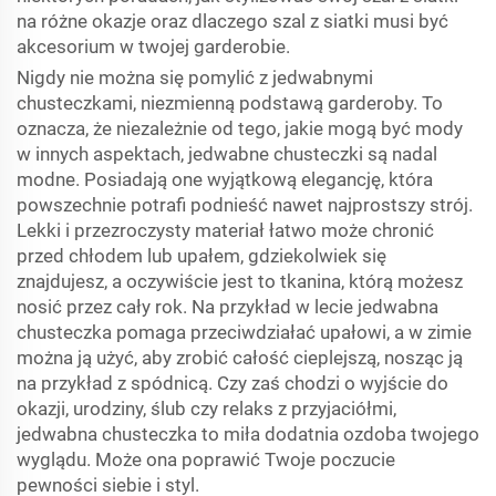
na różne okazje oraz dlaczego szal z siatki musi być
akcesorium w twojej garderobie.
Nigdy nie można się pomylić z jedwabnymi
chusteczkami, niezmienną podstawą garderoby. To
oznacza, że niezależnie od tego, jakie mogą być mody
w innych aspektach, jedwabne chusteczki są nadal
modne. Posiadają one wyjątkową elegancję, która
powszechnie potrafi podnieść nawet najprostszy strój.
Lekki i przezroczysty materiał łatwo może chronić
przed chłodem lub upałem, gdziekolwiek się
znajdujesz, a oczywiście jest to tkanina, którą możesz
nosić przez cały rok. Na przykład w lecie jedwabna
chusteczka pomaga przeciwdziałać upałowi, a w zimie
można ją użyć, aby zrobić całość cieplejszą, nosząc ją
na przykład z spódnicą. Czy zaś chodzi o wyjście do
okazji, urodziny, ślub czy relaks z przyjaciółmi,
jedwabna chusteczka to miła dodatnia ozdoba twojego
wyglądu. Może ona poprawić Twoje poczucie
pewności siebie i styl.