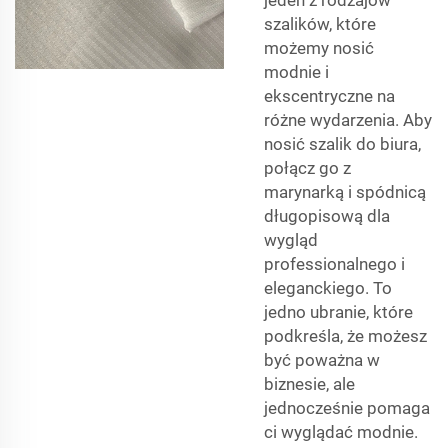
jeden z rodzajów
szalików, które
możemy nosić
modnie i
ekscentryczne na
różne wydarzenia. Aby
nosić szalik do biura,
połącz go z
marynarką i spódnicą
długopisową dla
wygląd
professionalnego i
eleganckiego. To
jedno ubranie, które
podkreśla, że możesz
być poważna w
biznesie, ale
jednocześnie pomaga
ci wyglądać modnie.