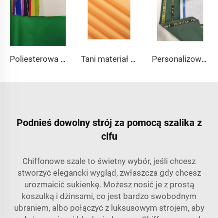
Poliesterowa tkanina szifonowa typu dżersey Współcześniepleciony materiał na sukienkę
Tani materiał 100% poliestrowa wysokiej jakości perłowa tkanina szifonowa na sukienkę damską
Personalizowane garnitury - tr travera tkanina na uniformy szkolne afrykańskie z brytyjskim krawędziem
Podnieś dowolny strój za pomocą szalika z
cifu
Chiffonowe szale to świetny wybór, jeśli chcesz
stworzyć elegancki wygląd, zwłaszcza gdy chcesz
urozmaicić sukienkę. Możesz nosić je z prostą
koszulką i dżinsami, co jest bardzo swobodnym
ubraniem, albo połączyć z luksusowym strojem, aby