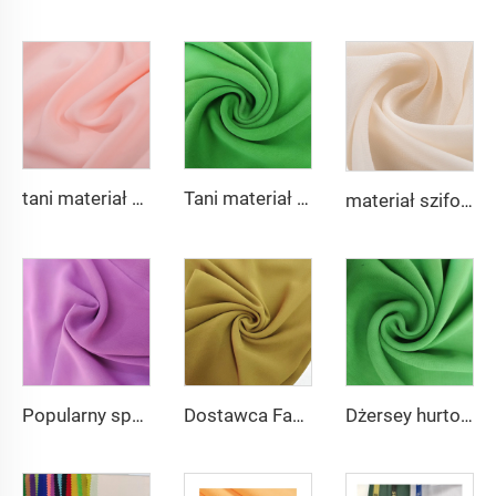
tani materiał szifonowy Georgette 75D 100% poliester 2800 skręceń Materiał szifonowy Perłowy do sukni
Tani materiał szifonowy Georgette 75D 100% poliester 2800 skręceń Materiał szifonowy Perłowy do sukni
materiał szifonowy Georgette 75D 2800 skręceń 100% poliesterowy materiał szifonowy Perłowy do sukni
Popularny sprzedażowy materiał z poliestru czysty szifon na sukienkę i abaję
Dostawca Fabryczny Babydol Czysta Tkanina Szifonowa Poliesterowa na sukienkę i koszulę
Dżersey hurtowe Babydol Czysta Tkanina Szifonowa 75D 100gsm na sukienkę