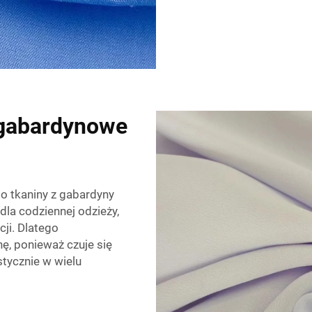
 gabardynowe
to tkaniny z gabardyny
dla codziennej odzieży,
ji. Dlatego
nę, ponieważ czuje się
tycznie w wielu