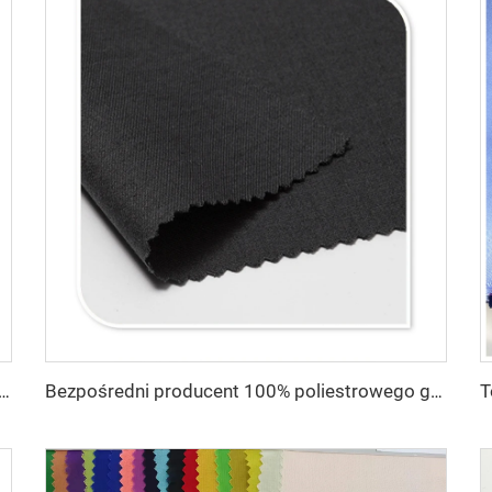
zedaży 100% poliestrowa gabardyna typu twill do odzieży roboczej
Bezpośredni producent 100% poliestrowego grubej gabardyny, materiału wodoodpornego na indywidualne zamówienie do odzieży roboczej