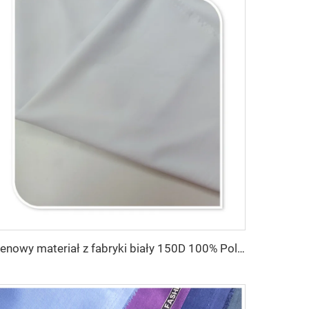
Cenowy materiał z fabryki biały 150D 100% Poliester Gabardyna Minimatt do odzieży medycznej i roboczej