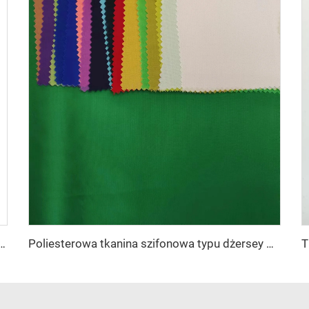
a tr80/20 80% poliestru i 20% rayonu dla męskich garniturów
Poliesterowa tkanina szifonowa typu dżersey Współcześniepleciony materiał na sukienkę