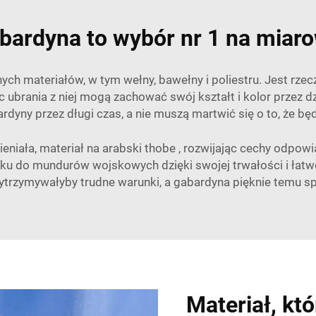
bardyna to wybór nr 1 na miaro
 materiałów, w tym wełny, bawełny i poliestru. Jest rzecz
c ubrania z niej mogą zachować swój kształt i kolor przez d
ardyny przez długi czas, a nie muszą martwić się o to, że b
eniała,
materiał na arabski thobe
, rozwijając cechy odpo
 do mundurów wojskowych dzięki swojej trwałości i łatwej
ytrzymywałyby trudne warunki, a gabardyna pięknie temu sp
Materiał, kt