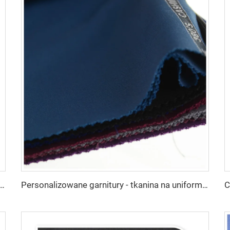
abryki Poliester Gabardyna Tkanina/Twill Gabardyna Dla uniformów roboczych
Personalizowane garnitury - tkanina na uniformy, kurtki wiatrowe, spodnie, tkanina na garnitury, poliestrowa tkanina gabardynowa dla męskich garniturów