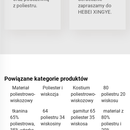
z poliestru.
zapraszamy do
HEBEI XINGYE.
Powiązane kategorie produktów
Materiał
Poliester i
Kostium
80
poliestrowo-
wiskozja
poliestrowo-
poliestru 20
wiskozowy
wiskozowy
wiskosu
tkanina
64
garnitur 65
materiał z
65%
poliestru 34
poliester 35
80%
poliestrowa,
wiskosiny
wiskosa
poliestru i