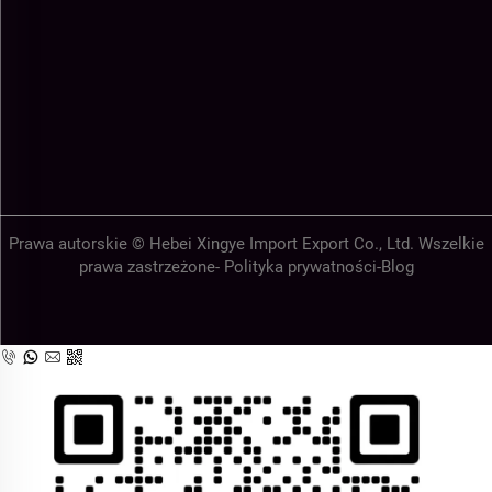
Prawa autorskie © Hebei Xingye Import Export Co., Ltd. Wszelkie
prawa zastrzeżone-
Polityka prywatności
-
Blog