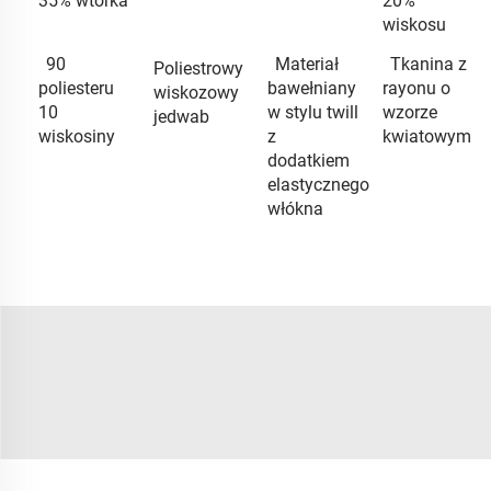
35% wtorka
20%
wiskosu
90
Materiał
Tkanina z
Poliestrowy
poliesteru
bawełniany
rayonu o
wiskozowy
10
w stylu twill
wzorze
jedwab
wiskosiny
z
kwiatowym
dodatkiem
elastycznego
włókna