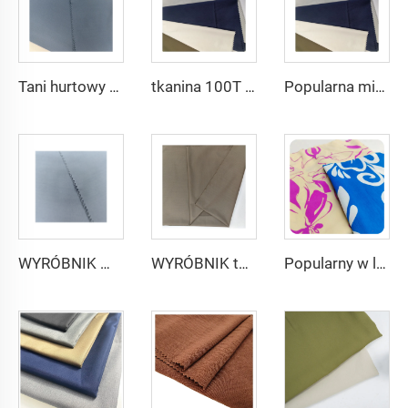
Tani hurtowy mikrofibrowy materiał arabski na thobe dla mężczyzn z poliestru Toyobo koszula arabska
tkanina 100T Woven Plain mikrofibrowa Tkanina Poliestrowa Toyobo Tkanina Arabska Thobe
Popularna mikrofibrowa tkanina arabskiego thobe dla mężczyzn z wirującego poliestru tkanina toyobo koszula arabski thobe
WYRÓBNIK mikrofibrowej tkaniny dla mężczyzn z wirującego poliestru tkanina toyobo koszula arabski thobe
WYRÓBNIK tkaniny arabskiego thobe dla mężczyzn z wirującego poliestru tkanina toyobo koszula arabski thobe
Popularny w lecie materiał 100% poliestrowy tkanina CEY, duży flora drukowany dla damskiej odzieży