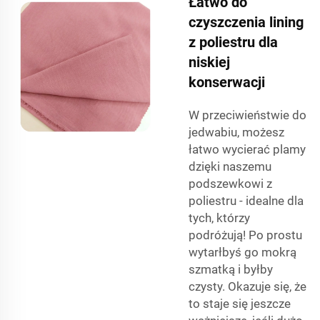
Łatwo do
czyszczenia lining
z poliestru dla
niskiej
konserwacji
W przeciwieństwie do
jedwabiu, możesz
łatwo wycierać plamy
dzięki naszemu
podszewkowi z
poliestru - idealne dla
tych, którzy
podróżują! Po prostu
wytarłbyś go mokrą
szmatką i byłby
czysty. Okazuje się, że
to staje się jeszcze