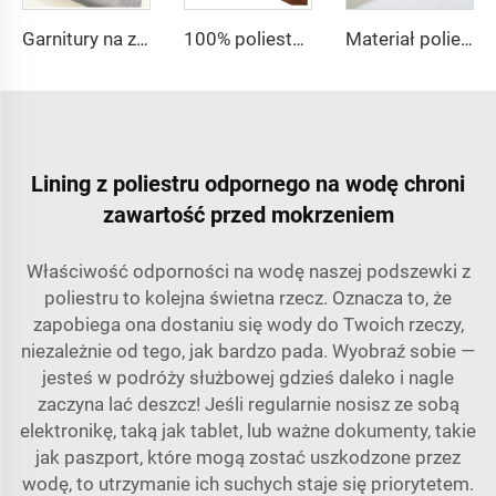
Garnitury na zamówienie Tkanina 20 Wiskos 80 Poliester Poliester Rayon TR Toyobo do garniturów
100% poliester tkanina do sukienek CEY Airflow Crepe Fabrics
Materiał poliestrowy 135gsm Twill SPH tkanina jednobarwnie barwiona moda na suknie, koszule i abaje dla kobiet
Lining z poliestru odpornego na wodę chroni
zawartość przed mokrzeniem
Właściwość odporności na wodę naszej podszewki z
poliestru to kolejna świetna rzecz. Oznacza to, że
zapobiega ona dostaniu się wody do Twoich rzeczy,
niezależnie od tego, jak bardzo pada. Wyobraź sobie —
jesteś w podróży służbowej gdzieś daleko i nagle
zaczyna lać deszcz! Jeśli regularnie nosisz ze sobą
elektronikę, taką jak tablet, lub ważne dokumenty, takie
jak paszport, które mogą zostać uszkodzone przez
wodę, to utrzymanie ich suchych staje się priorytetem.