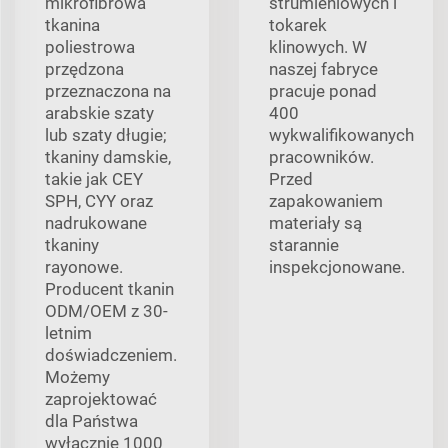
mikrofibrowa
strumieniowych i
tkanina
tokarek
poliestrowa
klinowych. W
przędzona
naszej fabryce
przeznaczona na
pracuje ponad
arabskie szaty
400
lub szaty długie;
wykwalifikowanych
tkaniny damskie,
pracowników.
takie jak CEY
Przed
SPH, CYY oraz
zapakowaniem
nadrukowane
materiały są
tkaniny
starannie
rayonowe.
inspekcjonowane.
Producent tkanin
ODM/OEM z 30-
letnim
doświadczeniem.
Możemy
zaprojektować
dla Państwa
wyłącznie 1000