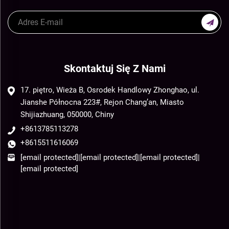
Skontaktuj Się Z Nami
17. piętro, Wieża B, Osrodek Handlowy Zhonghao, ul.
Jianshe Północna 223#, Rejon Chang’an, Miasto
Shijiazhuang, 050000, Chiny
+8613785113278
+8615511616069
[email protected]
|
[email protected]
|
[email protected]
|
[email protected]