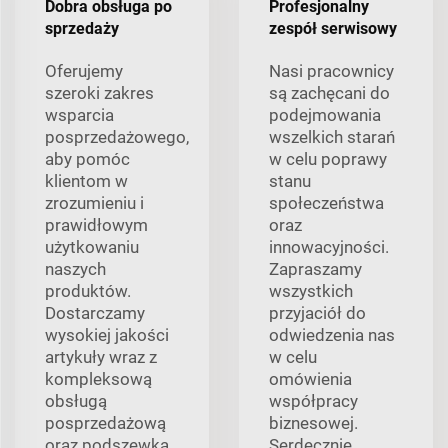
Dobra obsługa po
Profesjonalny
sprzedaży
zespół serwisowy
Oferujemy
Nasi pracownicy
szeroki zakres
są zachęcani do
wsparcia
podejmowania
posprzedażowego,
wszelkich starań
aby pomóc
w celu poprawy
klientom w
stanu
zrozumieniu i
społeczeństwa
prawidłowym
oraz
użytkowaniu
innowacyjności.
naszych
Zapraszamy
produktów.
wszystkich
Dostarczamy
przyjaciół do
wysokiej jakości
odwiedzenia nas
artykuły wraz z
w celu
kompleksową
omówienia
obsługą
współpracy
posprzedażową
biznesowej.
oraz podszewką
Serdecznie