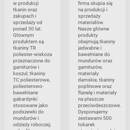
w produkcji
firma skupia się
tkanin oraz
na produkcji i
zakupach i
sprzedaży
sprzedaży od
materiałów.
ponad 30 lat.
Nasze główne
Głównym
produkty
produktem są
obejmują tkaniny
tkaniny TR
jedwabne i
poliester-wiskoza
bawełniane do
przeznaczone do
mundurów oraz
garniturów i
garniturów,
koszul; tkaniny
materiały
TC poliesterowe,
damskie, tkaniny
poliesterowo-
poplinowe oraz
bawełniane
flanelę i materiały
gabardynki
na płaszcze
stosowane jako
przeciwdeszczowe.
podszewki do
Dysponujemy
mundurów i
zestawami 500
odzieży roboczej;
tokarek