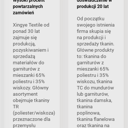
Wysoki procent
doświadczenie w
powtarzalnych
produkcji 20 lat
zamówień
Od początku
Xingye Textile od
swojego istnienia
ponad 30 lat
firma skupia się
zajmuje się
na produkcji i
produkcją,
sprzedaży tkanin.
pozyskiwaniem i
Główne produkty
sprzedażą
to: tkanina do
materiałów do
garniturów z
garniturów z
mieszanki 65%
mieszanki 65%
poliestru i 35%
poliestru i 35%
wiskozu, tkanina
wiskozy. Główny
TC do mundurów
asortyment
lub garniturów,
obejmuje tkaniny
tkanina damska,
TR
tkanina
(poliester/wiskoza)
poplinowa,
przeznaczone dla
tkanina flanelowa
przemysłu
oraz tkanina na