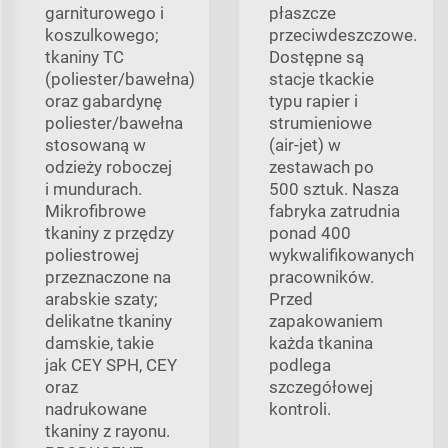
garniturowego i
płaszcze
koszulkowego;
przeciwdeszczowe.
tkaniny TC
Dostępne są
(poliester/bawełna)
stacje tkackie
oraz gabardynę
typu rapier i
poliester/bawełna
strumieniowe
stosowaną w
(air-jet) w
odzieży roboczej
zestawach po
i mundurach.
500 sztuk. Nasza
Mikrofibrowe
fabryka zatrudnia
tkaniny z przędzy
ponad 400
poliestrowej
wykwalifikowanych
przeznaczone na
pracowników.
arabskie szaty;
Przed
delikatne tkaniny
zapakowaniem
damskie, takie
każda tkanina
jak CEY SPH, CEY
podlega
oraz
szczegółowej
nadrukowane
kontroli.
tkaniny z rayonu.