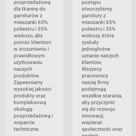
posprzedażową
postępu
dla tkaniny do
stworzyliśmy
garniturów z
garnitury z
mieszanki 65%
mieszanki 65%
poliestru i 35%
poliestru i 35%
wiskozu, aby
wiskozy, które
pomóc klientom
zyskały
w zrozumieniu i
jednogłośne
prawidłowym
uznanie naszych
użytkowaniu
klientów.
naszych
Wszyscy
produktów.
pracownicy
Zapewniamy
naszej firmy
wysokiej jakości
podejmują
produkty oraz
wszelkie starania,
kompleksową
aby przyczynić
obsługę
się do rozwoju
posprzedażową i
innowacji,
wsparcie
wspierać
techniczne.
społeczność oraz
spełnić