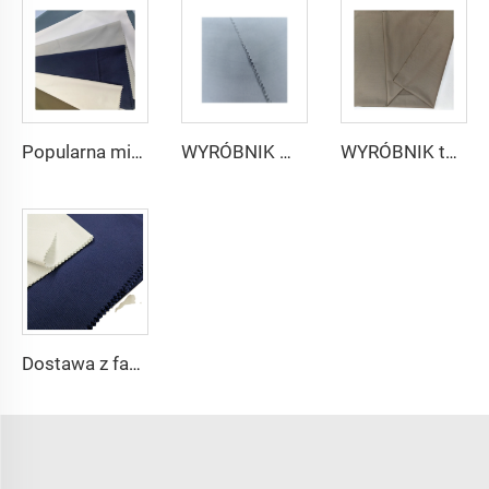
Popularna mikrofibrowa tkanina arabskiego thobe dla mężczyzn z wirującego poliestru tkanina toyobo koszula arabski thobe
WYRÓBNIK mikrofibrowej tkaniny dla mężczyzn z wirującego poliestru tkanina toyobo koszula arabski thobe
WYRÓBNIK tkaniny arabskiego thobe dla mężczyzn z wirującego poliestru tkanina toyobo koszula arabski thobe
Dostawa z fabryki 65% poliestru 35% bawełny na podszewkę dżinsów w kolorze jednolitym TC TWILL Farbowany materiał na kieszenie do odzieży roboczej