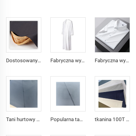
Dostosowany materiał TR o lekkiej wadze, wygodny w użyciu dla mieszkańców Środkowego Wschodu w różnych kolorach, jednolity materiał twill na koszule i szaty
Fabryczna wysoka jakość materiału TR twill dla męskich szat ze Środkowego Wschodu, lekka waga
Fabryczna wysoka jakość materiału TR twill jednolitego dla męskich szat ze Środkowego Wschodu, lekka waga
Tani hurtowy mikrofibrowy materiał arabski na thobe dla mężczyzn z poliestru Toyobo koszula arabska
Popularna tania tkanina arabska na thobe dla koszuli i spodni z poliestru Toyobo mikrofibrowa
tkanina 100T Woven Plain mikrofibrowa Tkanina Poliestrowa Toyobo Tkanina Arabska Thobe