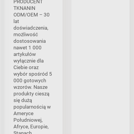
PRODUCENT
TKNANIN
ODM/OEM – 30
lat
doświadczenia,
możliwość
dostosowania
nawet 1 000
artykułów
wyłącznie dla
Ciebie oraz
wybór spośród 5
000 gotowych
wzorów. Nasze
produkty cieszą
się dużą
popularnością w
Ameryce
Południowej,
Afryce, Europie,
Stanach