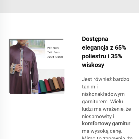
Dostępna
elegancja z 65%
poliestru i 35%
wiskosy
Jest również bardzo
tanim i
niskonakładowym
garniturem. Wielu
ludzi ma wrażenie, że
niesamowity i
komfortowy garnitur
ma wysoką cenę.
Mimo to zapewnia, że