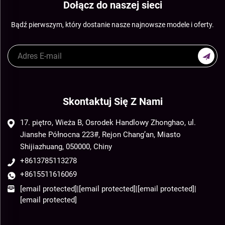
Dołącz do naszej sieci
Bądź pierwszym, który dostanie nasze najnowsze modele i oferty.
Skontaktuj Się Z Nami
17. piętro, Wieża B, Osrodek Handlowy Zhonghao, ul.
Jianshe Północna 223#, Rejon Chang’an, Miasto
Shijiazhuang, 050000, Chiny
+8613785113278
+8615511616069
[email protected]
|
[email protected]
|
[email protected]
|
[email protected]