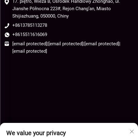
17. piętro, Wieża B, Osrodek Handlowy Zhonghao, ul.
Jianshe Północna 223#, Rejon Chang’an, Miasto
Shijiazhuang, 050000, Chiny
+8613785113278
+8615511616069
[email protected]
|
[email protected]
|
[email protected]
|
[email protected]
We value your privacy