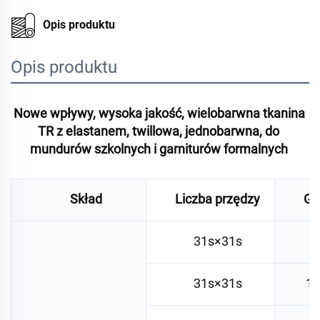
Opis produktu
Opis produktu
Nowe wpływy, wysoka jakość, wielobarwna tkanina 
TR z elastanem, twillowa, jednobarwna, do 
mundurów szkolnych i garniturów formalnych 
Skład
Liczba przędzy
Gę
31s×31s
7
31s×31s
11