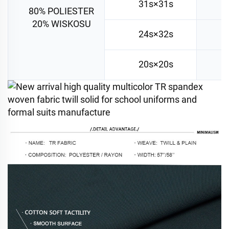
31s×31s
9
80% POLIESTER
20% WISKOSU
24s×32s
9
20s×20s
9