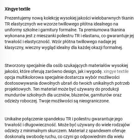
Xingye textile
Prezentujemy nową kolekcję wysokiej jakości wielobarwnych tkanin
TR elastycznych we wzorze twillowego płótna idealnego na
uniformy szkolne i garnitury formalne. Ta premiumowa tkanina
wykonana jest z mieszanki poliestru TR i elastanu, co gwarantuje jej
trwałość i elastyczność. Wzór płótna twillowego nadaje jej
klasyczny, wieczny wygląd idealny dla każdej okazji formalnej.
Stworzony specjalnie dla osób szukających materiałów wysokiej
jakości, które oferują zarówno design, jak i wygodę.
xingye textile
opcja multikolorowa specjalnie dostarcza wybór możliwości
dostosowywania dowolnych ubrań do twoich unikalnych potrzeb
projektowych. Ten materiał może być używany do produkcji
mundurów szkolnych dla uczniów, bluzerów, garniturów oraz
odzieży roboczej. Twoje możliwości są nieograniczone.
Unikalne połączenie spandeksu TR i poliestru gwarantuje jego
trwałość i długowieczność. Może być używany do wiele rodzajów
odzieży z minimalnym skurczem. Materiał z spandexem oferuje
doskonałą swobodę ruchu, co czyni go odpowiednim dla wielu