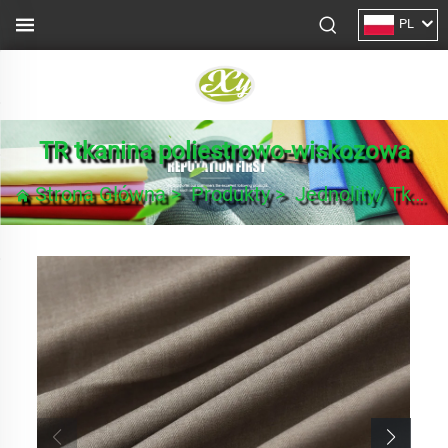
PL
TR tkanina poliestrowo-wiskozowa
Strona Główna
>
Produkty
>
Jednolity/ Tkanina na garnitury