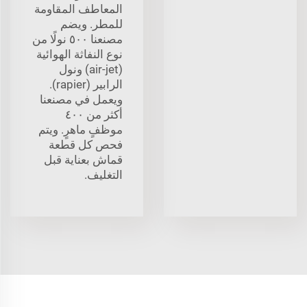
المعاطف المقاومة
للمطر. ويضم
مصنعنا ٥٠٠ نولًا من
نوع النفاثة الهوائية
(air-jet) ونول
الرابير (rapier).
ويعمل في مصنعنا
أكثر من ٤٠٠
موظفٍ ماهرٍ. ويتم
فحص كل قطعة
قماش بعناية قبل
التغليف.