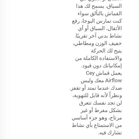
السباق، يسمح لك هذا
القماش بالتألق سواء
كنت تمارس اليوجا، رفع
الأثقال، السباق أو أي
نشاط بدني آخر تقريبًا.
خفيف الوزن ومطاطي،
يتيح لك الحركة
والاستفادة الكاملة من
إمكانياتك دون قيود.
يعمل قماش Cey
Airflow معك وليس
ضدك عندما تمتد أو تقفز.
ونظراً لأنه قابل للتهوية،
لن تجد نفسك تتعرق
بشكل مفرط أو غير
مرتاح، وهو جزء أساسي
من الاستمتاع بأي نشاط
تشارك فيه.