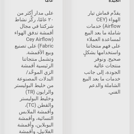
الجيدة
عامًا
يقدِّم قماش تيار
على مدار أكثر من
الهواء (CEY
٢٠ عامًا، ركَّز نشاط
Airflow) خدمات
شركتنا في مجال
شاملة ما بعد البيع
أقمشة تدفق الهواء
لمساعدة العملاء
(Cey Airflow
على فهم منتجاتنا
Fabric) على تصنيع
واستخدامها بشكلٍ
وبيع الأقمشة.
صحيح. ونوفر
وتشمل منتجاتنا
منتجات عالية
الرئيسية أقمشة
الجودة، إلى جانب
الزي الموحَّد/
خدمات ما بعد البيع
البدلات المصنوعة
الشاملة والدعم
من خليط البوليستر
الفني.
والرايون (TR)
وخليط البوليستر
والقطن (TC)،
وأقمشة الملابس
النسائية، وأقمشة
البوبلاين، وأقمشة
الفلانيل، وأقمشة