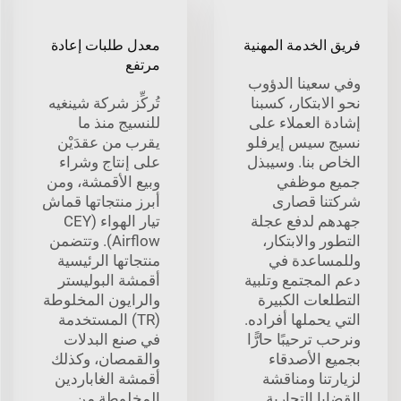
فريق الخدمة المهنية
معدل طلبات إعادة
مرتفع
وفي سعينا الدؤوب
نحو الابتكار، كسبنا
تُركِّز شركة شينغيه
إشادة العملاء على
للنسيج منذ ما
نسيج سيس إيرفلو
يقرب من عقدَيْن
الخاص بنا. وسيبذل
على إنتاج وشراء
جميع موظفي
وبيع الأقمشة، ومن
شركتنا قصارى
أبرز منتجاتها قماش
جهدهم لدفع عجلة
تيار الهواء (CEY
التطور والابتكار،
Airflow). وتتضمن
وللمساعدة في
منتجاتها الرئيسية
دعم المجتمع وتلبية
أقمشة البوليستر
التطلعات الكبيرة
والرايون المخلوطة
التي يحملها أفراده.
(TR) المستخدمة
ونرحب ترحيبًا حارًّا
في صنع البدلات
بجميع الأصدقاء
والقمصان، وكذلك
لزيارتنا ومناقشة
أقمشة الغاباردين
القضايا التجارية.
المخلوطة من