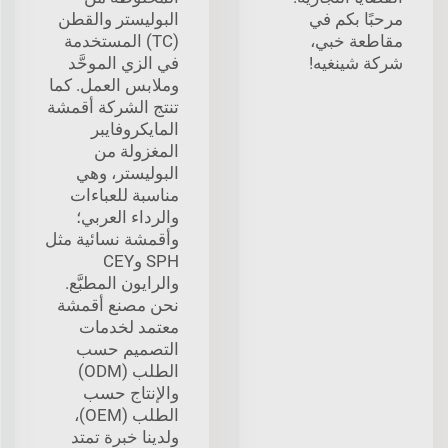
مرحبًا بكم في
البوليستر والقطن
مقاطعة خبي،
(TC) المستخدمة
شركة شينغيه!
في الزي الموحَّد
وملابس العمل. كما
تنتج الشركة أقمشة
المايكروفايبر
المغزولة من
البوليستر، وهي
مناسبة للعباءات
والرداء العربي؛
وأقمشة نسائية مثل
SPH وCEY
والرايون المطبَّع.
نحن مصنع أقمشة
معتمد لخدمات
التصميم حسب
الطلب (ODM)
والإنتاج حسب
الطلب (OEM)،
ولدينا خبرة تمتد