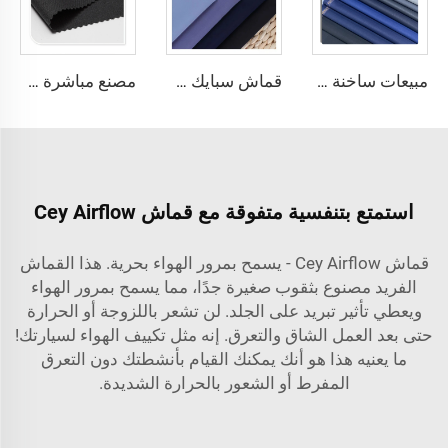
مبيعات ساخنة 80/20 خليط بوليستر ويزيل تويك لقماش تنورة للملابس
قماش سبايك عالي الجودة البوليستر 100% نسيج منسوج لفساتين النساء الحجابية
مصنع مباشرة 100 بوليستر سميك الجاباردين مقاوم للماء قماش مخصص للملابس العملية
استمتع بتنفسية متفوقة مع قماش Cey Airflow
قماش Cey Airflow - يسمح بمرور الهواء بحرية. هذا القماش
الفريد مصنوع بثقوب صغيرة جدًا، مما يسمح بمرور الهواء
ويعطي تأثير تبريد على الجلد. لن تشعر باللزوجة أو الحرارة
حتى بعد العمل الشاق والتعرق. إنه مثل تكييف الهواء لسيارتك!
ما يعنيه هذا هو أنك يمكنك القيام بأنشطتك دون التعرق
المفرط أو الشعور بالحرارة الشديدة.