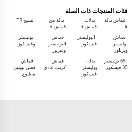
فئات المنتجات ذات الصلة
قماش بدلة
بدلات
بدلة من
نسيج TR
tr
قماش TR
قماش TR
قماش
البوليستر
قماش
بوليستر
بوليستر
فيسكوز
البوليستر
وفيسكوز
ويزيلوز
وفيزوز
65 بوليستر
بدلة
قماش
قماش
35 فيسكوز
بوليستر
كريب عادي
قطن بوبلين
فيسكوز
مطبوع