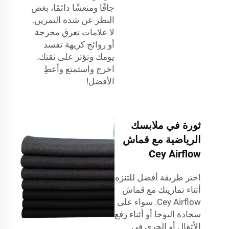
جافًا ومنعشًا دائمًا، بغض
النظر عن شدة التمرين.
لا علامات تعرق محرجة
أو روائح كريهة تفسد
يومك وتؤثر على ثقتك.
اخرج واستمتع وأعطِ
الأفضل!
ثورة في ملابسك
الرياضية مع قماش
Cey Airflow
اختر طريقة أفضل للتنزه
أثناء تمارينك مع قماش
Cey Airflow. سواء على
سجادة اليوجا أو أثناء رفع
الأثقال أو الجري في