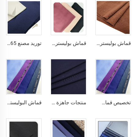
قماش بوليستر 100٪ لصناعة الملابس من نوع CEY Airflow Crepe Fabrics
قماش بوليستر 100٪ بحجم 180D kain CEY Airflow Crepe Crinkle Rayon مخصص لملابس النساء
توريد مصنع 65٪ بوليستر 35٪ قطن لبطانة الجينز النسيج المسطح TC TWILL ملون لنسيج جيوب الزي الرسمي
تخصيص قماش البوليستر والفيزاوس المناسب للبدلات والمخصص لملابس الموظفين مع حافة إنجليزية
منتجات جاهزة 64% بوليستر، 34% فسكوز، 2% إلستين نسيج TR
قماش البوليستر الفسكوز / TR للبدلات