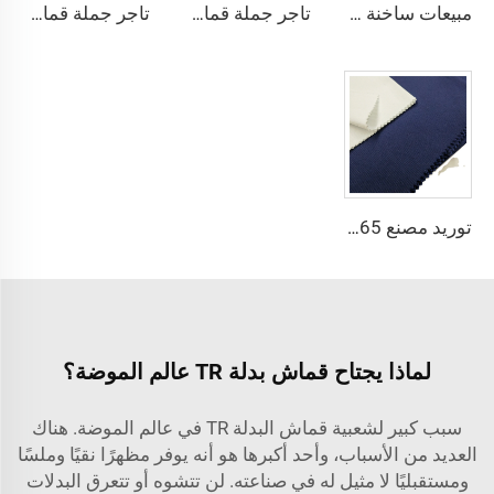
مبيعات ساخنة قماش الثوب العربي للألياف الدقيقة للرجال قماش بوليستر مجوف قماش toyobo قميص ثوب عربي
تاجر جملة قماش الألياف الدقيقة للرجال قماش بوليستر مجوف قماش toyobo قميص ثوب عربي
تاجر جملة قماش الثوب العربي للرجال قماش بوليستر مجوف قماش toyobo قميص ثوب عربي
توريد مصنع 65٪ بوليستر 35٪ قطن لبطانة الجينز النسيج المسطح TC TWILL ملون لنسيج جيوب الزي الرسمي
لماذا يجتاح قماش بدلة TR عالم الموضة؟
سبب كبير لشعبية قماش البدلة TR في عالم الموضة. هناك
العديد من الأسباب، وأحد أكبرها هو أنه يوفر مظهرًا نقيًا وملسًا
ومستقبليًا لا مثيل له في صناعته. لن تتشوه أو تتعرق البدلات