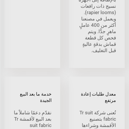
نسيج ذات رافعات
(rapier looms).
ويعمل في مصنعنا
أكثر من 400 عاملٍ
ماهرٍ جدًّا. ويتم
فحص كل قطعة
قماش بدقةٍ عاليةٍ
قبل التغليف.
معدل طلبات إعادة
خدمة ما بعد البيع
مرتفع
الجيدة
تُعنى شركة Tr suit
نقدّم دعمًا شاملاً ما
fabric بتصنيع
بعد البيع لأقمشة Tr
الأقمشة وشراءها
suit fabric