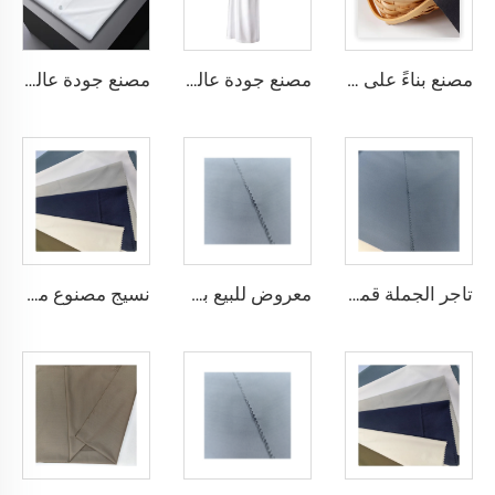
مصنع بناءً على الطلب، قماش TR خفيف الوزن يشعر بالراحة في الشرق الأوسط بألوان مختلفة، قماش تويل ملون القمصان والروب
مصنع جودة عالية قماش تويل TR، مجموعة روب رجالية الشرق الأوسط، قماش قميص خفيف الوزن
مصنع جودة عالية قماش تويل TR ملون، مجموعة روب رجالية الشرق الأوسط، قماش قميص خفيف الوزن
تاجر الجملة قماش ثوب عربي رخيص الميكرو فايبر للرجال، قماش بوليستر مشغول، تويبو قماش قميص ثوب عربي
معروض للبيع بسعر منخفض قماش ثوب عربي لثوب أربعة قطع قميص وسروال، قماش بوليستر تويبو ميكرو فايبر
نسيج مصنوع من الألياف الدقيقة البلاستيكية Toyobo بقياس 100T نسيج عادي