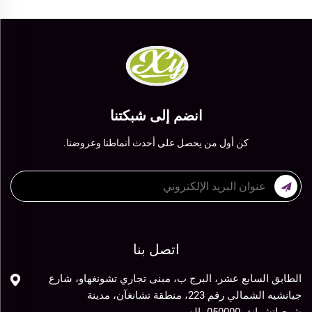
انضم إلى شبكتنا
كن أول من يحصل على أحدث أنماطنا وعروضنا.
اتصل بنا
الطابق السابع عشر، البرج ب، مبنى تجاري تشونغهاو، شارع
جيانشيه الشمالي رقم 223، منطقة تشانغآن، مدينة
شيجياتشوانغ، 050000، الصين