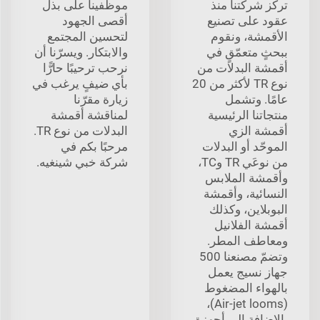
تركّز شركتنا منذ
موظفينا على بذل
عقود على تصنيع
أقصى الجهود
الأقمشة، ونقوم
لتحسين المجتمع
ببحثٍ متعمّقٍ في
والابتكار. ويسرّنا أن
أقمشة البدلات من
نرحب ترحيبًا حارًّا
نوع TR لأكثر من 20
بأي ضيفٍ يرغب في
عامًا. وتشمل
زيارة مقرّنا
منتجاتنا الرئيسية
لمناقشة أقمشة
أقمشة الزي
البدلات من نوع TR.
الموحّد أو البدلات
مرحبًا بكم في
من نوعَي TR وTC،
شركة خبي شينغيه.
وأقمشة الملابس
النسائية، وأقمشة
البوبلاين، وكذلك
أقمشة الفلانيل
ومعاطف المطر.
وتضمّ مصنعنا 500
جهاز نسيج يعمل
بالهواء المضغوط
(Air-jet looms)،
بالإضافة إلى أجهزة