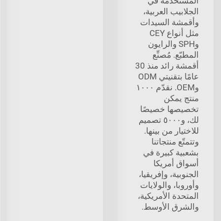
المستخدمة في
الجلابيب العربية،
وأقمشة السيدات
مثل أنواع CEY
وSPH والرايون
المطبّع. مُصنِّع
أقمشة رائد منذ 30
عامًا بتقنيتي ODM
وOEM. نقدّم ١٠٠٠
منتج يمكن
تخصيصها خصيصًا
لك، و٥٠٠٠ تصميم
للاختيار من بينها.
وتتمتّع منتجاتنا
بشعبية كبيرة في
أسواق أمريكا
الجنوبية، وإفريقيا،
وأوروبا، والولايات
المتحدة الأمريكية،
والشرق الأوسط.