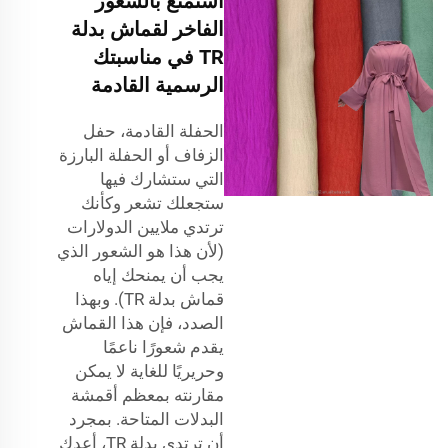
استمتع بالشعور
الفاخر لقماش بدلة
TR في مناسبتك
الرسمية القادمة
الحفلة القادمة، حفل
الزفاف أو الحفلة البارزة
التي ستشارك فيها
ستجعلك تشعر وكأنك
ترتدي ملايين الدولارات
(لأن هذا هو الشعور الذي
يجب أن يمنحك إياه
قماش بدلة TR). وبهذا
الصدد، فإن هذا القماش
يقدم شعورًا ناعمًا
وحريريًا للغاية لا يمكن
مقارنته بمعظم أقمشة
البدلات المتاحة. بمجرد
أن ترتدي بدلة TR، أعدك