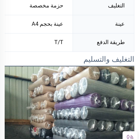
التغليف
حزمة مخصصة
عينة
عينة بحجم A4
طريقة الدفع
T/T
التغليف والتسليم