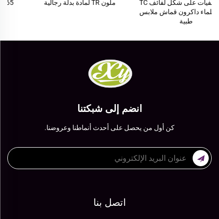
ملون TR لمادة بدلة رجالية
110*76 65 بوليستر 35 قطن
للبطانة
انضم إلى شبكتنا
كن أول من يحصل على أحدث أنماطنا وعروضنا.
اتصل بنا