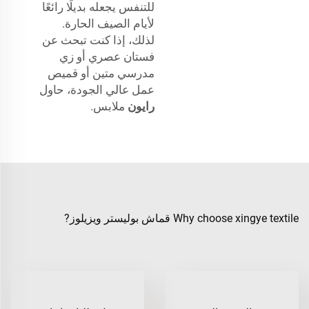
للتنفس يجعله بديلًا رائعًا
لأيام الصيف الحارة.
لذلك، إذا كنت تبحث عن
فستان عصري أو زي
مدرسي متين أو قميص
عمل عالي الجودة، حاول
رايون
ملابس.
Why choose xingye textile قماش بوليستر ويزيلوز?