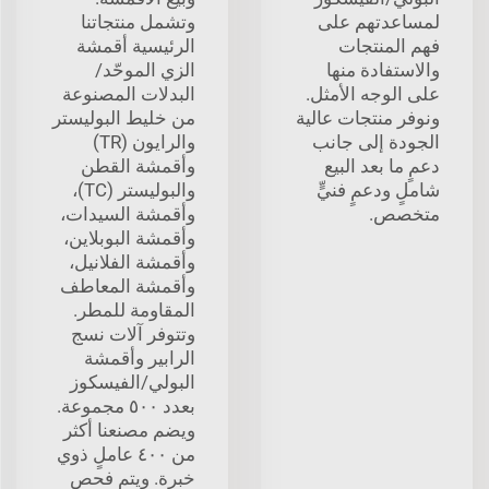
لمساعدتهم على
وتشمل منتجاتنا
فهم المنتجات
الرئيسية أقمشة
والاستفادة منها
الزي الموحّد/
على الوجه الأمثل.
البدلات المصنوعة
ونوفر منتجات عالية
من خليط البوليستر
الجودة إلى جانب
والرايون (TR)
دعمٍ ما بعد البيع
وأقمشة القطن
شاملٍ ودعمٍ فنيٍّ
والبوليستر (TC)،
متخصص.
وأقمشة السيدات،
وأقمشة البوبلاين،
وأقمشة الفلانيل،
وأقمشة المعاطف
المقاومة للمطر.
وتتوفر آلات نسج
الرابير وأقمشة
البولي/الفيسكوز
بعدد ٥٠٠ مجموعة.
ويضم مصنعنا أكثر
من ٤٠٠ عاملٍ ذوي
خبرة. ويتم فحص