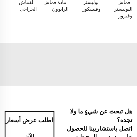
قماش
بوليستر
مادة قماش
القماش
البوليستر
وفيسكوز
الرايوون
الجراحي
وفيزوز
هل تبحث عن شيءٍ ما ولا
تجده؟
اطلب عرض أسعار
اتصل باستشاريينا للحصول
الآن
على مزيد من المنتجات