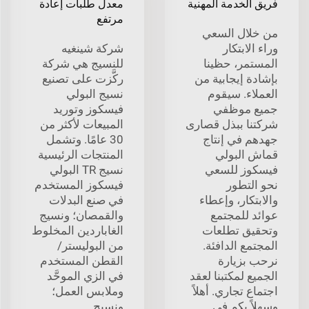
فريق الخدمة المهنية
معدل طلبات إعادة
مرتفع
من خلال السعي
وراء الابتكار
شركة شينغيه
المستمر، حظينا
للنسيج هي شركة
بإشادة إيجابية من
ركَّزت على تصنيع
العملاء. سيقوم
نسيج البولي
جميع موظفي
فيسكوز وتوريد
شركتنا ببذل قصارى
المبيعات لأكثر من
جهدهم في إنتاج
30 عامًا. وتشمل
قماش البولي
المنتجات الرئيسية
فيسكوز للسعي
نسيج TR البولي
نحو التطور
فيسكوز المستخدم
والابتكار، وإعطاء
في صنع البدلات
عوائد للمجتمع
والقمصان؛ ونسيج
وتحقيق تطلعات
الغاباردين المخلوط
المجتمع الدافئة.
من البوليستر/
نرحب بزيارة
القطن المستخدم
الجميع لمكتبنا لعقد
في الزي الموحَّد
اجتماع تجاري. أهلاً
وملابس العمل؛
وسهلاً بكم في
ونسيج