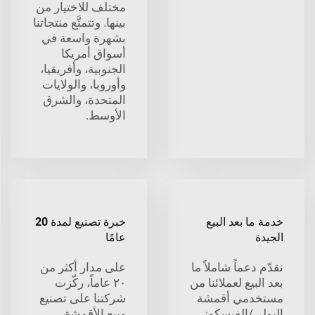
مختلف للاختيار من
بينها. وتتمتَّع منتجاتنا
بشهرة واسعة في
أسواق أمريكا
الجنوبية، وأفريقيا،
وأوروبا، والولايات
المتحدة، والشرق
الأوسط.
خدمة ما بعد البيع
خبرة تصنيع لمدة 20
الجيدة
عامًا
نقدّم دعماً شاملاً ما
على مدار أكثر من
بعد البيع لعملائنا من
٢٠ عاماً، ركّزت
مستخدمي أقمشة
شركتنا على تصنيع
البولي/الفيسكوز
وبيع الأقمشة.