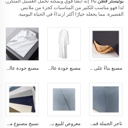
بوليستر قطن TC
إنه أيضًا قوي ويمكنه تحمل الغسيل المتكرر،
لذا فهو مناسب للكثير من المناسبات كجزء من ملابس
القصيرة. مما يجعله خيارًا أكثر ارتداءً في الحياة اليومية.
مصنع بناءً على الطلب، قماش TR خفيف الوزن يشعر بالراحة في الشرق الأوسط بألوان مختلفة، قماش تويل ملون القمصان والروب
مصنع جودة عالية قماش تويل TR، مجموعة روب رجالية الشرق الأوسط، قماش قميص خفيف الوزن
مصنع جودة عالية قماش تويل TR ملون، مجموعة روب رجالية الشرق الأوسط، قماش قميص خفيف الوزن
تاجر الجملة قماش ثوب عربي رخيص الميكرو فايبر للرجال، قماش بوليستر مشغول، تويبو قماش قميص ثوب عربي
معروض للبيع بسعر منخفض قماش ثوب عربي لثوب أربعة قطع قميص وسروال، قماش بوليستر تويبو ميكرو فايبر
نسيج مصنوع من الألياف الدقيقة البلاستيكية Toyobo بقياس 100T نسيج عادي