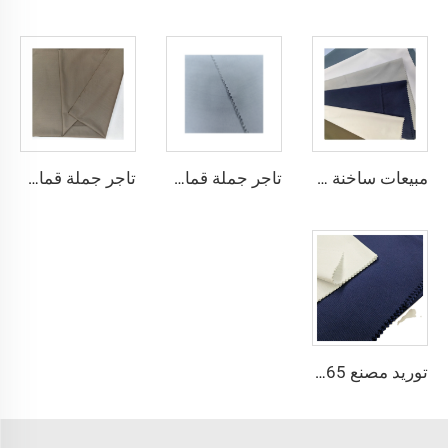
مبيعات ساخنة قماش الثوب العربي للألياف الدقيقة للرجال قماش بوليستر مجوف قماش toyobo قميص ثوب عربي
تاجر جملة قماش الألياف الدقيقة للرجال قماش بوليستر مجوف قماش toyobo قميص ثوب عربي
تاجر جملة قماش الثوب العربي للرجال قماش بوليستر مجوف قماش toyobo قميص ثوب عربي
توريد مصنع 65٪ بوليستر 35٪ قطن لبطانة الجينز النسيج المسطح TC TWILL ملون لنسيج جيوب الزي الرسمي