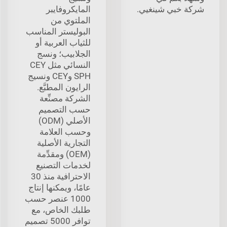
شركة خبي شينغيي.
المايكروفايبر
الملتوي من
البوليستر المناسب
للثياب العربية أو
الجلابيب؛ ونسج
النسائي مثل CEY
SPH وCEY ونسيج
الرايون المطبَّع.
الشركة مصنِّعة
حسب التصميم
الأصلي (ODM)
وحسب العلامة
التجارية الأصلية
(OEM) ومقدِّمة
لخدمات التصنيع
الاحترافية منذ 30
عامًا، ويمكنها إنتاج
1000 عنصر حسب
طلبك الخاص، مع
توافر 5000 تصميم