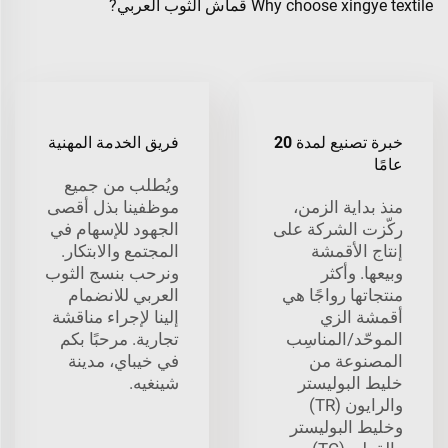
Why choose xingye textile قماش الثوب العربي?
خبرة تصنيع لمدة 20
فريق الخدمة المهنية
عامًا
ويُطلب من جميع
منذ بداية الزمن،
موظفينا بذل أقصى
ركّزت الشركة على
الجهود للإسهام في
إنتاج الأقمشة
المجتمع والابتكار.
وبيعها. وأكثر
ونرحب بنسج الثوب
منتجاتها رواجًا هي
العربي للانضمام
أقمشة الزي
إلينا لإجراء مناقشة
الموحّد/المناسِب
تجارية. مرحبًا بكم
المصنوعة من
في خيباي، مدينة
خليط البوليستر
شينغيه.
والرايون (TR)
وخليط البوليستر