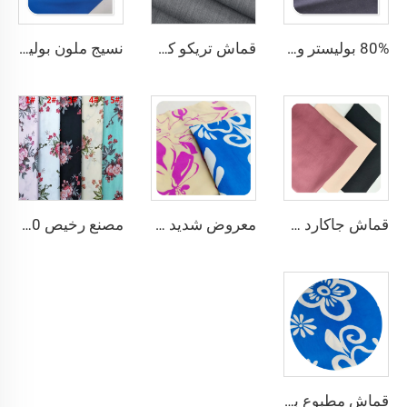
80% بوليستر و20% قطن بوبلين قماش رخيص للبطانة والجيب وقماش قمصان رجالية
قماش تريكو كلاسيكي شائع البيع من البوليستر والفيزا لبطانة المعاطف
نسيج ملون بوليستر مع إlastane مطاطي بأربع طرق مصنوع من القماش المنسوج المصبوغ للفساتين والملابس
قماش جاكارد رخيص السعر وجودته عالية من CEY مخصص لصناعة الملابس، مصنوع من 100٪ بوليستر
معروض شديد الإقبال لفصل الصيف: قماش منسوج بنسبة 100٪ بوليستر من CEY، مطبوع بنقوش زهرية كبيرة للملابس النسائية
مصنع رخيص 100% رايون مطبوع لملابس النساء الرايون الطباعي
قماش مطبوع بالصبغة مصنوع من بوليستر 100٪ CEY، وزنه 165 جرام لكل متر مربع، مع زخرفة أزهار CEY