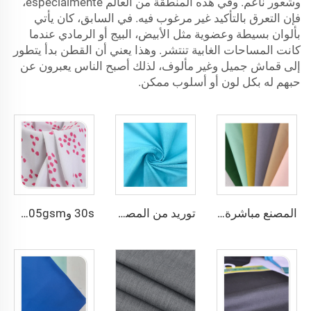
وشعور ناعم. وفي هذه المنطقة من العالم especialmente،
فإن التعرق بالتأكيد غير مرغوب فيه. في السابق، كان يأتي
بألوان بسيطة وعضوية مثل الأبيض، البيج أو الرمادي عندما
كانت المساحات الغابية تنتشر. وهذا يعني أن القطن بدأ يتطور
إلى قماش جميل وغير مألوف، لذلك أصبح الناس يعبرون عن
حبهم له بكل لون أو أسلوب ممكن.
المصنع مباشرة قماش غاباردين بوليستر / غاباردين تويل لملابس العمل والزي الرسمي والملابس الطبية
توريد من المصنع بوليستر 80% وقطن 20% بوبلين قماش TC بوبلين بمكونات 110*76 ووزن 100 جرام لكل متر مربع
30s و45s 105gsm تصميم جميل صباغة عادية لموضة فساتين وقمصان السيدات مصنوع من البوليستر بنسبة 100%