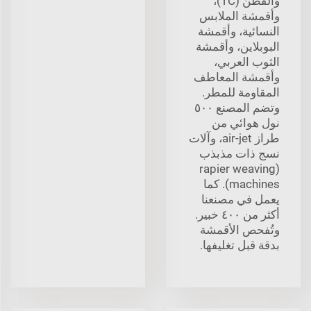
والقطن (TC)،
وأقمشة الملابس
النسائية، وأقمشة
البوبلاين، وأقمشة
الثوب العربي،
وأقمشة المعاطف
المقاومة للمطر.
وتضم المصنع ٥٠٠
نول هوائي من
طراز air-jet، وآلات
نسج ذات مذبذب
(rapier weaving
machines). كما
يعمل في مصنعنا
أكثر من ٤٠٠ خبير.
وتُفحص الأقمشة
بدقة قبل تغليفها.