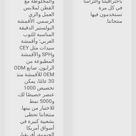
باحترافيتنا والتزامنا
والمخلوطة مع
في كل مرة
القطن لملابس
تستخدمون فيها
العمل والزي
منتجاتنا.
الرسمي. الأقمشة
البولستير الدقيقة
المناسبة للثوب
العربي؛ وأقمشة
سيدات مثل CEY
وSPH والأقمشة
المطبوعة من
الرايون. صانع ODM
OEM للأقمشة منذ
30 عامًا، يمكن
تخصيص 1000
عنصر خصيصًا لك،
و5000 نمط
للاختيار من بينها.
منتجاتنا تحظى
بشعبية كبيرة في
أسواق أمريكا
الجنوبية، أفريقيا،