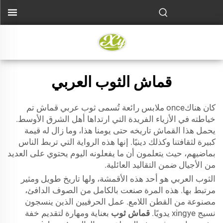
قماش الثوب العربي
كان هناكonce ملابس رائعة تُسمى ثوب عربي قماش تم
خياطته في الأزياء الفريدة التي ارتداها أهل الشرق الأوسط.
يحمل هذا القماش تاريخه حتى يومنا هذا، وما زال له قيمة
كبيرة لثقافتنا وكذلك دينيًا. إنها هذه الرواية التي تربط الناس
بماضيهم، حيث يتعلمون أن ما يفعلونه اليوم يحتوي على العديد
من الأجيال ضمن التقاليد العائلية.
الثوب العربي هو أحد هذه الأقمشة، ولها تاريخ طويل ومثير
مرتبط بها. هذه المرة صنعت بالكامل من الصوف الدافئ،
مصنوعة من القطن اللامع. عمل الحرفيين الذين ينسجون
نسيج xingye يدويًا.
قماش ثوب
بعناية ومهارة لتقديم خفة