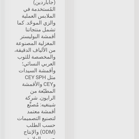
(جاباردين)
المُستخدمة في
الملابس العملية
والزي الموحّد. كما
تشمل منتجاتنا
أقمشة البوليستر
المغزلية المصنوعة
من الألياف الدقيقة،
والمخصصة للثوب
العربي النسائي؛
وأقمشة السيدات
مثل CEY SPH
وCEY والأقمشة
المطبّعة من
الرايون. شركة
شينغيه: مُصنِّع
أقمشة معتمد
لتصنيع التصميمات
حسب الطلب
(ODM) والإنتاج
حسب العلامة