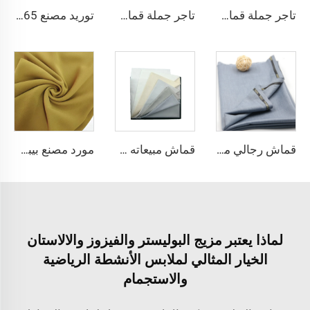
تاجر جملة قماش الألياف الدقيقة للرجال قماش بوليستر مجوف قماش toyobo قميص ثوب عربي
تاجر جملة قماش الثوب العربي للرجال قماش بوليستر مجوف قماش toyobo قميص ثوب عربي
توريد مصنع 65٪ بوليستر 35٪ قطن لبطانة الجينز النسيج المسطح TC TWILL ملون لنسيج جيوب الزي الرسمي
قماش رجالي مبيعات ساخنة من القطن ت/ر، قماش عباءة عربية، قميص، بنطلون، قماش طبي
قماش مبيعاته ساخنة 100% بوليستر ميكروفايبر دوّار، قميص ثوب عربي، وأفريقي، وبجاما، ولينة الملمس للمarket الشرق الأوسط
مورد مصنع بيبي دول بوليستر شيفون خالص للفساتين والقمصان
لماذا يعتبر مزيج البوليستر والفيزوز والالاستان
الخيار المثالي لملابس الأنشطة الرياضية
والاستجمام