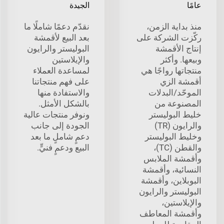
عامًا
الجيدة
منذ بداية الزمن،
نقدّم دعمًا شاملًا ما
ركّزت الشركة على
بعد البيع لأقمشة
إنتاج الأقمشة
البوليستر والرايون
وبيعها. وأكثر
والإيلاستين
منتجاتها رواجًا هي
لمساعدة العملاء
أقمشة الزي
على فهم منتجاتنا
الموحّد/البدلات
والاستفادة منها
المصنوعة من
بالشكل الأمثل.
خليط البوليستر
ونوفر منتجات عالية
والرايون (TR)
الجودة إلى جانب
وخليط البوليستر
دعمٍ شاملٍ ما بعد
والقطن (TC)،
البيع ودعمٍ فنيٍّ.
وأقمشة الملابس
النسائية، وأقمشة
البوبلاين، وأقمشة
البوليستر والرايون
والإيلاستين،
وأقمشة المعاطف