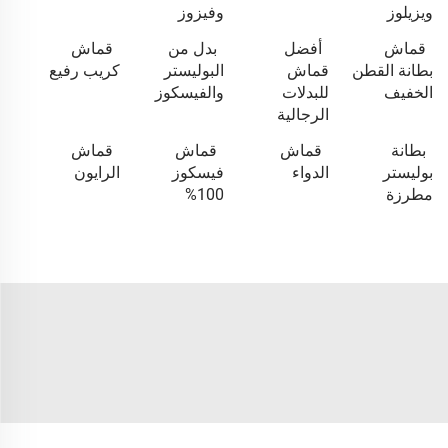
ويزيلوز
وفيزوز
قماش
أفضل
بدل من
قماش
بطانة القطن
قماش
البوليستر
كريب رفيع
الخفيف
للبدلات
والفيسكوز
الرجالية
بطانة
قماش
قماش
قماش
بوليستر
الدواء
فيسكوز
الرايون
مطرزة
100%