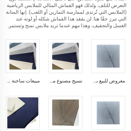
التعرض للتلف. ولذلك فهو القماش المثالي للملابس الرياضية
(الملابس التي تُرتدى لممارسة التمارين أو اللعب). إنها المتانة
التي تبرز حقًا هنا: لن يفقد هذا القماش شكله أو لونه عند
الغسل والتجفيف، وهذا مهم عندما تريد ملابس تمنح وتستمر.
معروض للبيع بسعر منخفض قماش ثوب عربي لثوب أربعة قطع قميص وسروال، قماش بوليستر تويبو ميكرو فايبر
نسيج مصنوع من الألياف الدقيقة البلاستيكية Toyobo بقياس 100T نسيج عادي
مبيعات ساخنة قماش الثوب العربي للألياف الدقيقة للرجال قماش بوليستر مجوف قماش toyobo قميص ثوب عربي