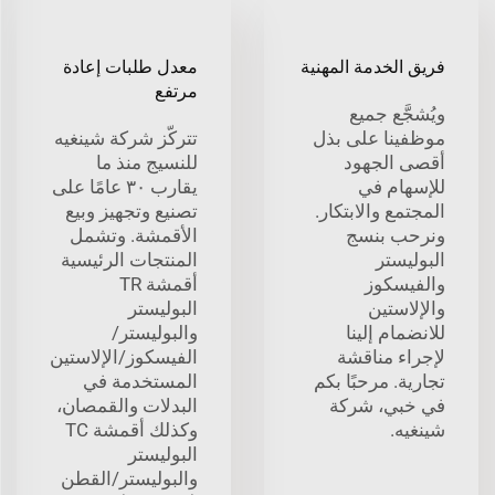
فريق الخدمة المهنية
معدل طلبات إعادة
مرتفع
ويُشجَّع جميع
موظفينا على بذل
تتركّز شركة شينغيه
أقصى الجهود
للنسيج منذ ما
للإسهام في
يقارب ٣٠ عامًا على
المجتمع والابتكار.
تصنيع وتجهيز وبيع
ونرحب بنسج
الأقمشة. وتشمل
البوليستر
المنتجات الرئيسية
والفيسكوز
أقمشة TR
والإلاستين
البوليستر
للانضمام إلينا
والبوليستر/
لإجراء مناقشة
الفيسكوز/الإلاستين
تجارية. مرحبًا بكم
المستخدمة في
في خبي، شركة
البدلات والقمصان،
شينغيه.
وكذلك أقمشة TC
البوليستر
والبوليستر/القطن