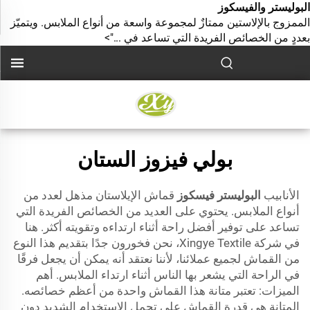
البوليستر والفيسكوز
الممزوج بالإلاستين ممتازٌ لمجموعة واسعة من أنواع الملابس. ويتميّز
بعددٍ من الخصائص الفريدة التي تساعد في ...">
بولي فيزوز الستان
الأنابيب
البوليستر فيسكوز
قماش الإيلاستان مذهل لعدد من
أنواع الملابس. يحتوي على العديد من الخصائص الفريدة التي
تساعد على توفير أفضل راحة أثناء ارتداءه وتقويته أكثر. هنا
في شركة Xingye Textile، نحن فخورون جدًا بتقديم هذا النوع
من القماش لجميع عملائنا، لأننا نعتقد أنه يمكن أن يجعل فرقًا
في الراحة التي يشعر بها الناس أثناء ارتداء الملابس. أهم
الميزات: تعتبر متانة هذا القماش واحدة من أعظم خصائصه.
المتانة هي قدرة القماش على تحمل الاستخدام الشديد دون