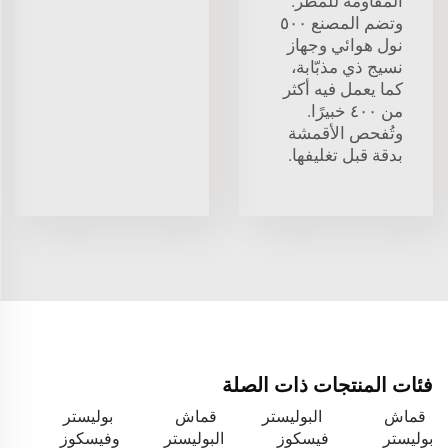
المقاومة للمطر.
وتضم المصنع ٥٠٠
نول هوائي وجهاز
نسيج ذي مذبّابة،
كما يعمل فيه أكثر
من ٤٠٠ خبيرًا.
وتُفحص الأقمشة
بدقة قبل تغليفها.
فئات المنتجات ذات الصلة
قماش
البوليستر
قماش
بوليستر
بوليستر
فيسكوز
البوليستر
وفيسكوز