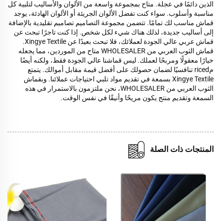
الذين دائمًا في عجلة. متاح بمجموعة واسعة من الألوان والأساليب لتلبية كل
مناسبة وأسلوب. سواء كنت تفضل الألوان الجريئة أو الألوان الهادئة، يوجد
قماش مناسب لك تمامًا. تتضمن مجموعة التصاميم تصاميم تقليدية بالإضافة
إلى أساليب جديدة، لذلك هناك شيء لكل شخص. إذا كنت تاجرًا تبحث عن
قماش عربي عالي الجودة لعملائك، فلا تبحث بعيدًا عن Xingye Textile.
قماش الثوب العربي من WHOLESALER متاح من الموردين، مما يجعله
خيارًا معقولًا ومربحًا لعملك. ليس قماشنا عالي الجودة فقط، ولكنه أيضًا
مriced تنافسيًا لضمان حصولك على أفضل قيمة مقابل أموالك. يتمتع
Xingye Textile بسمعة في تقديم مواد تلبي احتياجات عملائنا. وبقماش
الثوب العربي من WHOLESALER، نحن ملتزمون بالاستمرار في هذه
السمعة وتقديم منتج يكون مريحًا وأنيقًا في نفس الوقت.
المنتجات ذات الصلة