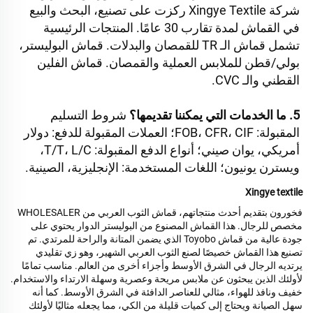
شركة Xingye Textile ركزت على تصنيع، البحث والبيع 
في القماش لمدة تقارب 30 عامًا. المنتجات الرئيسية 
تشمل قماش الـ TR للقمصان والبدلات. قماش البوليستر، 
بولي/قطن للملابس العملية والقمصان. قماش الفلين 
القطني والـ CVC. 
5. ما الخدمات التي يمكننا تقديمها؟ 
شروط التسليم 
المقبولة: FOB، CFR، CIF؛ العملات المقبولة للدفع: دولار 
أمريكي، يوان صيني؛ أنواع الدفع المقبولة: T/T، L/C، 
ويسترن يونيون؛ اللغات المستخدمة: الإنجليزية، الصينية. 
Xingye textile
فخورون بتقديم أحدث منتجاتهم، قماش الثوب العربي من WHOLESALER
مخصص للرجال. هذا القماش المصنوع من البوليستر الدوار يحتوي على
جودة عالية من قماش Toyobo الذي يضمن المتانة والراحة للمرتدي. تم
تصنيع هذا القماش خصيصًا لصنع الثوب العربي الشهير، وهو زي تقليدي
يرتديه الرجال في الشرق الأوسط وأجزاء أخرى من العالم. مناسب تمامًا
لأولئك الذين يبحثون عن ملابس مريحة وعصرية وسهلة الارتداء والاستخدام.
خفيف ونافذ للهواء، مثالي للعناصر الدافئة في الشرق الأوسط. كما أنه
سهل الصيانة ويحتاج إلى كميات قليلة من الكي، مما يجعله مثاليًا لأولئك