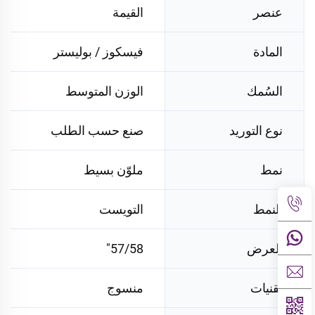
عنصر
القيمة
المادة
فيسكوز / بوليستر
السُمك
الوزن المتوسط
نوع التوريد
صنع حسب الطلب
نمط
ملوّن بسيط
النمط
التويست
العرض
57/58"
تقنيات
منسوج