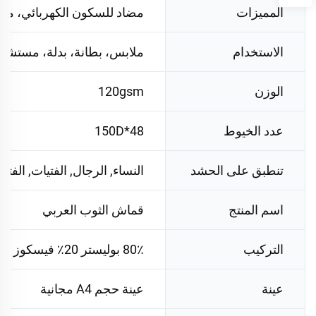
المميزات
مضاد للسكون الكهربائي، مقا
الاستخدام
ملابس، بطانة، بدلة، مستش
الوزن
120gsm
عدد الخيوط
48*150D
تنطبق على الحشد
النساء, الرجال, الفتيات, الفتيا
اسم المنتج
قماش الثوب العربي
التركيب
80٪ بوليستر 20٪ فيسكوز
عينة
عينة حجم A4 مجانية