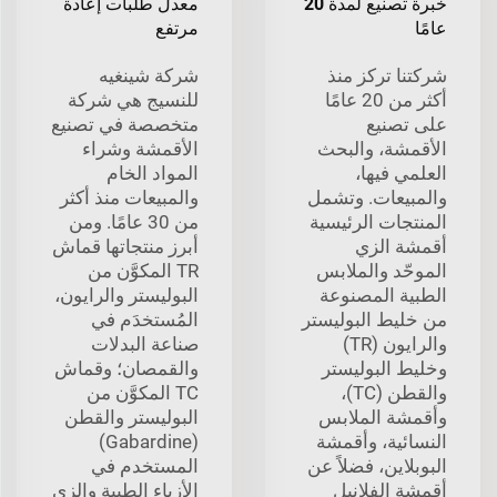
خبرة تصنيع لمدة 20
معدل طلبات إعادة
عامًا
مرتفع
شركتنا تركز منذ
شركة شينغيه
أكثر من 20 عامًا
للنسيج هي شركة
على تصنيع
متخصصة في تصنيع
الأقمشة، والبحث
الأقمشة وشراء
العلمي فيها،
المواد الخام
والمبيعات. وتشمل
والمبيعات منذ أكثر
المنتجات الرئيسية
من 30 عامًا. ومن
أقمشة الزي
أبرز منتجاتها قماش
الموحّد والملابس
TR المكوَّن من
الطبية المصنوعة
البوليستر والرايون،
من خليط البوليستر
المُستخدَم في
والرايون (TR)
صناعة البدلات
وخليط البوليستر
والقمصان؛ وقماش
والقطن (TC)،
TC المكوَّن من
وأقمشة الملابس
البوليستر والقطن
النسائية، وأقمشة
(Gabardine)
البوبلاين، فضلاً عن
المستخدم في
أقمشة الفلانيل
الأزياء الطبية والزي