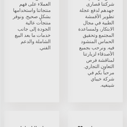
شركتنا قصارى
العملاء على فهم
جهدهم لدفع عجلة
منتجاتنا واستخدامها
تطوير الأقمشة
بشكلٍ صحيح. ونوفر
الطبية في مجال
منتجات عالية
الابتكار، ولمساعدة
الجودة إلى جانب
المجتمع وتحقيق
خدمات ما بعد البيع
الحماس المنشود
الشاملة والدعم
فيه. ونرحب بجميع
الفني.
الأصدقاء لزيارتنا
لمناقشة فرص
التعاون التجاري.
مرحباً بكم في
شركة خيباي
شينغيه.