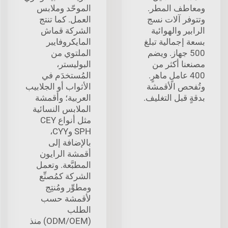
ومعاطف المطر.
الموحّد وملابس
وتتوفر آلات نسج
العمل. كما تنتج
الرابير والهوائية
الشركة قماش
بسعة إجمالية تبلغ
المايكروفايبر
500 جهاز. ويضم
الملتوي من
مصنعنا أكثر من
البوليستر،
400 عاملٍ ماهرٍ.
المُستخدَم في
وتُفحص الأقمشة
الأثواب أو الجلابيب
بدقةٍ قبل التغليف.
العربية؛ وأقمشة
الملابس النسائية
مثل أنواع CEY
SPH وCYY،
بالإضافة إلى
أقمشة الرايون
المطبَّعة. وتعمل
الشركة كمُصنِّع
ومطوِّر ومُنتِج
لأقمشة حسب
الطلب
(ODM/OEM) منذ