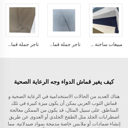
مبيعات ساخنة قماش الثوب العربي للألياف الدقيقة للرجال قماش بوليستر مجوف قماش toyobo قميص ثوب عربي
تاجر جملة قماش الألياف الدقيقة للرجال قماش بوليستر مجوف قماش toyobo قميص ثوب عربي
تاجر جملة قماش الثوب العربي للرجال قماش بوليستر مجوف قماش toyobo قميص ثوب عربي
كيف يغير قماش الدواء وجه الرعاية الصحية
هناك العديد من الحالات الاستخدامية في الرعاية الصحية و
قماش الثوب العربي
يمكن أن يكون ميزة كبيرة في تلك
المناطق. على سبيل المثال، قد يكون من الممكن معالجة
اضطرابات الجلد مثل الطفح الجلدي أو العدوى عن طريق
إنشاء ضمادات أو ملابس خاصة مدمجة بمواد صيدلانية. مما