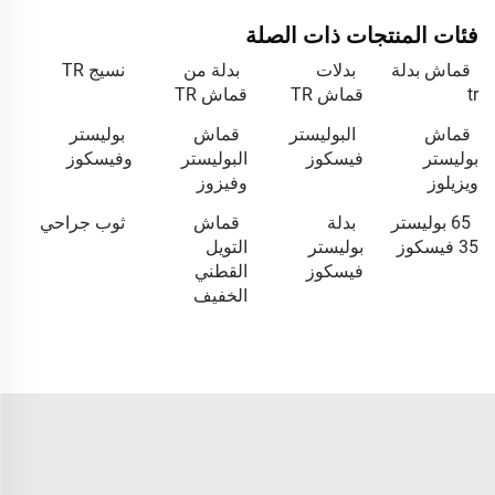
فئات المنتجات ذات الصلة
قماش بدلة
بدلات
بدلة من
نسيج TR
tr
قماش TR
قماش TR
قماش
البوليستر
قماش
بوليستر
بوليستر
فيسكوز
البوليستر
وفيسكوز
ويزيلوز
وفيزوز
65 بوليستر
بدلة
قماش
ثوب جراحي
35 فيسكوز
بوليستر
التويل
فيسكوز
القطني
الخفيف