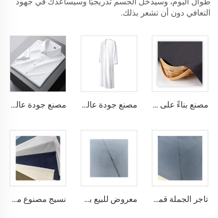
طوال اليوم، وسيدخل الجسم تدريجيًا وسيساعدك في جهود
التعافي دون أن تشعر بذلك.
مصنع بناءً على الطلب، قماش TR خفيف الوزن يشعر بالراحة في الشرق الأوسط بألوان مختلفة، قماش تويل ملون القمصان والروب
مصنع جودة عالية قماش تويل TR، مجموعة روب رجالية الشرق الأوسط، قماش قميص خفيف الوزن
مصنع جودة عالية قماش تويل TR ملون، مجموعة روب رجالية الشرق الأوسط، قماش قميص خفيف الوزن
تاجر الجملة قماش ثوب عربي رخيص الميكرو فايبر للرجال، قماش بوليستر مشغول، تويبو قماش قميص ثوب عربي
معروض للبيع بسعر منخفض قماش ثوب عربي لثوب أربعة قطع قميص وسروال، قماش بوليستر تويبو ميكرو فايبر
نسيج مصنوع من الألياف الدقيقة البلاستيكية Toyobo بقياس 100T نسيج عادي