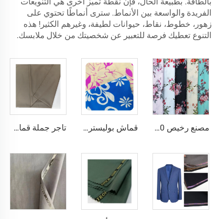
بالطاقة. بطبيعة الحال، فإن نقطة تميز أخرى هي التنويعات
الفريدة والواسعة بين الأنماط. سترى أنماطًا تحتوي على
زهور، خطوط، نقاط، حيوانات لطيفة، وغيرهم الكثير! هذه
التنوع تعطيك فرصة للتعبير عن شخصيتك من خلال ملابسك.
مصنع رخيص 100% رايون مطبوع لملابس النساء الرايون الطباعي
قماش بوليستر كريب مصبوغ باللون الصلب ومطبوع عليه، وزنه 150 جرام لكل متر مربع، مخصص للنساء من CEY
تاجر جملة قماش الثوب العربي للرجال قماش بوليستر مجوف قماش toyobo قميص ثوب عربي