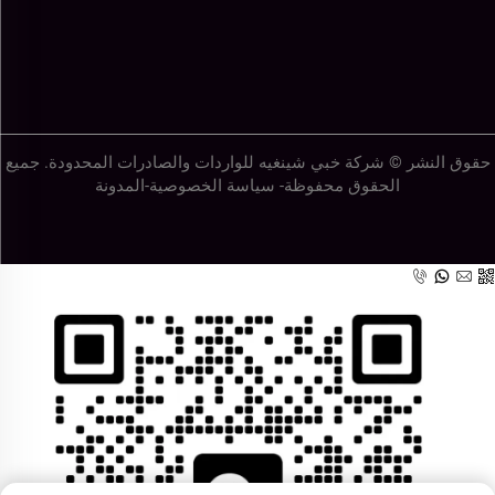
حقوق النشر © شركة خبي شينغيه للواردات والصادرات المحدودة. جميع
الحقوق محفوظة-
سياسة الخصوصية
-
المدونة