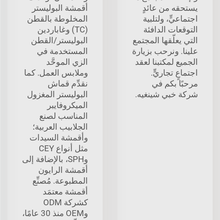
يستحقه من عائدٍ
أقمشة البوليستر
اجتماعيٍّ، ولتلبية
المخلوطة بالقطن
التوقعات الدافئة
(TC) وغاباردين
التي يعلّقها المجتمع
البوليستر/القطن
علينا. ونرحب بزيارة
المستخدمة في
الجميع لمكتبنا لعقد
الزي الموحَّد
اجتماعٍ تجاريٍّ.
وملابس العمل. كما
مرحبًا بكم في
نقدِّم قماش
شركة خبي شينغيه.
البوليستر المغزول
الميكروفايبر
المناسب لصنع
الجلابيب العربية؛
وأقمشة السيدات
مثل أنواع CEY
وSPH، بالإضافة إلى
أقمشة الرايون
المطبوعة. مُصنِّع
أقمشة معتمَد
كشركة ODM
وOEM منذ 30 عامًا،