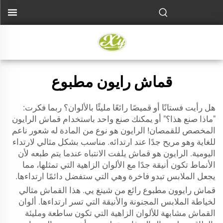
قماش رايون مطبوع
هل رأيت فستانًا أو قميصًا رائعًا مليئًا بالألوان؟ ربما فكرت:
"ماذا صنع هذا؟" أو يمكنك صنع واحد باستخدام قماش الرايون
المخصص للقمصان! الرايون هو نوع من المادة له شعور ناعم
للغاية وهو مريح جدًا عند ارتدائه. مناسب بشكل مثالي لارتداء
اليومية. الرايون هو قماش يلفت الانتباه عندما يتم طبعه لأن
الأنماط تكون أنيقة جدًا مع الألوان الزاهية التي تمثلها، مما
يجعل الملابس تبدو فاخرة وهي التي ستفضل دائمًا ارتداءها.
قماش رايوون مطبوع رائع من شينغ يي. هذا القماش مثالي
لخياطة الملابس المجنونة والأنيقة التي تسر ارتداءها. ألوان
القماش مشابهة للألوان الزاهية التي تكون ساطعة ومليئة