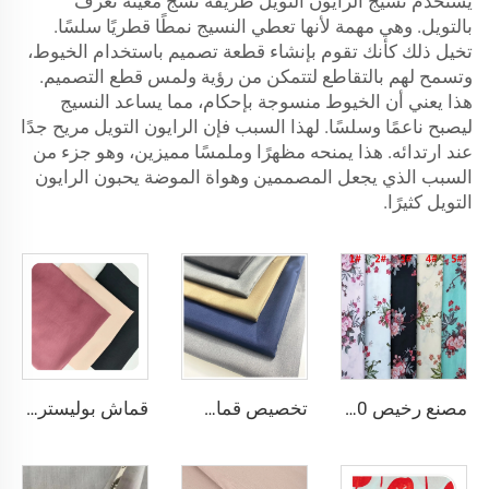
يستخدم نسيج الرايون التويل طريقة نسج معينة تُعرف
بالتويل. وهي مهمة لأنها تعطي النسيج نمطًا قطريًا سلسًا.
تخيل ذلك كأنك تقوم بإنشاء قطعة تصميم باستخدام الخيوط،
وتسمح لهم بالتقاطع لتتمكن من رؤية ولمس قطع التصميم.
هذا يعني أن الخيوط منسوجة بإحكام، مما يساعد النسيج
ليصبح ناعمًا وسلسًا. لهذا السبب فإن الرايون التويل مريح جدًا
عند ارتدائه. هذا يمنحه مظهرًا وملمسًا مميزين، وهو جزء من
السبب الذي يجعل المصممين وهواة الموضة يحبون الرايون
التويل كثيرًا.
مصنع رخيص 100% رايون مطبوع لملابس النساء الرايون الطباعي
تخصيص قماش البدلات بنسبة 20% فيزاوس و80% بوليستر، قماش البوليستر والرايون TR Toyobo المخصص للبدلات
قماش بوليستر 100٪ بحجم 180D kain CEY Airflow Crepe Crinkle Rayon مخصص لملابس النساء