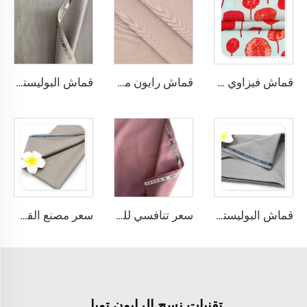
قماش فيزاوي مطبوع بنقوش زهرية صباغة عادية للقمصان والفساتين مصنوع من البوليستر بنسبة 100%
قماش رايون منسوج 65 بوليستر 35 فيسكوز مدمج قماش زي موحد TR قماش بنطلونات رجالية وقمصان
قماش البوليستر والرايون ذو التويست المزدوج 80% بوليستر و20% فسكوز 420g/m القماش tr مناسب للرجال
قماش البوليستر والرايون ذو التويست المزدوج 80% بوليستر و20% فسكوز 270g/m القماش tr مناسب للرجال
سعر تنافسي للقماش tr 80% بوليستر و20% رايون مناسب لملابس الرجال والقمصان
سعر مصنع القماش tr80/20 80 بوليستر و20 رايون مناسب للرجال
تقنيات نسج الرايون تويل