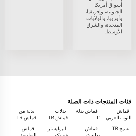
أسواق أمريكا
الجنوبية، وإفريقيا،
وأوروبا، والولايات
المتحدة، والشرق
الأوسط.
فئات المنتجات ذات الصلة
قماش
قماش بدلة
بدلات
بدلة من
الثوب العربي
tr
قماش TR
قماش TR
نسيج TR
قماش
البوليستر
قماش
بوليستر
فيسكوز
البوليستر