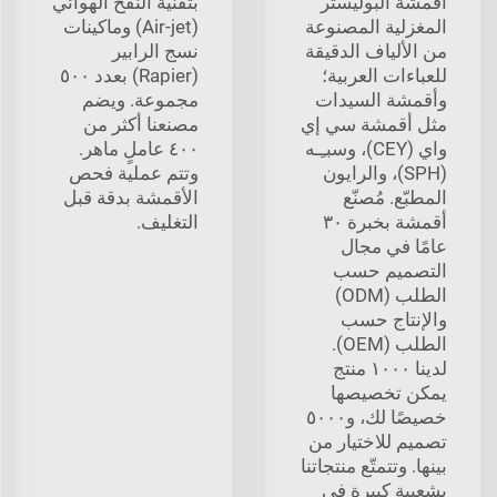
أقمشة البوليستر
بتقنية النفخ الهوائي
المغزلية المصنوعة
(Air-jet) وماكينات
من الألياف الدقيقة
نسج الرابير
للعباءات العربية؛
(Rapier) بعدد ٥٠٠
وأقمشة السيدات
مجموعة. ويضم
مثل أقمشة سي إي
مصنعنا أكثر من
واي (CEY)، وسبـِـه
٤٠٠ عاملٍ ماهر.
(SPH)، والرايون
وتتم عملية فحص
المطبّع. مُصنّع
الأقمشة بدقة قبل
أقمشة بخبرة ٣٠
التغليف.
عامًا في مجال
التصميم حسب
الطلب (ODM)
والإنتاج حسب
الطلب (OEM).
لدينا ١٠٠٠ منتج
يمكن تخصيصها
خصيصًا لك، و٥٠٠٠
تصميم للاختيار من
بينها. وتتمتّع منتجاتنا
بشعبية كبيرة في