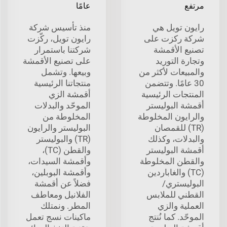
مرتفع
عامًا
رايون تويل هي
منذ تأسيس شركة
شركة ركزت على
رايون تويل، ركّزت
تصنيع الأقمشة
شركتنا باستمرار
وتجارة التوريد
على تصنيع الأقمشة
والمبيعات لأكثر من
وبيعها. وتشمل
30 عامًا. وتتضمن
منتجاتنا الرئيسية
المنتجات الرئيسية
أقمشة الزي
أقمشة البوليستر
الموحّد والبدلات
والرايون المخلوطة
المخلوطة من
(TR) للقمصان
البوليستر والرايون
والبدلات، وكذلك
(TR) والبوليستر
أقمشة البوليستر
والقطن (TC)،
والقطن المخلوطة
وأقمشة السيدات،
(TC) والغاباردين
وأقمشة البوبلين،
البوليستري/
فضلاً عن أقمشة
القطني للملابس
الفلانيل ومعاطف
العملية والزي
المطر. ونمتلك
الموحّد. كما نُنتج
ماكينات نسج تعمل