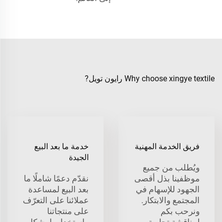
Why choose xingye textile رايون تويل?
فريق الخدمة المهنية
خدمة ما بعد البيع
الجيدة
ويُطلب من جميع
موظفينا بذل أقصى
نقدّم دعمًا شاملًا ما
الجهود للإسهام في
بعد البيع لمساعدة
المجتمع والابتكار.
عملائنا على التعرّف
ونرحب بكم
على منتجاتنا
لمناقشة تجارية
واستخدامها بشكلٍ