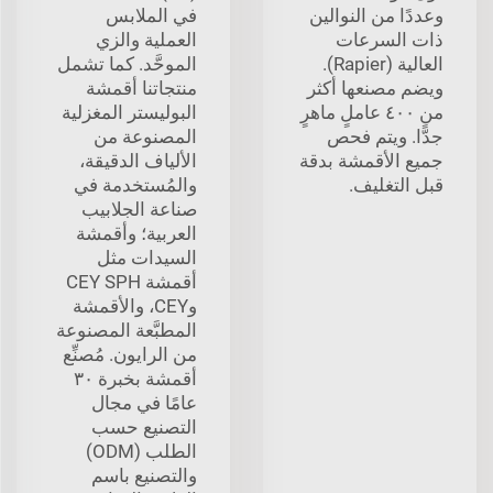
وعددًا من النوالين
في الملابس
ذات السرعات
العملية والزي
العالية (Rapier).
الموحَّد. كما تشمل
ويضم مصنعها أكثر
منتجاتنا أقمشة
من ٤٠٠ عاملٍ ماهرٍ
البوليستر المغزلية
جدًّا. ويتم فحص
المصنوعة من
جميع الأقمشة بدقة
الألياف الدقيقة،
قبل التغليف.
والمُستخدمة في
صناعة الجلابيب
العربية؛ وأقمشة
السيدات مثل
أقمشة CEY SPH
وCEY، والأقمشة
المطبَّعة المصنوعة
من الرايون. مُصنِّع
أقمشة بخبرة ٣٠
عامًا في مجال
التصنيع حسب
الطلب (ODM)
والتصنيع باسم