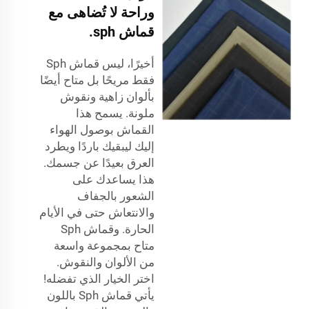
وراحة لا تُضاهى مع
قماش sph.
أخيرًا، ليس قماش Sph
فقط مريحًا بل متاح أيضًا
بألوان زاهية ونقوش
ملونة. يسمح هذا
القماش بوصول الهواء
إليك ليبقيك باردًا ويطرد
العرق بعيدًا عن جسمك.
هذا يساعدك على
الشعور بالجفاف
والانتعاش حتى في الأيام
الحارة. وقماش Sph
متاح بمجموعة واسعة
من الألوان والنقوش.
اختر الخيار الذي تفضله!
يأتي قماش Sph باللون