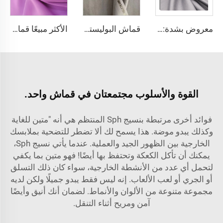
معروض بشدة: قماش ثوب مصنوع من بوليستر خيوط دوارة مخصص للمسلمين في منطقة الخليج العربي والشرق الأوسط
قماش البوليستر والرايون ذو التويست المزدوج 80% بوليستر و20% فسكوز 420g/m القماش tr مناسب للرجال
الأكثر مبيعًا قماش بوليستر شيفون خالص للفساتين والعبايات
القوة والأسلوب مجتمعتان في قماش واحد.
فوائد أخرى مرتبطة بنسيج Sph المنتظم هي أنه "متين للغاية
وكذلك يبدو موضة. هذا يسمح لك ألا تضطر للتضحية بملابسك
الخارجية بين الظهور الجيد والعملية. عندما يأتي نسيج Sph،
يمكنك أن تأكل الكعكة وتحتفظ بها أيضًا! فهو متين بما يكفي
لتحمل أي عدد من الأنشطة الخارجية، سواء كان ذلك التسلق
أو الجري أو لعب الألعاب. إنه ليس فقط يبدو جميلًا ولكن لديه
مجموعة متنوعة من الألوان والأنماط. لضمان أنك أنيق وأيضًا
آمن ومريح أثناء التنقل.