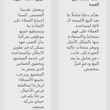
الجيدة
وبفضل تقدمنا
نقدِّم دعمًا شاملًا ما
المستمر، كسبنا
بعد البيع لأقمشة الـ
إجماع العملاء على
sph لمساعدة
الإشادة بنا.
العملاء على فهم
ويستطيع جميع
منتجاتنا والاستفادة
موظفي شركتنا
منها بالشكل الأمثل.
بذل أقصى جهد
ونوفر منتجات عالية
ممكن لدعم تطوير
الجودة إلى جانب
الابتكار، والمساعدة
دعمٍ شاملٍ ما بعد
في خدمة المجتمع،
البيع ودعمٍ فنيٍّ
وتحقيق الحماس
متخصص.
الذي يشعر به
المجتمع. ونرحب
بجميع الأصدقاء
لزيارتنا لمناقشة
فرص الأعمال.
مرحبًا بكم في
خيباي شركة
شينغيه.