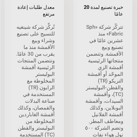
خبرة تصنيع لمدة 20
معدل طلبات إعادة
عامًا
مرتفع
تتركّز شركة «Sph
تُركِّز شركة شينغيه
Fabric» منذ
للنسيج على تصنيع
عشرين عامًا في
وشراء وبيع
تصنيع وبيع
الأقمشة منذ ما
الأقمشة. وتتضمن
يقرب من 30 عامًا.
منتجاتها الرئيسية
وتتضمن المنتجات
أقمشة الزي
الرئيسية أقمشة
الموحّد أو أقمشة
البوليستر
التريكو (TR)
المخلوطة مع
والقطن-البوليستر
الرايون (TR)
(TC)، وأقمشة
المستخدمة في
السيدات، وأقمشة
صناعة البدلات
البوبلاين، وكذلك
والقمصان، وكذلك
أقمشة الفلانيل
أقمشة الغاباردين
ومعاطف المطر.
المخلوطة من
وتضم الشركة ٥٠٠
البوليستر والقطن
نول هواء نفاث
(TC) المستخدمة