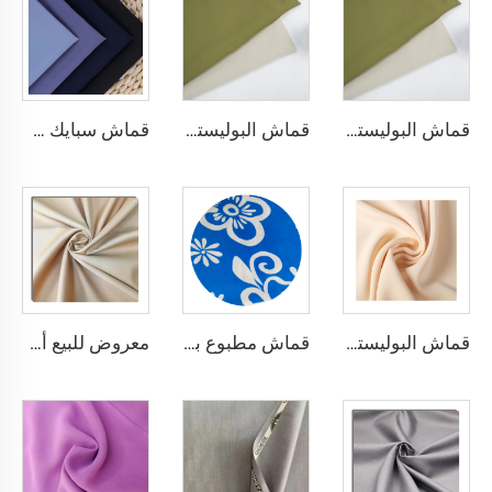
قماش البوليستر 135gsm تويل قماش صباغة عادية للموضة فساتين وقمصان النساء الحجابية
قماش البوليستر 135gsm تويل قماش صباغة عادية للموضة فساتين وقمصان النساء الحجابية
قماش سبايك عالي الجودة البوليستر 100% نسيج منسوج لفساتين النساء الحجابية
قماش البوليستر الموضة SPH باربرا حرير صباغة عادية للفساتين النسائية الحجابية المبيعة بشكل كبير
قماش مطبوع بالصبغة مصنوع من بوليستر 100٪ CEY، وزنه 165 جرام لكل متر مربع، مع زخرفة أزهار CEY
معروض للبيع أقمشة تويبو من البوليستر والفيزاوس للمعابي العربية للنساء المسلمات