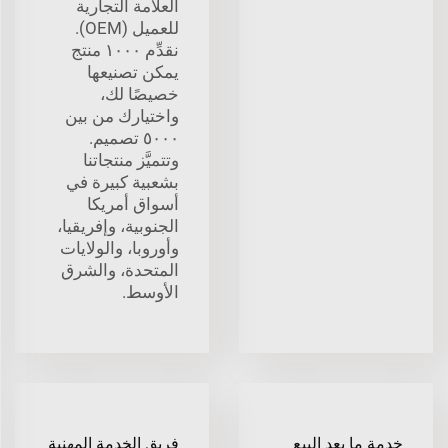
العلامة التجارية
للعميل (OEM).
نقدِّم ١٠٠٠ منتج
يمكن تصنيعها
خصيصًا لك،
واختيارك من بين
٥٠٠٠ تصميم.
وتتميَّز منتجاتنا
بشعبية كبيرة في
أسواق أمريكا
الجنوبية، وإفريقيا،
وأوروبا، والولايات
المتحدة، والشرق
الأوسط.
خدمة ما بعد البيع
فريق الخدمة المهنية