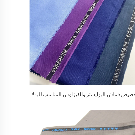
تخصيص قماش البوليستر والفيزاوس المناسب للبدلات والمخصص لملابس الموظفين مع حافة إنجليزية