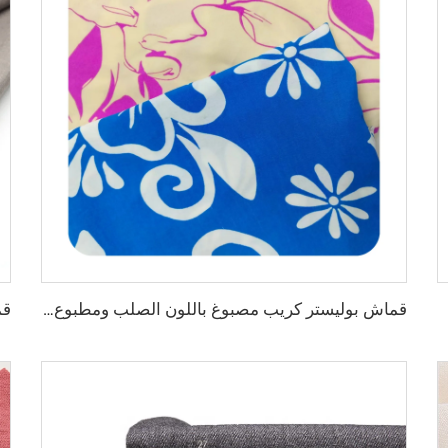
قماش بوليستر كريب مصبوغ باللون الصلب ومطبوع عليه، وزنه 150 جرام لكل متر مربع، مخصص للنساء من CEY