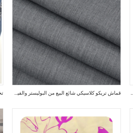
خيص الميكرو فايبر للرجال، قماش بوليستر مشغول، تويبو قماش قميص ثوب عربي
قماش تريكو كلاسيكي شائع البيع من البوليستر والفيزا لبطانة المعاطف