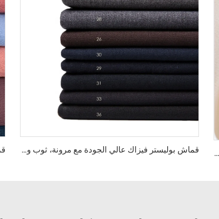
قماش بوليستر فيزاك عالي الجودة مع مرونة، ثوب وقميص وسروال شعبي في شمال أفريقيا وسوق الشرق الأوسط
يت شيفون 75D 2800 لفّة مصنوع من البوليستر بنسبة 100% شيفون اللؤلؤي لصناعة الفساتين