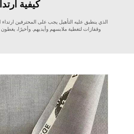
كيفية ارتد
الذي ينطبق عليه التأهيل
يجب على المحترفين ارتداء 
وقفازات لتغطية ملابسهم وأيديهم. وأخيرًا، يغطون وجههم وشعرهم باستخدام قناع وقبع