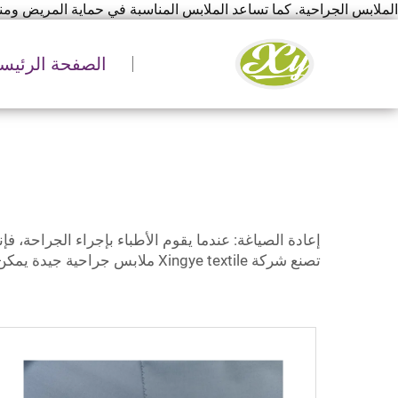
الملابس الجراحية. كما تساعد الملابس المناسبة في حماية المريض ومنع انتشار الجراثيم. وتُنتج شركة ye
الصفحة الرئيسي
إعادة الصياغة: عندما يقوم الأطباء بإجراء الجراحة، 
تصنع شركة Xingye textile ملابس جراحية جيدة يمكن للأطباء ارتداؤها.