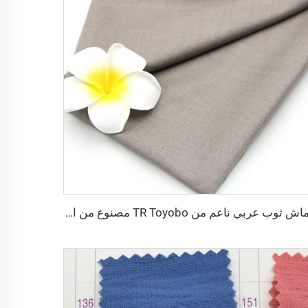
قماش ثوب عربي ناعم من TR Toyobo مصنوع من البوليستر والفيزوز لملابس الرجال