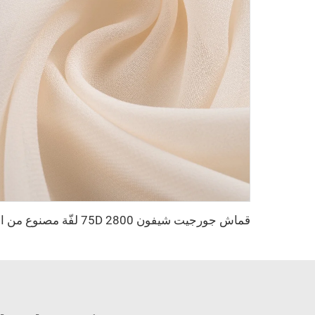
قماش جورج