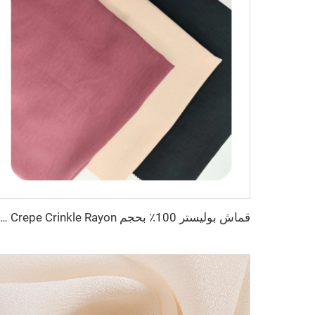
قماش بوليستر 100٪ بحجم 180D kain CEY Airflow Crepe Crinkle Rayon مخصص لملابس النساء