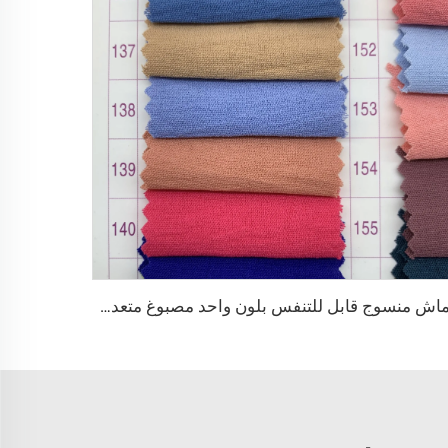
قماش منسوج قابل للتنفس بلون واحد مصبوغ متعدد الألوان 100٪ بوليستر CEY