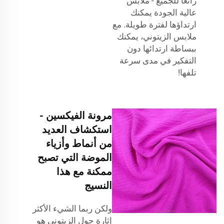
رائعًا للجميع - ملابس
عالية الجودة يمكنك
ارتداؤها لفترة طويلة. مع
ملابس الزيتوني، يمكنك
ببساطة ارتدائها دون
التفكير في مدى سرعة
تلفها!
مرونة الفيكسين -
استكشاف العديد
من أنماط وأزياء
الموضة التي تصبح
ممكنة مع هذا
النسيج
ولكن ربما الشيء الأكثر
إثارة حول الزيتوني هو