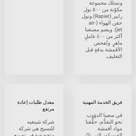
ونمتلك مجموعة
مكوّنة من ٥٠٠ نول
رابير (Rapier) ونول
حقن الهواء (air-
jet). ويضم مصنعنا
أكثر من ٤٠٠ عاملٍ
ماهرٍ. وتُفحص
الأقمشة بدقةٍ قبل
التغليف.
فريق الخدمة المهنية
معدل طلبات إعادة
مرتفع
في سعينا الدؤوب
نحو التقدُّم، حقَّقنا
شركة شينغيه
مواد أقمشة
للنسيج هي شركة
الفيسكوز التي تلبّي
متخصصة في تصنيع