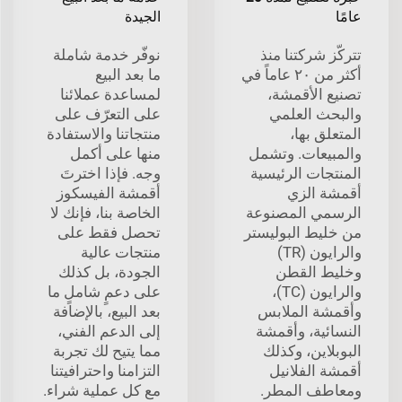
عامًا
الجيدة
تتركّز شركتنا منذ
نوفّر خدمة شاملة
أكثر من ٢٠ عاماً في
ما بعد البيع
تصنيع الأقمشة،
لمساعدة عملائنا
والبحث العلمي
على التعرّف على
المتعلق بها،
منتجاتنا والاستفادة
والمبيعات. وتشمل
منها على أكمل
المنتجات الرئيسية
وجه. فإذا اخترتَ
أقمشة الزي
أقمشة الفيسكوز
الرسمي المصنوعة
الخاصة بنا، فإنك لا
من خليط البوليستر
تحصل فقط على
والرايون (TR)
منتجات عالية
وخليط القطن
الجودة، بل كذلك
والرايون (TC)،
على دعمٍ شاملٍ ما
وأقمشة الملابس
بعد البيع، بالإضافة
النسائية، وأقمشة
إلى الدعم الفني،
البوبلاين، وكذلك
مما يتيح لك تجربة
أقمشة الفلانيل
التزامنا واحترافيتنا
ومعاطف المطر.
مع كل عملية شراء.