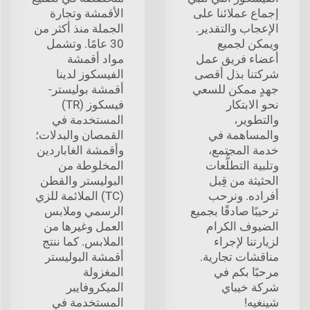
إجماع عملائنا على
الأقمشة وتجارة
الإعجاب والتقدير.
الجملة منذ أكثر من
ويمكن لجميع
30 عامًا. وتشمل
أعضاء فريق عمل
مواد أقمشة
شركتنا بذل أقصى
الفيسكوز لدينا
جهدٍ ممكن للسعي
أقمشة بوليستر-
نحو الابتكار
فيسكوز (TR)
والتطوير،
المستخدمة في
والمساهمة في
القمصان والبدلات؛
خدمة المجتمع،
وأقمشة الغاباردين
وتلبية التطلُّعات
المخلوطة من
الحثيثة من قِبل
البوليستر والقطن
أفراده. ونرحب
(TC) الملائمة للزي
ترحيبًا صادقًا بجميع
الرسمي وملابس
الضيوف الكرام
العمل وغيرها من
لزيارتنا لإجراء
الملابس. كما ننتج
مناقشات تجارية.
أقمشة البوليستر
مرحبًا بكم في
المغزولة
شركة خيباي
الميكروفايبر
شينغيه!
المستخدمة في