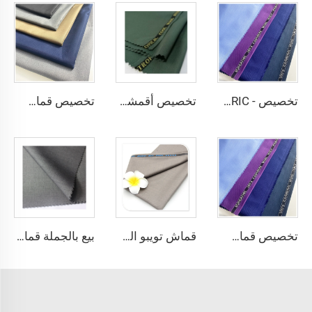
تخصيص - SHINNING LANA OBAMA VISCOSE POLYESTER SUITING SUPPER VISCOSE FABRIC
تخصيص أقمشة بدلات مزيج البوليستر والفيزاوس مع حافة إنجليزية
تخصيص قماش البدلات بنسبة 20% فيزاوس و80% بوليستر، قماش البوليستر والرايون TR Toyobo المخصص للبدلات
تخصيص قماش البوليستر والفيزاوس المناسب للبدلات والمخصص لملابس الموظفين مع حافة إنجليزية
قماش تويبو المخصص من البوليستر والفيزاوس مع تمدد مناسب للجلابيات والقمصان وتنانير الأولاد بنمط أحادي للأولاد والرجال
بيع بالجملة قماش تويل بنسبة 80% بوليستر و20% فيزاوس لأزياء الرجال العرب والثياب التقليدية لتويبو