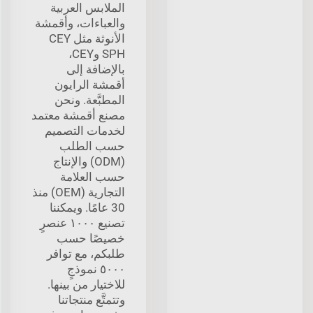
الملابس العربية
والعباءات، وأقمشة
الأنوثة مثل CEY
SPH وCEY،
بالإضافة إلى
أقمشة الرايون
المطبَّعة. ونحن
مصنع أقمشة معتمد
لخدمات التصميم
حسب الطلب
(ODM) والإنتاج
حسب العلامة
التجارية (OEM) منذ
30 عامًا. ويمكننا
تصنيع ١٠٠٠ عنصرٍ
خصيصًا حسب
طلبكم، مع توافر
٥٠٠٠ نموذجٍ
للاختيار من بينها.
وتتمتَّع منتجاتنا