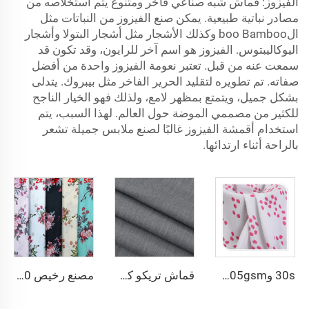
الفيزوز: قماش شبه صناعي فاخر ومتنوع يتم استخلاصه من
مصادر نباتية طبيعية. يمكن صنع الفيزوز من النباتات مثل
الboo Bamboo وكذلك الأشجار مثل أشجار البتولا وأشجار
اليوكاليبتوس. الفيزوز هو اسم آخر للرايون، وقد تكون قد
سمعت عنه من قبل. تعتبر نعومة الفيزوز واحدة من أفضل
صفاته. تم تطويره لتقليد الحرير الفاخر مثل بيبروك. يتدلى
بشكل جميل، ويتمتع بمظهر لامع، ولذلك فهو الخيار الناجح
للكثير من مصممي الموضة حول العالم. لهذا السبب، يتم
استخدام أقمشة الفيزوز غالبًا لصنع ملابس جميلة تشعر
بالراحة أثناء ارتدائها.
30s و45s 105gsm تصميم جميل صباغة عادية لموضة فساتين وقمصان السيدات مصنوع من البوليستر بنسبة 100%
قماش تريكو كلاسيكي شائع البيع من البوليستر والفيزا لبطانة المعاطف
مصنع رخيص 100% رايون مطبوع لملابس النساء الرايون الطباعي