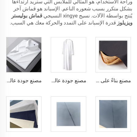
وراحة الاستخدام، هو المثالي للملابس التي ستريد ارتداءها
بشكل متكرر بسبب شعوره الناعم. الإسباند هو قماش آخر
يُنتج بواسطة الآلات. نسيج xingye النسيجي
قماش بوليستر
ويزيلوز
قدرة الإسباند على التمدد والحركة معك هي السبب.
مصنع بناءً على الطلب، قماش TR خفيف الوزن يشعر بالراحة في الشرق الأوسط بألوان مختلفة، قماش تويل ملون القمصان والروب
مصنع جودة عالية قماش تويل TR، مجموعة روب رجالية الشرق الأوسط، قماش قميص خفيف الوزن
مصنع جودة عالية قماش تويل TR ملون، مجموعة روب رجالية الشرق الأوسط، قماش قميص خفيف الوزن