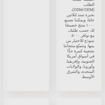
الطلب
(ODM/OEM)،
بخبرة تمتد لثلاثين
عامًا، ويمكننا تصنيع
١٠٠٠ منتج خصيصًا
لك حسب طلبك،
مع توافر ٥٠٠٠
نموذج للاختيار من
بينها. وتتمتّع منتجاتنا
بشعبية كبيرة جدًّا
في أسواق أمريكا
الجنوبية، وإفريقيا،
وأوروبا، والولايات
المتحدة، والشرق
الأوسط.