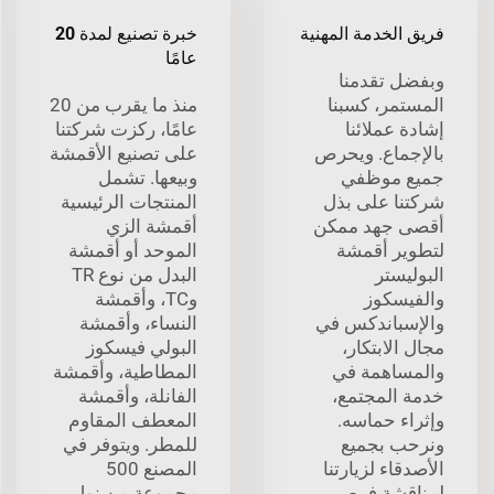
فريق الخدمة المهنية
خبرة تصنيع لمدة 20
عامًا
وبفضل تقدمنا
المستمر، كسبنا
منذ ما يقرب من 20
إشادة عملائنا
عامًا، ركزت شركتنا
بالإجماع. ويحرص
على تصنيع الأقمشة
جميع موظفي
وبيعها. تشمل
شركتنا على بذل
المنتجات الرئيسية
أقصى جهد ممكن
أقمشة الزي
لتطوير أقمشة
الموحد أو أقمشة
البوليستر
البدل من نوع TR
والفيسكوز
وTC، وأقمشة
والإسباندكس في
النساء، وأقمشة
مجال الابتكار،
البولي فيسكوز
والمساهمة في
المطاطية، وأقمشة
خدمة المجتمع،
الفانلة، وأقمشة
وإثراء حماسه.
المعطف المقاوم
ونرحب بجميع
للمطر. ويتوفر في
الأصدقاء لزيارتنا
المصنع 500
لمناقشة فرص
مجموعة من نول