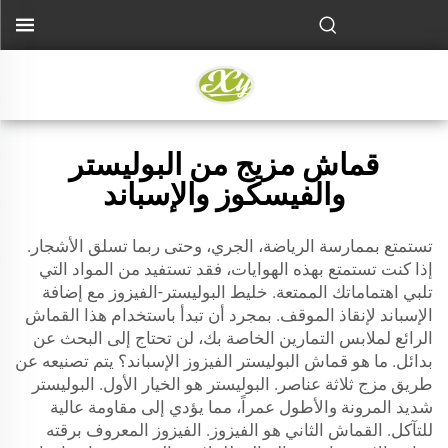
قماش مزيج من البوليستر
والفيسكوز والإسباند
تستمتع بممارسة الرياضة، الجري، وحتى ربما تسلق الأشجار.
إذا كنت تستمتع بهذه الهوايات، فقد تستفيد من المواد التي
تلبي اهتماماتك الممتعة. خليط البوليستر-الفيزوز مع إضافة
الإسباند لإنقاذ الموقف. بمجرد أن تبدأ باستخدام هذا القماش
الرائع لملابس التمارين الخاصة بك، لن تحتاج إلى البحث عن
بدائل. ما هو قماش البوليستر الفيزوز الإسباند؟ يتم تصنيعه عن
طريق مزج ثلاثة عناصر. البوليستر هو الخيار الأول. البوليستر
شديد المرونة والأطول عمراً، مما يؤدي إلى مقاومة عالية
للتآكل. القماش الثاني هو الفيزوز. الفيزوز المعروف برقته