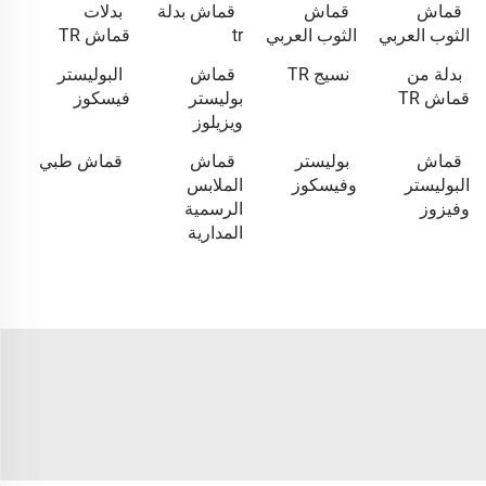
قماش
قماش
قماش بدلة
بدلات
الثوب العربي
الثوب العربي
tr
قماش TR
بدلة من
نسيج TR
قماش
البوليستر
قماش TR
بوليستر
فيسكوز
ويزيلوز
قماش
بوليستر
قماش
قماش طبي
البوليستر
وفيسكوز
الملابس
وفيزوز
الرسمية
المدارية