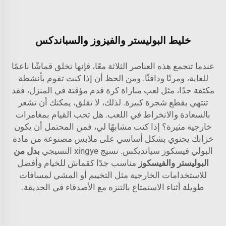
خليط البوليستر والفيزوز والسباندكس
عندما تتجمع هذه العناصر الثلاثة معًا، فإنها تخلق قماشًا ناعمًا
للغاية، ومرنًا ودافئًا. ومن الحظ أن إذا كنت تقوم بأنشطة
مكثفة جدًا، مثل لعب مباراة كرة قدم مؤقتة في المنزل، فقد
تنتهي بقطع شجرة كبيرة. لذلك، لا تقلق، يمكنك أن تشعر
بالسعادة والانخراط في اللعب. هل تحب القيام بمغامرات
خارجية مثيرة؟ إذا كنت مشابهًا لي، فمن المحتمل أن يكون
خزانك يحتوي بشكل أساسي على ملابس مصنوعة من مادة
البولي فيسكوز سبانديكس. نسيج xingye النسيجي
بدل من
البوليستر والفيسكوز
مناسب جدًا كقماش للخيام وأفضل
للاستخدامات الخارجية مثل التخييم أو المشي لمسافات
طويلة أثناء الاستمتاع بالتنزه مع الأصدقاء في الحديقة.