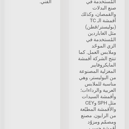
المُستخدمة في
الفني.
صنع البدلات
والقمصان، وكذلك
أقمشة الـ TC
(بوليستر/قطن)
مثل الغاباردين
المُستخدمة في
الزي الموحّد
وملابس العمل. كما
تنتج الشركة أقمشة
المايكروفايبر
المغزلية المصنوعة
من البوليستر، وهي
مناسبة للملابس
العربية والرداءات؛
وأقمشة السيدات
مثل SPH وCEY
والأقمشة المطبّعة
من الرايون. مصنع
ومصمّم ومزوّد
أقمشة حسب