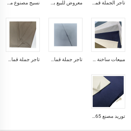
تاجر الجملة قماش ثوب عربي رخيص الميكرو فايبر للرجال، قماش بوليستر مشغول، تويبو قماش قميص ثوب عربي
معروض للبيع بسعر منخفض قماش ثوب عربي لثوب أربعة قطع قميص وسروال، قماش بوليستر تويبو ميكرو فايبر
نسيج مصنوع من الألياف الدقيقة البلاستيكية Toyobo بقياس 100T نسيج عادي
مبيعات ساخنة قماش الثوب العربي للألياف الدقيقة للرجال قماش بوليستر مجوف قماش toyobo قميص ثوب عربي
تاجر جملة قماش الألياف الدقيقة للرجال قماش بوليستر مجوف قماش toyobo قميص ثوب عربي
تاجر جملة قماش الثوب العربي للرجال قماش بوليستر مجوف قماش toyobo قميص ثوب عربي
توريد مصنع 65٪ بوليستر 35٪ قطن لبطانة الجينز النسيج المسطح TC TWILL ملون لنسيج جيوب الزي الرسمي