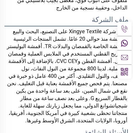
ملفوف على أنبوب قوي، مغطى بجيب بلاستيكي من 
الداخل، وحقيبة نسجية من الخارج 
ملف الشركة
تُركِز شركة Xingye Textile على التصنيع، البحث والبيع 
للأقمشة منذ حوالي 20 عامًا. تشمل المنتجات الرئيسية 
الأقمشة الخاصة بالقمصان والبدلات TR. أقمشة البوليستر 
والمزيج القطني المستخدم في الملابس العملية وقمصان 
العمل. أقمشة القطن وCVC CEY، بالإضافة إلى الأقمشة 
المخملية. لدينا 800 مجموعة من النول النفاث، نول 
السيف، والنول التقليدي. أكثر من 400 عامل ذو خبرة في 
مصنعنا. يتم فحص جميع الأقمشة بعناية قبل التغليف. نحن 
نقع في شمال الصين، على بعد ساعة واحدة من بكين 
بالقطار السريع G. وعلى بعد نصف ساعة من مطار 
شيجياتشوانغ الدولي، مما يجعل زيارتك سهلة للغاية. 
منتجاتنا تحظى بشعبية كبيرة في أمريكا الجنوبية، أفريقيا، 
أوروبا، الولايات المتحدة، الشرق الأوسط وغيرها. 
الأسئلة الشائعة