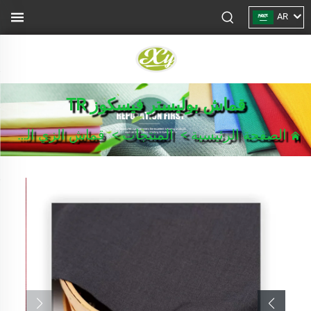
AR
قماش بوليستر فيسكوز TR
الصفحة الرئيسية
>
المنتجات
>
قماش الزي الرسمي/بدلة