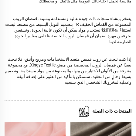
مناسبة لحمل احتياجاتك اليومية مثل هاتفك أو محفظتك
يفتخر بإنشاء منتجات ذات جودة عالية ومستدامة ومتينة. قمصان الروب
المصنوعة من القماش الخفيف TR بتصميم التويل البسيط من مصنعنا ليست
استثناءً.我们现在 نستخدم مواد يمكن أن تكون عالية الجودة، ونستعين
بحرفيين مهرة لضمان أن قمصان الروب الخاصة بنا تلبي معايير الجودة
الصارمة لدينا
إذا كنت تبحث عن روب قميص متعدد الاستخدامات ومريح وأنيق، فلا تبحث
بعيدًا عن قمصان الروب المخصصة من مصنع Xingye Textile. مع مجموعة
متنوعة من الألوان للاختيار من بينها، والمصنوعة من مواد مستدامة، وتصميم
بسيط وخالٍ من التعقيد، ستتمكن بالتأكيد من العثور على إضافة أنيقة
وعملية لمخزونك الشخصي الذي ستحبه
المنتجات ذات الصلة