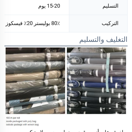
التسليم
15-20 يوم
التركيب
80٪ بوليستر 20٪ فيسكوز
التغليف والتسليم