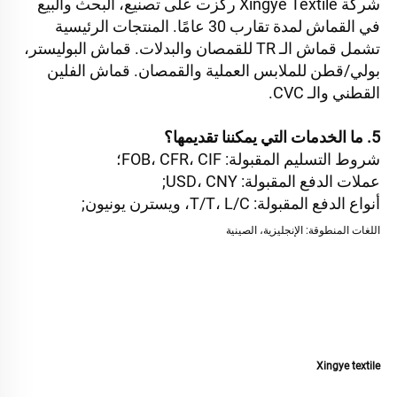
شركة Xingye Textile ركزت على تصنيع، البحث والبيع 
في القماش لمدة تقارب 30 عامًا. المنتجات الرئيسية 
تشمل قماش الـ TR للقمصان والبدلات. قماش البوليستر، 
بولي/قطن للملابس العملية والقمصان. قماش الفلين 
القطني والـ CVC. 
5. ما الخدمات التي يمكننا تقديمها؟ 
شروط التسليم المقبولة: FOB، CFR، CIF؛ 
عملات الدفع المقبولة: USD، CNY; 
أنواع الدفع المقبولة: T/T، L/C، ويسترن يونيون; 
اللغات المنطوقة: الإنجليزية، الصينية 
Xingye textile 