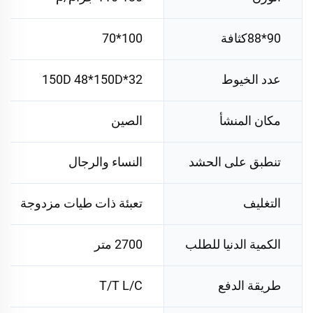
90*88كثافة
100*70
عدد الخيوط
32*150D 48*150D
مكان المنشأ
الصين
تنطبق على الحشد
النساء والرجال
التغليف
تعبئة ذات طيات مزدوجة
الكمية الدنيا للطلب
2700 متر
طريقة الدفع
T/T L/C