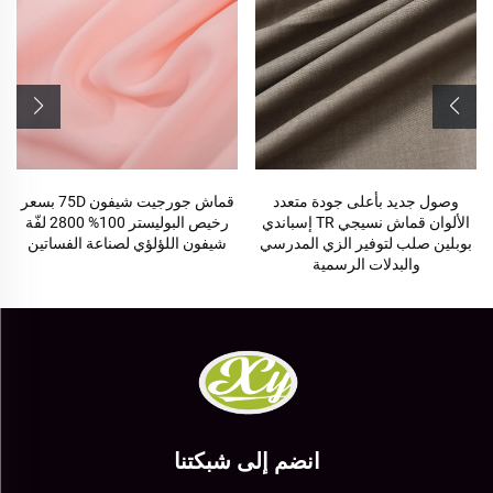
قماش جورجيت شيفون 75D بسعر
منتجات جاهزة 64% بوليستر، 34%
رخيص البوليستر 100% 2800 لفّة
فسكوز، 2% إلستين نسيج TR
شيفون اللؤلؤي لصناعة الفساتين
انضم إلى شبكتنا