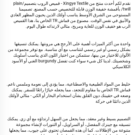
نقدم لكم أحدث منتج من Xingye Textile - قميص الروب بتصميم/plain
twill/ بأقمشة خفيفة الوزن قابلة للتخصيص حسب المصنع. تصميمنا
المستوحى من الشرق الأوسط يناسب أولئك الذين يحبون المظهر العادي
والأنيق في نفس الوقت. مصنوع من قماش TR الخاص بنا، هذا القميص
الرب هو خفيف الوزن للغاية ومريح، مثالي لارتدائه طوال اليوم.
واحدة من أكثر الميزات أهمية على الأرجح هي مرونتها. يمكنك تنسيقها
بشكل رسمي أو غير رسمي لتتناسب مع أي مناسبة. مع توفر مجموعة من
الألوان للاختيار من بينها، ستتمكن من اختيار اللون الذي يناسب أسلوبك
وشخصيتك. لدينا كل شيء سواء كنت تفضل burgundy الغني أو الأسود
الكلاسيكي
خليط من المواد الطبيعية والاصطناعية، مما يؤدي إلى نعومة وملمس ناعم.
قماش TR الخاص بنا مقاوم للتجعد، مما يجعله خيارًا رائعًا للسفر. يمكنك
وضعه في حقيبتك دون القلق بشأن استخدام البخار أو الكي - مثالي لأولئك
الذين دائمًا في حركة
التصميم بسيط وغير معقد، مما يجعل من السهل ارتداؤه مع أي زي. يمكنك
تنسيقه مع جينزك المفضل، أو السراويل، أو التنورات لإنشاء مجموعة
متنوعة من الإطلالات. كما أن هذه القمصان تحتوي على جيوب، مما يجعلها