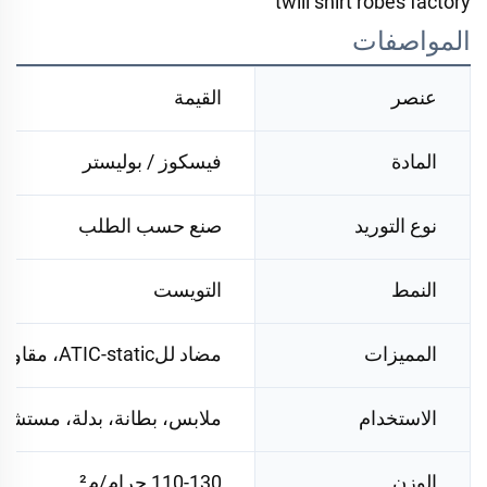
المواصفات
عنصر
القيمة
المادة
فيسكوز / بوليستر
نوع التوريد
صنع حسب الطلب
النمط
التويست
المميزات
مضاد للATIC-static، مقاوم للتصغير، مضاد للحبوب، مقاوم للبقع، مقاوم للتجعد
الاستخدام
ملابس، بطانة، بدلة، مستش
الوزن
110-130 جرام/م²