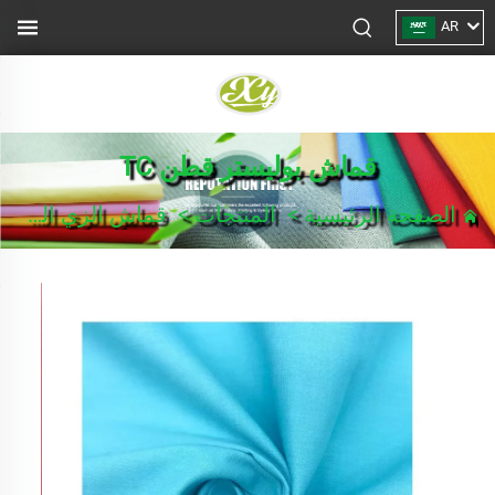
AR
قماش بوليستر قطن TC
الصفحة الرئيسية
>
المنتجات
>
قماش الزي الرسمي/بدلة