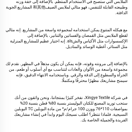
الملابس التي ستصبح في الاستخدام المنتظم. بالإضافة إلى خفة وزنه
وطبيعته القابلة للتنفس، فهو مثالي لملابس الصيف和其他 المشاريع الجوية
الدافئة.
مع هيكله المتنوع يمكن استخدامه لمجموعة واسعة من المشاريع. إنه مثالي
لقطع الملابس مثل القمصان والفساتين والتنانير، بالإضافة إلى
الإكسسوارات مثل الأكياس والشals. إنه اختيار عظيم للمشاريع المنزلية
مثل الستائر، أغطية الوسائد والمناديل.
بالإضافة إلى مرونته وقوته، فإنه يمكن أن يكون مذهلاً في المظهر. نقدم لك
مجموعة واسعة من الألوان والعادات لتتناسب مع أي أسلوب أو طعم، من
الجرأة والسطوع إلى الدقة والرقي. وباستخدامه الانتهاء الدقيق، فإنه
سيمنح مشاريعك مظهرًا محترفًا ومكتملًا.
في شركة Xingye Textile، نفخر كثيرًا بمنتجاتنا، ونحن واثقون من أنك
ستحب توريد المصنع للكتان البوليستر بنسبة 80% قطن بنسبة 20%
بمواصفات 110*76 ووزن 100 جرام/م² من مادة البوبلين TC البوبلين
النسيجية. فلماذا تنتظر؟ اطلب نسيجك اليوم وابدأ في إنشاء مشاريعك
الفريدة والجميلة الخاصة بك.