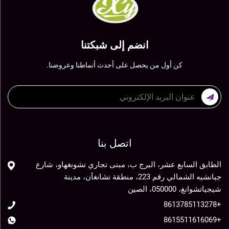
انضم إلى شبكتنا
كن أول من يحصل على أحدث أنماطنا وعروضنا.
اتصل بنا
الطابق السابع عشر، البرج ب، مبنى تجاري تشونغهاو، شارع
جيانشيه الشمالي رقم 223، منطقة تشانغآن، مدينة
شيجياتشوانغ، 050000، الصين
+8613785113278
+8615511616069