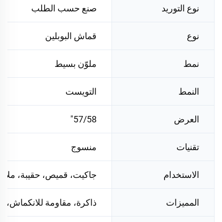
نوع التوريد
صنع حسب الطلب
نوع
قماش البوبلين
نمط
ملوّن بسيط
النمط
التويست
العرض
57/58"
تقنيات
منسوج
الاستخدام
جاكيت، قميص، حقيبة، ملا
المميزات
ذاكرة، مقاومة للانكماش، م