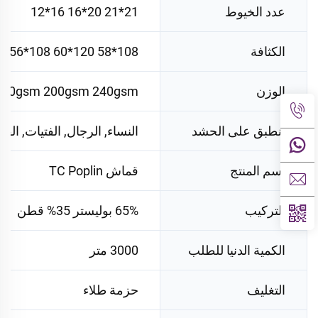
عدد الخيوط
21*21 20*16 16*12
الكثافة
108*58 120*60 108*56
الوزن
190gsm 200gsm 240gsm
تنطبق على الحشد
النساء, الرجال, الفتيات, الفتي
اسم المنتج
قماش TC Poplin
التركيب
65% بوليستر 35% قطن
الكمية الدنيا للطلب
3000 متر
التغليف
حزمة طلاء