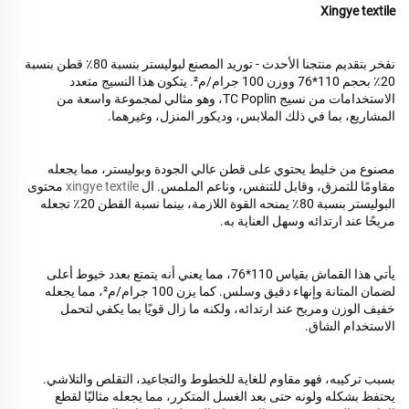
Xingye textile
نفخر بتقديم منتجنا الأحدث - توريد المصنع لبوليستر بنسبة 80٪ قطن بنسبة
20٪ بحجم 110*76 ووزن 100 جرام/م². يتكون هذا النسيج متعدد
الاستخدامات من نسيج TC Poplin، وهو مثالي لمجموعة واسعة من
المشاريع، بما في ذلك الملابس، وديكور المنزل، وغيرهما.
مصنوع من خليط يحتوي على قطن عالي الجودة وبوليستر، مما يجعله
مقاومًا للتمزق، وقابل للتنفس، وناعم الملمس. ال
xingye textile
محتوى
البوليستر بنسبة 80٪ يمنحه القوة اللازمة، بينما نسبة القطن 20٪ تجعله
مريحًا عند ارتدائه وسهل العناية به.
يأتي هذا القماش بقياس 110*76، مما يعني أنه يتمتع بعدد خيوط أعلى
لضمان المتانة وإنهاء دقيق وسلس. كما يزن 100 جرام/م²، مما يجعله
خفيف الوزن ومريح عند ارتدائه، ولكنه ما زال قويًا بما يكفي لتحمل
الاستخدام الشاق.
بسبب تركيبه، فهو مقاوم للغاية للخطوط والتجاعيد، التقلص والتلاشي.
يحتفظ بشكله ولونه حتى بعد الغسل المتكرر، مما يجعله مثاليًا لقطع