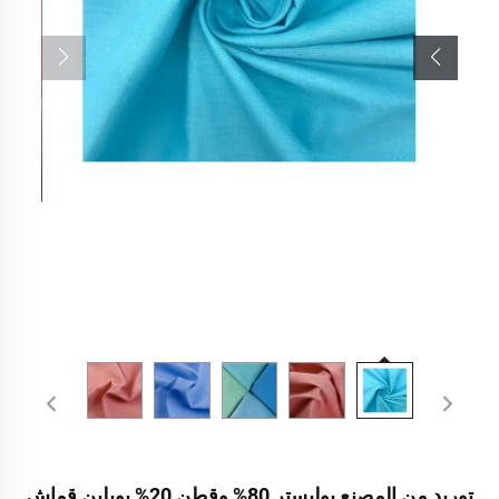
توريد من المصنع بوليستر 80% وقطن 20% بوبلين قماش