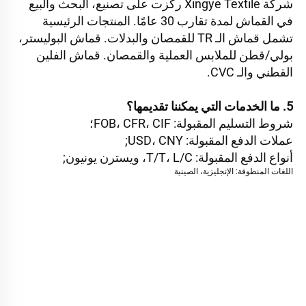
شركة Xingye Textile ركزت على تصنيع، البحث والبيع 
في القماش لمدة تقارب 30 عامًا. المنتجات الرئيسية 
تشمل قماش الـ TR للقمصان والبدلات. قماش البوليستر، 
بولي/قطن للملابس العملية والقمصان. قماش الفلين 
القطني والـ CVC. 
5. ما الخدمات التي يمكننا تقديمها؟ 
شروط التسليم المقبولة: FOB، CFR، CIF؛ 
عملات الدفع المقبولة: USD، CNY; 
أنواع الدفع المقبولة: T/T، L/C، ويسترن يونيون; 
اللغات المنطوقة: الإنجليزية، الصينية 