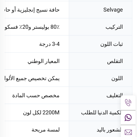
Selvage
حافة نسيج إنجليزية أو حافة
التركيب
80٪ بوليستر و20٪ فسكوز
ثبات اللون
3-4 درجة
التقلص
المعيار الوطني
اللون
يمكن تخصيص جميع الألوان
التغليف
مخصص حسب المادة
الكمية الدنيا للطلب
2200M لكل لون
الشعور باليد
لمسة مريحة