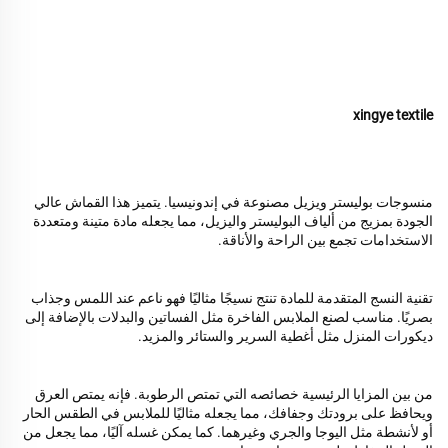
xingye textile
منسوجات بوليستر ويزيل مصنوعة في إندونيسيا. يتميز هذا القماش عالي
الجودة بمزيج من ألياف البوليستر واليزيل، مما يجعله مادة متينة ومتعددة
الاستخدامات تجمع بين الراحة والأناقة.
تقنية النسج المتقدمة للمادة تنتج نسيجًا مثاليًا فهو ناعم عند اللمس وجذاب
بصريًا. مناسب لصنع الملابس الفاخرة مثل الفساتين والبدلات بالإضافة إلى
ديكورات المنزل مثل أغطية السرير والستائر والمزيد.
من بين المزايا الرئيسية خصائصه التي تمتص الرطوبة. فإنه يمتص العرق
ويحافظ على برودتك وجفافك، مما يجعله مثاليًا للملابس في الطقس الحار
أو لأنشطة مثل اليوجا والجري وغيرهما. كما يمكن غسله آليًا، مما يجعل من