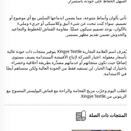
السهل الحفاظ على جودته باستمرار.
تأتي بألوان وأنماط متنوعة، مما يضمن اندماجها السلس مع أي موضوع أو
تصميم. سواء كنت تبحث عن شيء أنيق وكلاسيكي أو جريء ومليء
بالألوان، يوجد تصميم سيكون عمليًا. مقاومة القماش للخطوط والتجاعيد
والخدوش تضمن تقديم مظهر مستمر.
يُعرف اسم العلامة التجارية Xingye Textile بتوفير منتجات ذات جودة عالية
بأسعار معقولة. اعتبار الشركة لإنتاج الأقمشة المستدامة يضيف مستوى
إضافيًا حيث تكون منتجاتهم أو خدماتهم مصدَّرة بطريقة أخلاقية وخضراء.
باختيارك لهذا الخيار، لن تستفيد فقط من الجودة العالية ولكن ستساهم أيضًا
في الاستدامة.
اطلب اليوم وجرّب مزيج الفخامة والراحة مع قماش البوليستر المنسوج مع
الزيتوني من Xingye Textile.
المنتجات ذات الصلة