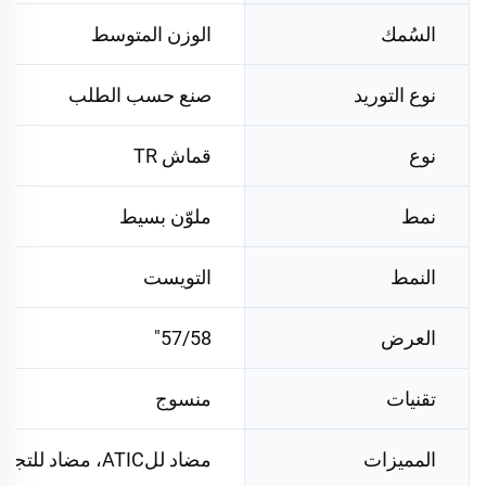
السُمك
الوزن المتوسط
نوع التوريد
صنع حسب الطلب
نوع
قماش TR
نمط
ملوّن بسيط
النمط
التويست
العرض
57/58"
تقنيات
منسوج
المميزات
مضاد للATIC، مضاد للتجعد، مقاوم للتجعد، قابل للتنفس