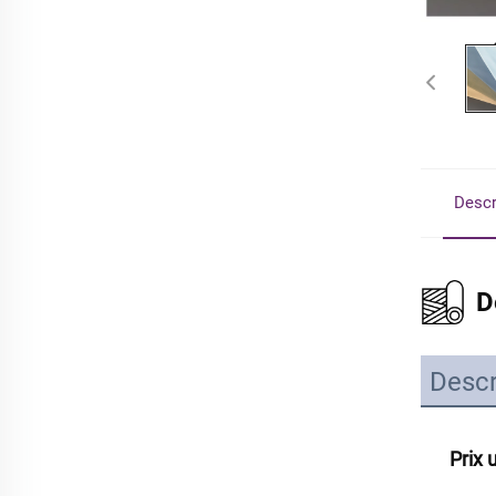
Descr
D
Descr
Prix 