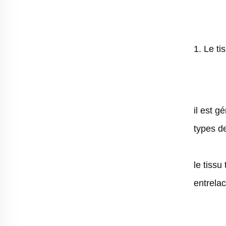
1. Le ti
il est g
types de 
le tissu
entrelac