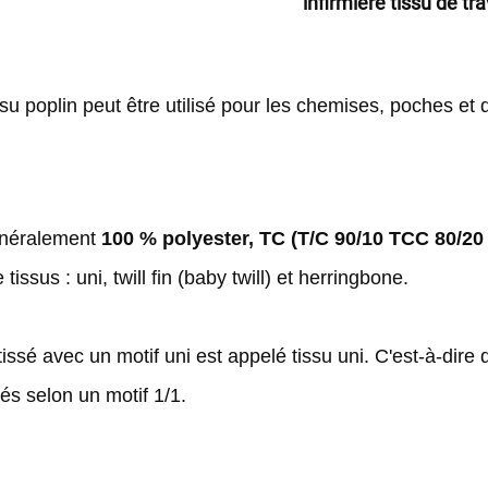
infirmière tissu de tra
ssu poplin peut être utilisé pour les chemises, poches et 
énéralement 
100 % polyester, TC (T/C 90/10 TCC 80/20
tissus : uni, twill fin (baby twill) et herringbone. 
 tissé avec un motif uni est appelé tissu uni. C'est-à-dire 
és selon un motif 1/1. 