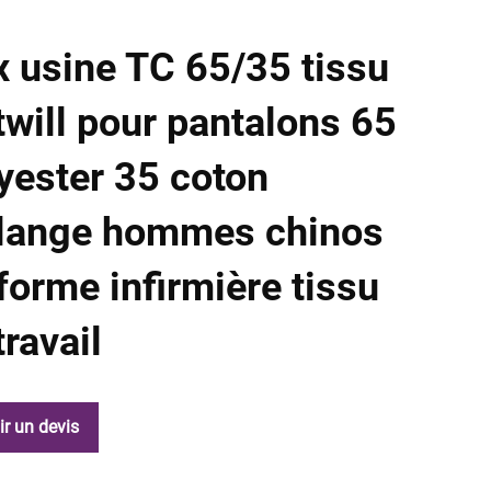
x usine TC 65/35 tissu
twill pour pantalons 65
yester 35 coton
lange hommes chinos
forme infirmière tissu
travail
ir un devis