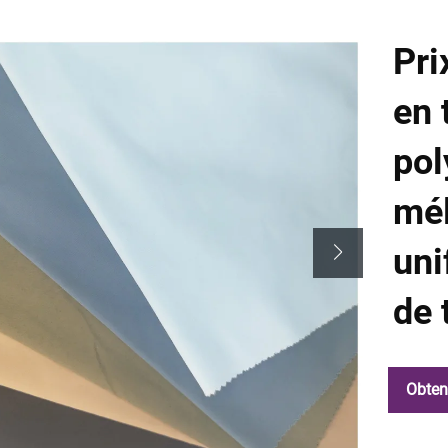
Pri
en 
pol
mé
uni
de 
Obten