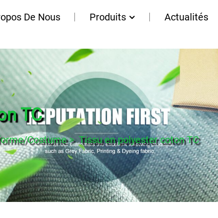
ropos De Nous
Produits
Actualités
ton TC
iforme/Costume
>
Tissu en polyester coton TC