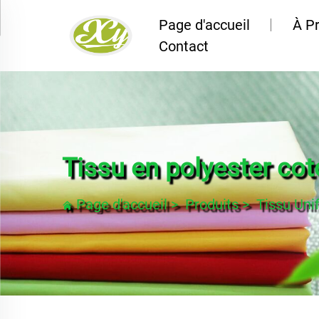
Page d'accueil
À P
Contact
Tissu en polyester co
Page d'accueil
>
Produits
>
Tissu Un