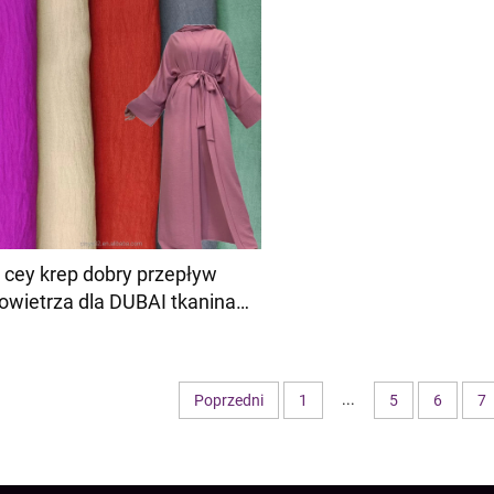
cey krep dobry przepływ
owietrza dla DUBAI tkanina
tekstylowa na odzież 100%
POLIESTER
...
Poprzedni
1
5
6
7