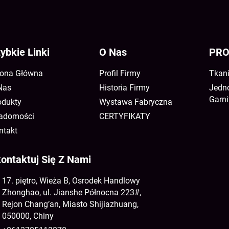
ybkie Linki
O Nas
PRO
rona Główna
Profil Firmy
Tkani
Nas
Historia Firmy
Jedno
Garni
odukty
Wystawa Fabryczna
adomości
CERTYFIKATY
ntakt
ontaktuj Się Z Nami
17. piętro, Wieża B, Osrodek Handlowy
Zhonghao, ul. Jianshe Północna 223#,
Rejon Chang’an, Miasto Shijiazhuang,
050000, Chiny