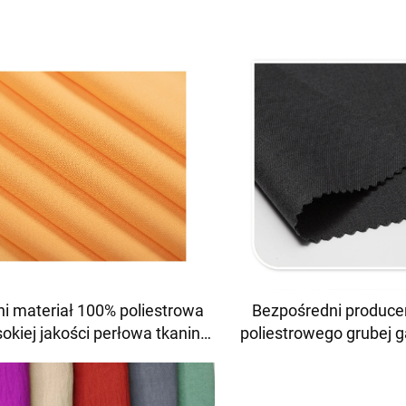
ni materiał 100% poliestrowa
Bezpośredni produce
okiej jakości perłowa tkanina
poliestrowego grubej 
ifonowa na sukienkę damską
materiału wodoodpo
indywidualne zamówi
odzieży robocz