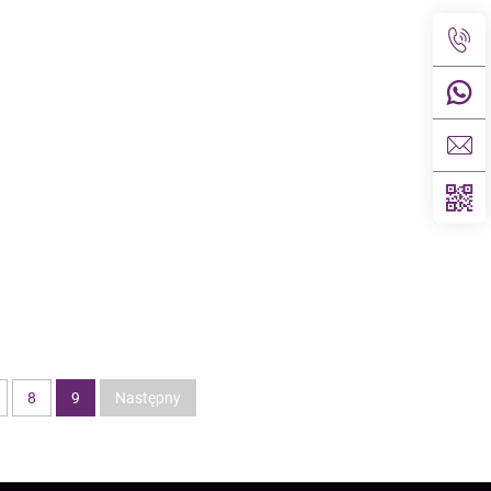
8
9
Następny