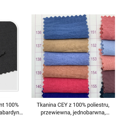
nt 100%
Tkanina CEY z 100% poliestru,
gabardyny,
przewiewna, jednobarwna,
rnego na
wielokolorowa
enie do
ej