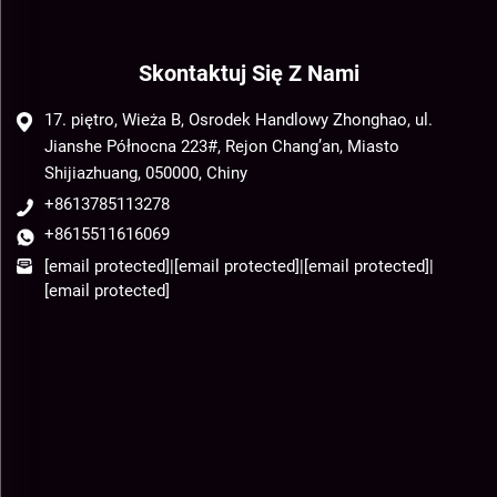
Skontaktuj Się Z Nami
17. piętro, Wieża B, Osrodek Handlowy Zhonghao, ul.
Jianshe Północna 223#, Rejon Chang’an, Miasto
Shijiazhuang, 050000, Chiny
+8613785113278
+8615511616069
[email protected]
|
[email protected]
|
[email protected]
|
[email protected]