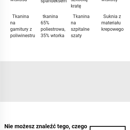
spandeksem
kratę
Tkanina
tkanina
Tkanina
Suknia z
na
65%
na
materiału
garnitury z
poliestrowa,
szpitalne
krepowego
poliwinestru
35% wtorka
szaty
Nie możesz znaleźć tego, czego