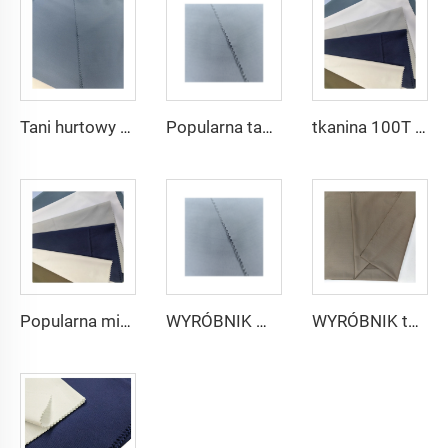
Tani hurtowy mikrofibrowy materiał arabski na thobe dla mężczyzn z poliestru Toyobo koszula arabska
Popularna tania tkanina arabska na thobe dla koszuli i spodni z poliestru Toyobo mikrofibrowa
tkanina 100T Woven Plain mikrofibrowa Tkanina Poliestrowa Toyobo Tkanina Arabska Thobe
Popularna mikrofibrowa tkanina arabskiego thobe dla mężczyzn z wirującego poliestru tkanina toyobo koszula arabski thobe
WYRÓBNIK mikrofibrowej tkaniny dla mężczyzn z wirującego poliestru tkanina toyobo koszula arabski thobe
WYRÓBNIK tkaniny arabskiego thobe dla mężczyzn z wirującego poliestru tkanina toyobo koszula arabski thobe