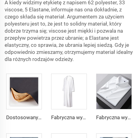
A kiedy widzimy etykietę z napisem 62 polyester, 33
viscose, 5 Elastane, informuje nas ona dokładnie, z
czego składa się materiał. Argumentem za użyciem
polyesteru jest to, że jest to solidny materiał, który
dobrze trzyma się; viscose jest miękki i pozwala na
przepływ powietrza przez ubranie; a Elastane jest
elastyczny, co sprawia, że ubrania lepiej siedzą. Gdy je
odpowiednio zmieszamy, otrzymujemy materiał idealny
dla różnych rodzajów odzieży.
Dostosowany materiał TR o lekkiej wadze, wygodny w użyciu dla mieszkańców Środkowego Wschodu w różnych kolorach, jednolity materiał twill na koszule i szaty
Fabryczna wysoka jakość materiału TR twill dla męskich szat ze Środkowego Wschodu, lekka waga
Fabryczna wysoka jakość materiału TR twill jednolitego dla męskich szat ze Środkowego Wschodu, lekka waga