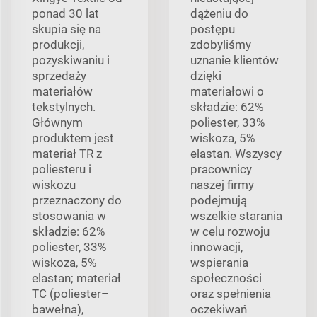
ponad 30 lat
dążeniu do
skupia się na
postępu
produkcji,
zdobyliśmy
pozyskiwaniu i
uznanie klientów
sprzedaży
dzięki
materiałów
materiałowi o
tekstylnych.
składzie: 62%
Głównym
poliester, 33%
produktem jest
wiskoza, 5%
materiał TR z
elastan. Wszyscy
poliesteru i
pracownicy
wiskozu
naszej firmy
przeznaczony do
podejmują
stosowania w
wszelkie starania
składzie: 62%
w celu rozwoju
poliester, 33%
innowacji,
wiskoza, 5%
wspierania
elastan; materiał
społeczności
TC (poliester–
oraz spełnienia
bawełna),
oczekiwań