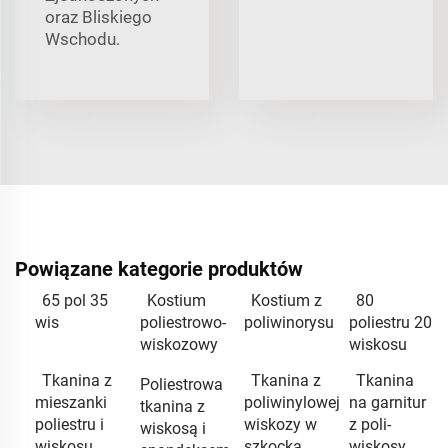
oraz Bliskiego
Wschodu.
Powiązane kategorie produktów
65 pol 35
Kostium
Kostium z
80
wis
poliestrowo-
poliwinorysu
poliestru 20
wiskozowy
wiskosu
Tkanina z
Tkanina z
Tkanina
Poliestrowa
mieszanki
poliwinylowej
na garnitur
tkanina z
poliestru i
wiskozy w
z poli-
wiskosą i
wiskosu
szkocką
wiskosy