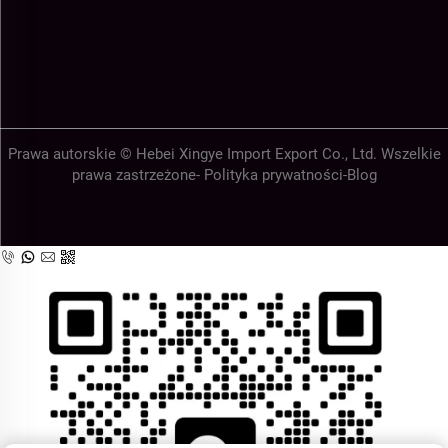
Prawa autorskie © Hebei Xingye Import Export Co., Ltd. Wszelkie
prawa zastrzeżone-
Polityka prywatności
-
Blog