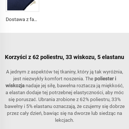
Dostawa z fabryki 65% poliestru 35% bawełny na podszewkę dżinsów w kolorze jednolitym TC TWILL Farbowany materiał na kieszenie do odzieży roboczej
Korzyści z 62 poliestru, 33 wiskozu, 5 elastanu
A jednym z aspektów tej tkaniny, który ją tak wyróżnia,
jest niezwykły komfort noszenia. The
poliester i
wiskozja
nadaje jej siłę, bawełna roztacza ją miękkość,
a elastan dodaje tej potrzebnej elastyczności, aby móc
się poruszać. Ubrania zrobione z 62% poliestru, 33%
bawełny i 5% elastanu oznaczają, że czujemy się dobrze
przez cały dzień, bawiąc się na dworze lub siedząc na
lekcjach.