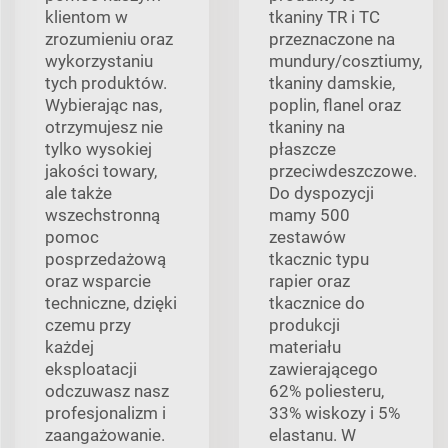
klientom w
tkaniny TR i TC
zrozumieniu oraz
przeznaczone na
wykorzystaniu
mundury/cosztiumy,
tych produktów.
tkaniny damskie,
Wybierając nas,
poplin, flanel oraz
otrzymujesz nie
tkaniny na
tylko wysokiej
płaszcze
jakości towary,
przeciwdeszczowe.
ale także
Do dyspozycji
wszechstronną
mamy 500
pomoc
zestawów
posprzedażową
tkacznic typu
oraz wsparcie
rapier oraz
techniczne, dzięki
tkacznice do
czemu przy
produkcji
każdej
materiału
eksploatacji
zawierającego
odczuwasz nasz
62% poliesteru,
profesjonalizm i
33% wiskozy i 5%
zaangażowanie.
elastanu. W