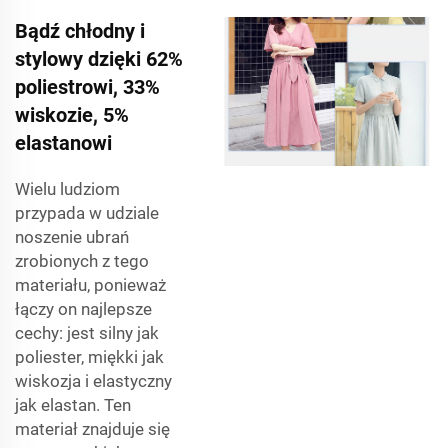
Bądź chłodny i
stylowy dzięki 62%
poliestrowi, 33%
wiskozie, 5%
elastanowi
Wielu ludziom
przypada w udziale
noszenie ubrań
zrobionych z tego
materiału, ponieważ
łączy on najlepsze
cechy: jest silny jak
poliester, miękki jak
wiskozja i elastyczny
jak elastan. Ten
materiał znajduje się