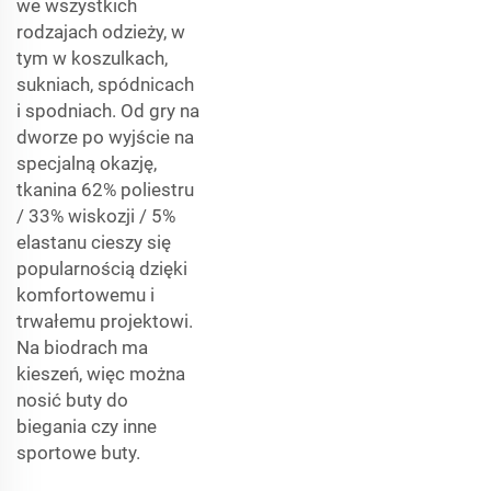
we wszystkich
rodzajach odzieży, w
tym w koszulkach,
sukniach, spódnicach
i spodniach. Od gry na
dworze po wyjście na
specjalną okazję,
tkanina 62% poliestru
/ 33% wiskozji / 5%
elastanu cieszy się
popularnością dzięki
komfortowemu i
trwałemu projektowi.
Na biodrach ma
kieszeń, więc można
nosić buty do
biegania czy inne
sportowe buty.