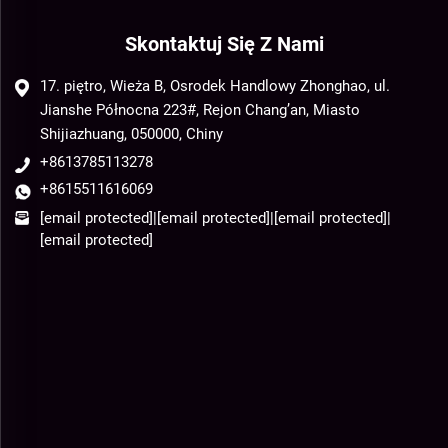
Skontaktuj Się Z Nami
17. piętro, Wieża B, Osrodek Handlowy Zhonghao, ul.
Jianshe Północna 223#, Rejon Chang’an, Miasto
Shijiazhuang, 050000, Chiny
+8613785113278
+8615511616069
[email protected]
|
[email protected]
|
[email protected]
|
[email protected]