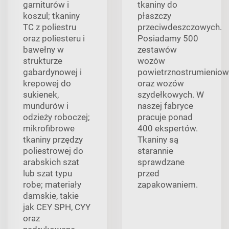
garniturów i
tkaniny do
koszul; tkaniny
płaszczy
TC z poliestru
przeciwdeszczowych.
oraz poliesteru i
Posiadamy 500
bawełny w
zestawów
strukturze
wozów
gabardynowej i
powietrznostrumienio
krepowej do
oraz wozów
sukienek,
szydełkowych. W
mundurów i
naszej fabryce
odzieży roboczej;
pracuje ponad
mikrofibrowe
400 ekspertów.
tkaniny przędzy
Tkaniny są
poliestrowej do
starannie
arabskich szat
sprawdzane
lub szat typu
przed
robe; materiały
zapakowaniem.
damskie, takie
jak CEY SPH, CYY
oraz