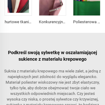
hurtowe tkaniny poliestrowe wiskozowe w jednolitym kolorze TR dla męskich garniturów
Konkurencyjna cena tkaniny tr 80% poliestru 20% rayonu dla męskich garniturów i koszulek
Poliesterowa tkanina szifonowa typu dżersey Współcześniepleciony materiał na sukienkę
Podkreśl swoją sylwetkę w oszałamiającej
sukience z materiału krepowego
Suknia z materiału krepowego ma wiele zalet, a jedną z
największych jest zdolność do wyglądu elegancko.
Materiał
poliester wiskozowy
nie jest zbyt elastyczny,
tylko tyle, aby dobrze obejmować twoje ciało we
wszystkich odpowiednich miejscach. Czy jesteś
wysoka czy niska, o prostej sylwetce czy krzywiznej,
sukienka z materiału krepowego sprawi, że będziesz