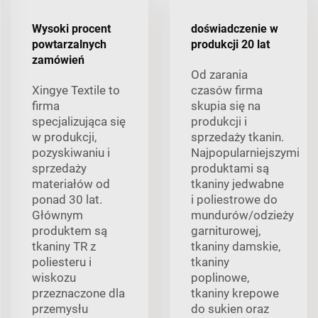
Wysoki procent
doświadczenie w
powtarzalnych
produkcji 20 lat
zamówień
Od zarania
Xingye Textile to
czasów firma
firma
skupia się na
specjalizująca się
produkcji i
w produkcji,
sprzedaży tkanin.
pozyskiwaniu i
Najpopularniejszymi
sprzedaży
produktami są
materiałów od
tkaniny jedwabne
ponad 30 lat.
i poliestrowe do
Głównym
mundurów/odzieży
produktem są
garniturowej,
tkaniny TR z
tkaniny damskie,
poliesteru i
tkaniny
wiskozu
poplinowe,
przeznaczone dla
tkaniny krepowe
przemysłu
do sukien oraz