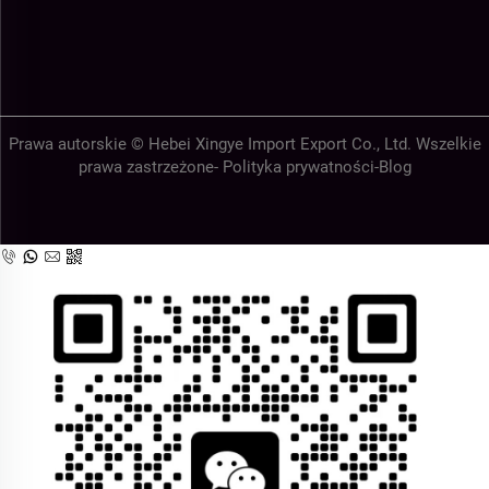
Prawa autorskie © Hebei Xingye Import Export Co., Ltd. Wszelkie
prawa zastrzeżone-
Polityka prywatności
-
Blog