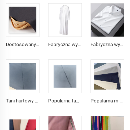
Dostosowany materiał TR o lekkiej wadze, wygodny w użyciu dla mieszkańców Środkowego Wschodu w różnych kolorach, jednolity materiał twill na koszule i szaty
Fabryczna wysoka jakość materiału TR twill dla męskich szat ze Środkowego Wschodu, lekka waga
Fabryczna wysoka jakość materiału TR twill jednolitego dla męskich szat ze Środkowego Wschodu, lekka waga
Tani hurtowy mikrofibrowy materiał arabski na thobe dla mężczyzn z poliestru Toyobo koszula arabska
Popularna tania tkanina arabska na thobe dla koszuli i spodni z poliestru Toyobo mikrofibrowa
Popularna mikrofibrowa tkanina arabskiego thobe dla mężczyzn z wirującego poliestru tkanina toyobo koszula arabski thobe