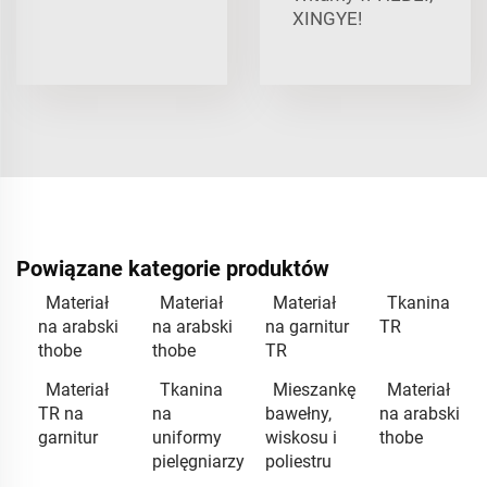
XINGYE!
Powiązane kategorie produktów
Materiał
Materiał
Materiał
Tkanina
na arabski
na arabski
na garnitur
TR
thobe
thobe
TR
Materiał
Tkanina
Mieszankę
Materiał
TR na
na
bawełny,
na arabski
garnitur
uniformy
wiskosu i
thobe
pielęgniarzy
poliestru