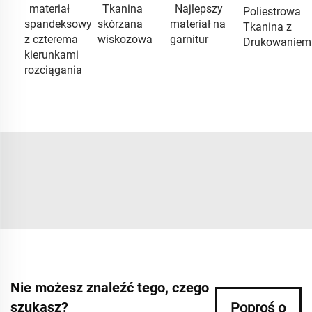
materiał
Tkanina
Najlepszy
Poliestrowa
spandeksowy
skórzana
materiał na
Tkanina z
z czterema
wiskozowa
garnitur
Drukowaniem
kierunkami
rozciągania
Nie możesz znaleźć tego, czego
szukasz?
Poproś o