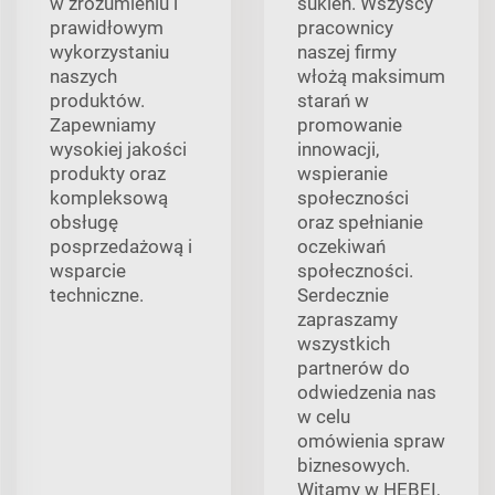
w zrozumieniu i
sukien. Wszyscy
prawidłowym
pracownicy
wykorzystaniu
naszej firmy
naszych
włożą maksimum
produktów.
starań w
Zapewniamy
promowanie
wysokiej jakości
innowacji,
produkty oraz
wspieranie
kompleksową
społeczności
obsługę
oraz spełnianie
posprzedażową i
oczekiwań
wsparcie
społeczności.
techniczne.
Serdecznie
zapraszamy
wszystkich
partnerów do
odwiedzenia nas
w celu
omówienia spraw
biznesowych.
Witamy w HEBEI,