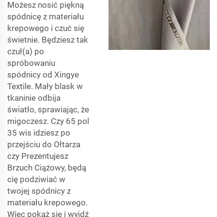
Możesz nosić piękną
spódnicę z materiału
krepowego i czuć się
świetnie. Będziesz tak
czuł(a) po
spróbowaniu
spódnicy od Xingye
Textile. Mały blask w
tkaninie odbija
światło, sprawiając, że
migoczesz. Czy
65 pol
35 wis
idziesz po
przejściu do Ołtarza
czy Prezentujesz
Brzuch Ciążowy, będą
cię podziwiać w
twojej spódnicy z
materiału krepowego.
Więc pokaż się i wyjdź