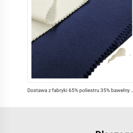
Dostawa z fabryki 65% poliestru 35% bawełny na podszewkę dżinsów w kolorze jednolitym TC TWI