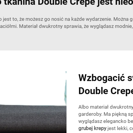
 tkanina Double Crepe jest ni
o jest to, że możesz go nosić na każde wydarzenie. Można g
aciółmi. Materiał dwukrotny sprawia, że wyglądasz modnie, 
Wzbogacić s
Double Crep
Albo materiał dwukrotny
garderoby. Ma piękną spa
wyglądasz elegancko bez
grubej krepy
jest lekki,