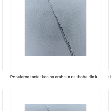
materiał arabski na thobe dla mężczyzn z poliestru Toyobo koszula arabska
Popularna tania tkanina arabska na thobe dla koszuli i spodni z poliestru Toyobo mikrofibrowa