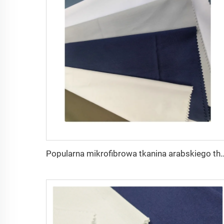
Popularna mikrofibrowa tkanina arabskiego thobe dla mężczyzn z wirującego po