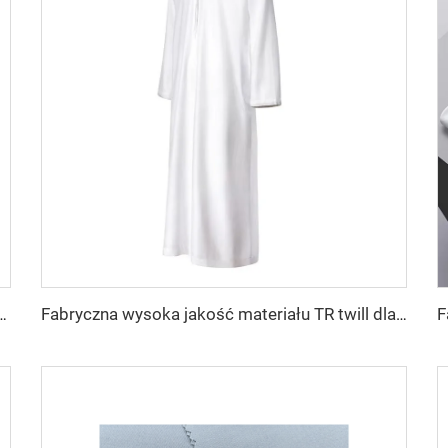
u dla mieszkańców Środkowego Wschodu w różnych kolorach, jednolity materiał twill na koszule i szaty
Fabryczna wysoka jakość materiału TR twill dla męskich szat ze Środkowego Wschodu, lekka waga