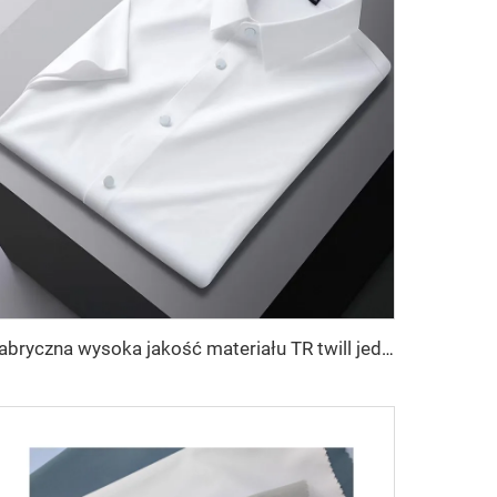
Fabryczna wysoka jakość materiału TR twill jednolitego dla męskich szat ze Środkowego Wschodu, lekka waga