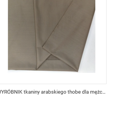
WYRÓBNIK tkaniny arabskiego thobe dla mężczyzn z wirującego poliestru tkanina toyobo koszula arabski thobe