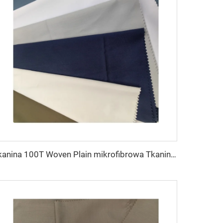
tkanina 100T Woven Plain mikrofibrowa Tkanina Poliestrowa Toyobo Tkanina Arabska Thobe