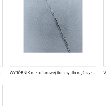
liestru tkanina toyobo koszula arabski thobe
WYRÓBNIK mikrofibrowej tkaniny dla mężczyzn z wirującego poliestru tkanina toyobo koszula arabski thobe