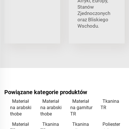
Afryki, Europy,
Stanów
Zjednoczonych
oraz Bliskiego
Wschodu.
Powiązane kategorie produktów
Materiał
Materiał
Materiał
Tkanina
na arabski
na arabski
na garnitur
TR
thobe
thobe
TR
Materiał
Tkanina
Tkanina
Poliester