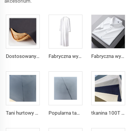
akcesorium.
Dostosowany materiał TR o lekkiej wadze, wygodny w użyciu dla mieszkańców Środkowego Wschodu w różnych kolorach, jednolity materiał twill na koszule i szaty
Fabryczna wysoka jakość materiału TR twill dla męskich szat ze Środkowego Wschodu, lekka waga
Fabryczna wysoka jakość materiału TR twill jednolitego dla męskich szat ze Środkowego Wschodu, lekka waga
Tani hurtowy mikrofibrowy materiał arabski na thobe dla mężczyzn z poliestru Toyobo koszula arabska
Popularna tania tkanina arabska na thobe dla koszuli i spodni z poliestru Toyobo mikrofibrowa
tkanina 100T Woven Plain mikrofibrowa Tkanina Poliestrowa Toyobo Tkanina Arabska Thobe