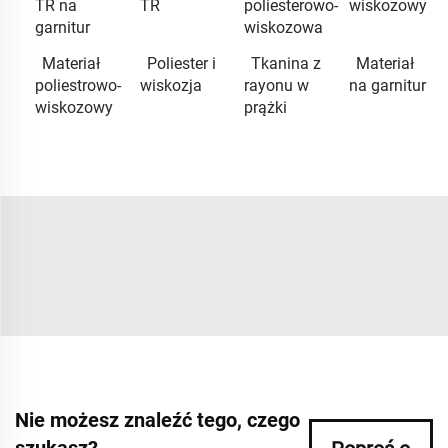
TR na
TR
poliesterowo-
wiskozowy
garnitur
wiskozowa
Materiał
Poliester i
Tkanina z
Materiał
poliestrowo-
wiskozja
rayonu w
na garnitur
wiskozowy
prążki
Nie możesz znaleźć tego, czego
szukasz?