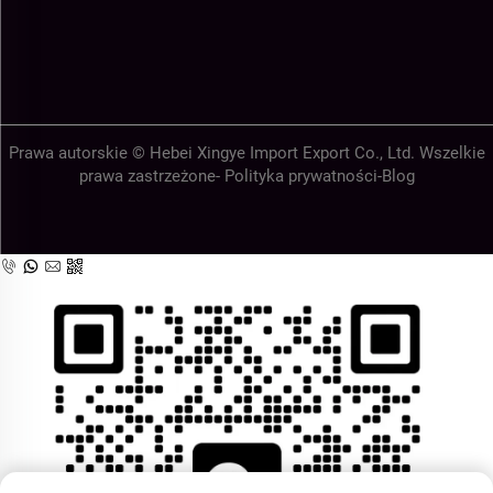
Prawa autorskie © Hebei Xingye Import Export Co., Ltd. Wszelkie
prawa zastrzeżone-
Polityka prywatności
-
Blog