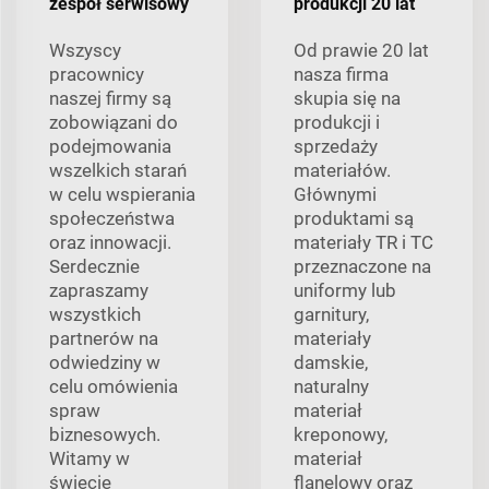
zespół serwisowy
produkcji 20 lat
Wszyscy
Od prawie 20 lat
pracownicy
nasza firma
naszej firmy są
skupia się na
zobowiązani do
produkcji i
podejmowania
sprzedaży
wszelkich starań
materiałów.
w celu wspierania
Głównymi
społeczeństwa
produktami są
oraz innowacji.
materiały TR i TC
Serdecznie
przeznaczone na
zapraszamy
uniformy lub
wszystkich
garnitury,
partnerów na
materiały
odwiedziny w
damskie,
celu omówienia
naturalny
spraw
materiał
biznesowych.
kreponowy,
Witamy w
materiał
świecie
flanelowy oraz