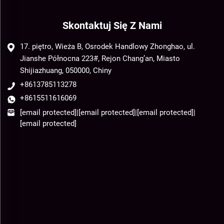
Skontaktuj Się Z Nami
17. piętro, Wieża B, Osrodek Handlowy Zhonghao, ul.
Jianshe Północna 223#, Rejon Chang’an, Miasto
Shijiazhuang, 050000, Chiny
+8613785113278
+8615511616069
[email protected]
|
[email protected]
|
[email protected]
|
[email protected]