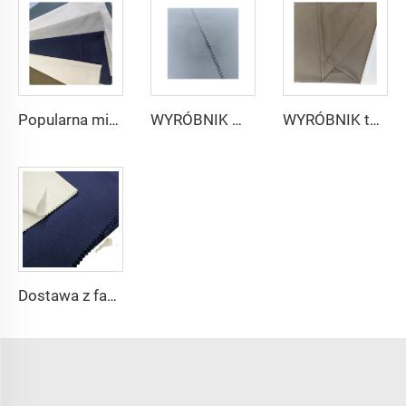
Popularna mikrofibrowa tkanina arabskiego thobe dla mężczyzn z wirującego poliestru tkanina toyobo koszula arabski thobe
WYRÓBNIK mikrofibrowej tkaniny dla mężczyzn z wirującego poliestru tkanina toyobo koszula arabski thobe
WYRÓBNIK tkaniny arabskiego thobe dla mężczyzn z wirującego poliestru tkanina toyobo koszula arabski thobe
Dostawa z fabryki 65% poliestru 35% bawełny na podszewkę dżinsów w kolorze jednolitym TC TWILL Farbowany materiał na kieszenie do odzieży roboczej