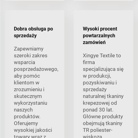
Dobra obsługa po
Wysoki procent
sprzedaży
powtarzalnych
zamówień
Zapewniamy
szeroki zakres
Xingye Textile to
wsparcia
firma
posprzedażowego,
specjalizująca się
aby pomóc
w produkcji,
klientom w
pozyskiwaniu i
zrozumieniu i
sprzedaży
skutecznym
naturalnej tkaniny
wykorzystaniu
krepezowej od
naszych
ponad 30 lat.
produktów.
Główne produkty
Oferujemy
obejmują tkaniny
wysokiej jakości
TR poliester-
towary wraz z
wiskoza