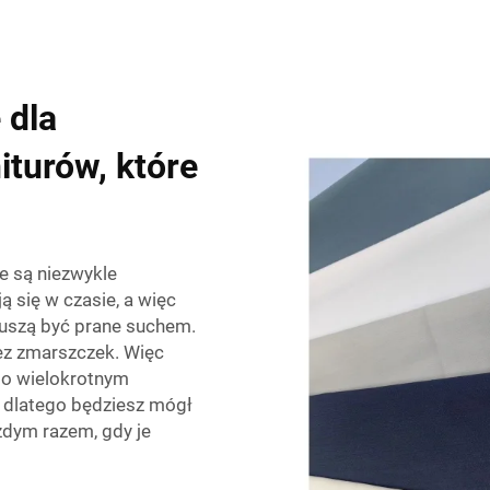
 dla
iturów, które
e są niezwykle
ą się w czasie, a więc
uszą być prane suchem.
ez zmarszczek. Więc
 po wielokrotnym
, dlatego będziesz mógł
żdym razem, gdy je