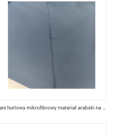
Tani hurtowy mikrofibrowy materiał arabski na thobe dla mężczyzn z poliestru Toyobo koszula arabska