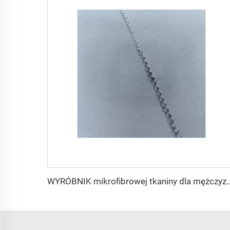
WYRÓBNIK mikrofibrowej tkaniny dla mężczyzn z wirującego poliestr