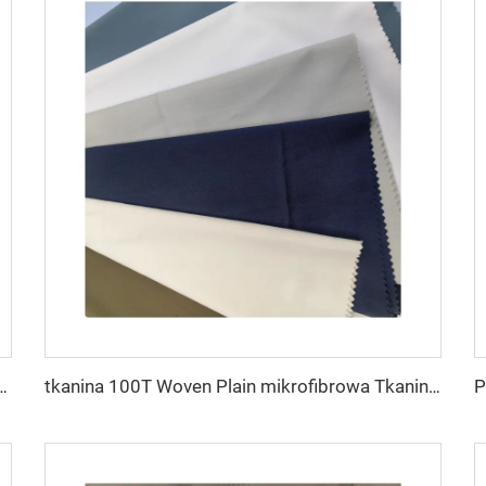
a thobe dla koszuli i spodni z poliestru Toyobo mikrofibrowa
tkanina 100T Woven Plain mikrofibrowa Tkanina Poliestrowa Toyobo Tkanina Arabska Thobe