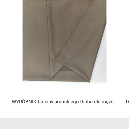
u tkanina toyobo koszula arabski thobe
WYRÓBNIK tkaniny arabskiego thobe dla mężczyzn z wirującego poliestru tkanina toyobo koszula arabski thobe