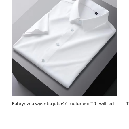
a wysoka jakość materiału TR twill dla męskich szat ze Środkowego Wschodu, lekka waga
Fabryczna wysoka jakość materiału TR twill jednolitego dla męskich szat ze Środkowego Wschodu, lekka waga