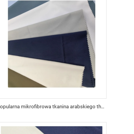
Popularna mikrofibrowa tkanina arabskiego thobe dla mężczyzn z wirującego poliestru tkanina toyobo koszula arabski thobe