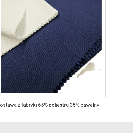
Dostawa z fabryki 65% poliestru 35% bawełny na podszewkę dżinsów w kolorze jednolitym TC TWILL Farbowany materiał na kieszenie do odzieży roboczej