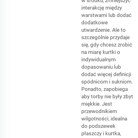
w środku, zmniejszyć
interakcję między
warstwami lub dodać
dodatkowe
utwardzenie. Ale to
szczególnie przydaje
się, gdy chcesz zrobić
na miarę kurtki o
indywidualnym
dopasowaniu lub
dodać więcej definicji
spódnicom i sukniom.
Ponadto, zapobiega
aby torby nie były zbyt
miękkie. Jest
przewodnikiem
wilgotności, idealna
do podszewek
płaszczy i kurtka,