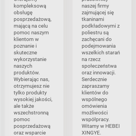
kompleksową
naszej firmy
obsługę
zajmującej się
posprzedażową,
tkaninami
mającą na celu
podkładowymi z
pomoc naszym
poliestru są
klientom w
zachęcani do
poznanie i
podejmowania
skuteczne
wszelkich starań
wykorzystanie
na rzecz
naszych
społeczeństwa
produktów.
oraz innowacji.
Wybierając nas,
Serdecznie
otrzymujesz nie
zapraszamy
tylko produkty
klientów do
wysokiej jakości,
wspólnego
ale także
omówienia
wszechstronną
możliwości
pomoc
współpracy.
posprzedażową
Witamy w HEBEI
oraz wsparcie
XINGYE.