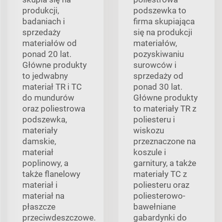
produkcji,
podszewka to
badaniach i
firma skupiająca
sprzedaży
się na produkcji
materiałów od
materiałów,
ponad 20 lat.
pozyskiwaniu
Główne produkty
surowców i
to jedwabny
sprzedaży od
materiał TR i TC
ponad 30 lat.
do mundurów
Główne produkty
oraz poliestrowa
to materiały TR z
podszewka,
poliesteru i
materiały
wiskozu
damskie,
przeznaczone na
materiał
koszule i
poplinowy, a
garnitury, a także
także flanelowy
materiały TC z
materiał i
poliesteru oraz
materiał na
poliesterowo-
płaszcze
bawełniane
przeciwdeszczowe.
gabardynki do