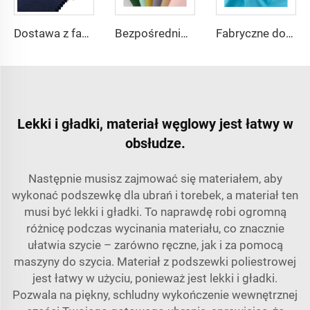
Dostawa z fabryki 65% poliestru 35% bawełny na podszewkę dżinsów w kolorze jednolitym TC TWILL Farbowany materiał na kieszenie do odzieży roboczej
Bezpośrednio z fabryki Poliester Gabardyna Tkanina/Twill Gabardyna Dla uniformów roboczych
Fabryczne dostawy tkaniny poliestrowej 80% Bawełnianej 20%, gęstość 110*76, masa 100g/m², skład poplin tc poplin
Lekki i gładki, materiał węglowy jest łatwy w
obsłudze.
Następnie musisz zajmować się materiałem, aby
wykonać podszewkę dla ubrań i torebek, a materiał ten
musi być lekki i gładki. To naprawdę robi ogromną
różnicę podczas wycinania materiału, co znacznie
ułatwia szycie – zarówno ręczne, jak i za pomocą
maszyny do szycia. Materiał z podszewki poliestrowej
jest łatwy w użyciu, ponieważ jest lekki i gładki.
Pozwala na piękny, schludny wykończenie wewnętrznej