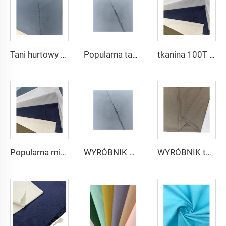
Tani hurtowy mikrofibrowy materiał arabski na thobe dla mężczyzn z poliestru Toyobo koszula arabska
Popularna tania tkanina arabska na thobe dla koszuli i spodni z poliestru Toyobo mikrofibrowa
tkanina 100T Woven Plain mikrofibrowa Tkanina Poliestrowa Toyobo Tkanina Arabska Thobe
Popularna mikrofibrowa tkanina arabskiego thobe dla mężczyzn z wirującego poliestru tkanina toyobo koszula arabski thobe
WYRÓBNIK mikrofibrowej tkaniny dla mężczyzn z wirującego poliestru tkanina toyobo koszula arabski thobe
WYRÓBNIK tkaniny arabskiego thobe dla mężczyzn z wirującego poliestru tkanina toyobo koszula arabski thobe