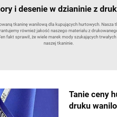
ry i desenie w dzianinie z dr
kowaną tkaninę wanilową dla kupujących hurtowych. Nasza tk
antujemy również jakość naszego materiału z drukowaneg
). Ten fakt sprawił, że wiele marek mody szukających trwałyc
naszej tkaninie.
Tanie ceny h
druku wanil