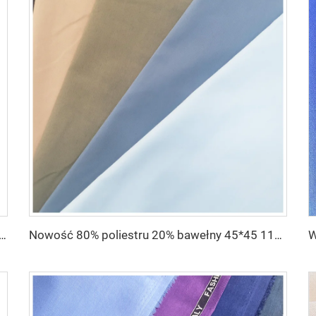
ven Plain mikrofibrowa Tkanina Poliestrowa Toyobo Tkanina Arabska Thobe
Nowość 80% poliestru 20% bawełny 45*45 110*76 Plain TC barwiony materiał poplinowy na wewnętrzne kieszenie i podszewkę