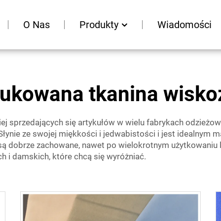
O Nas
Produkty
Wiadomości
ukowana tkanina wisk
j sprzedających się artykułów w wielu fabrykach odzieżowyc
łynie ze swojej miękkości i jedwabistości i jest idealnym 
są dobrze zachowane, nawet po wielokrotnym użytkowaniu l
 i damskich, które chcą się wyróżniać.