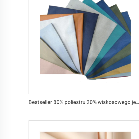
Bestseller 80% poliestru 20% wiskosowego jedwabiu TR tkanina na męskie g