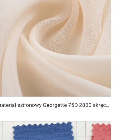
materiał szifonowy Georgette 75D 2800 skręceń 100% poliesterowy materiał szifonowy Perłowy do sukni