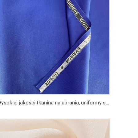
Wysokiej jakości tkanina na ubrania, uniformy szkolne, tkanina w prążki tańsza