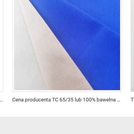
teriału poliestrowego SPH Barbara Silk jednobarwnie barwiony modny materiał na abaję dla kobiet
Cena producenta TC 65/35 lub 100% bawełna biała koszula pielęgniarska/nurseska dla szpitali