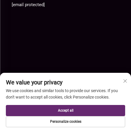
[email protected]
We value your privacy
We use cookies and similar tools to provide our services. If you
don't want to accept all cookies, click Personalize cookies.
Prawa autorskie © Hebei Xingye Import Export Co., Ltd. Wszelkie
Accept all
prawa zastrzeżone-
Polityka prywatności
-
Blog
Personalize cookies