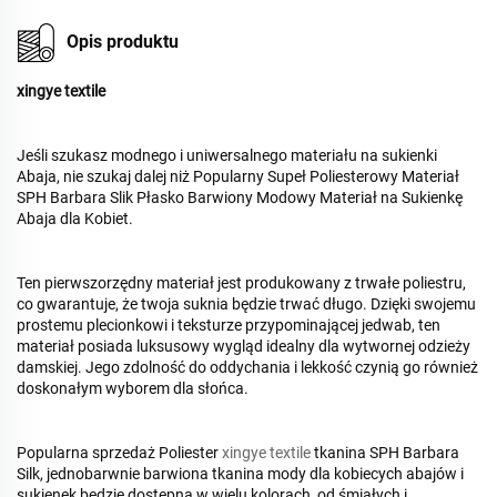
Opis produktu
xingye textile
Jeśli szukasz modnego i uniwersalnego materiału na sukienki
Abaja, nie szukaj dalej niż Popularny Supeł Poliesterowy Materiał
SPH Barbara Slik Płasko Barwiony Modowy Materiał na Sukienkę
Abaja dla Kobiet.
Ten pierwszorzędny materiał jest produkowany z trwałe poliestru,
co gwarantuje, że twoja suknia będzie trwać długo. Dzięki swojemu
prostemu plecionkowi i teksturze przypominającej jedwab, ten
materiał posiada luksusowy wygląd idealny dla wytwornej odzieży
damskiej. Jego zdolność do oddychania i lekkość czynią go również
doskonałym wyborem dla słońca.
Popularna sprzedaż Poliester
xingye textile
tkanina SPH Barbara
Silk, jednobarwnie barwiona tkanina mody dla kobiecych abajów i
sukienek będzie dostępna w wielu kolorach, od śmiałych i