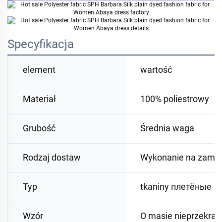
Specyfikacja
element
wartość
Materiał
100% poliestrowy
Grubość
Średnia waga
Rodzaj dostaw
Wykonanie na zamó
Typ
tkaniny плетёные
Wzór
O masie nieprzekrac