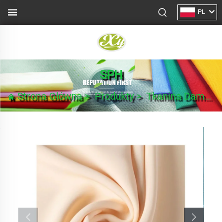
PL
SPH
Strona Główna
>
Produkty
>
Tkanina Damska