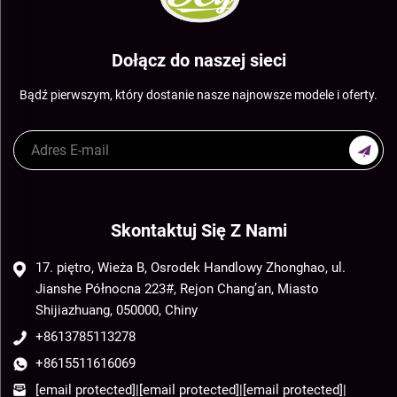
Dołącz do naszej sieci
Bądź pierwszym, który dostanie nasze najnowsze modele i oferty.
Skontaktuj Się Z Nami
17. piętro, Wieża B, Osrodek Handlowy Zhonghao, ul.
Jianshe Północna 223#, Rejon Chang’an, Miasto
Shijiazhuang, 050000, Chiny
+8613785113278
+8615511616069
[email protected]
|
[email protected]
|
[email protected]
|