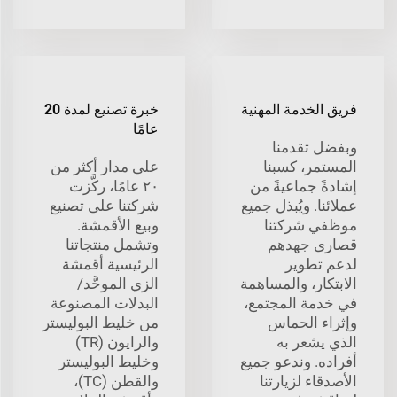
فريق الخدمة المهنية
خبرة تصنيع لمدة 20
عامًا
وبفضل تقدمنا
المستمر، كسبنا
على مدار أكثر من
إشادةً جماعيةً من
٢٠ عامًا، ركَّزت
عملائنا. ويُبذل جميع
شركتنا على تصنيع
موظفي شركتنا
وبيع الأقمشة.
قصارى جهدهم
وتشمل منتجاتنا
لدعم تطوير
الرئيسية أقمشة
الابتكار، والمساهمة
الزي الموحَّد/
في خدمة المجتمع،
البدلات المصنوعة
وإثراء الحماس
من خليط البوليستر
الذي يشعر به
والرايون (TR)
أفراده. وندعو جميع
وخليط البوليستر
الأصدقاء لزيارتنا
والقطن (TC)،