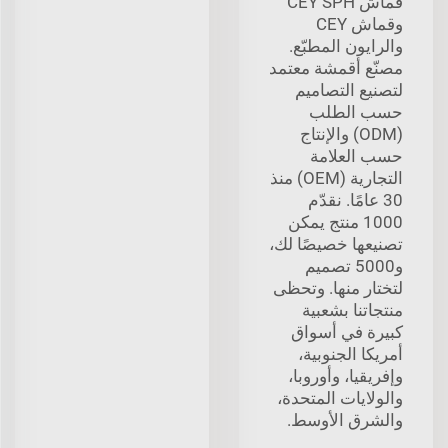
قماش CEY SPH
وقماش CEY
والرايون المطبّع.
مصنّع أقمشة معتمد
لتصنيع التصاميم
حسب الطلب
(ODM) والإنتاج
حسب العلامة
التجارية (OEM) منذ
30 عامًا. نقدّم
1000 منتج يمكن
تصنيعها خصيصًا لك،
و5000 تصميم
لتختار منها. وتحظى
منتجاتنا بشعبية
كبيرة في أسواق
أمريكا الجنوبية،
وإفريقيا، وأوروبا،
والولايات المتحدة،
والشرق الأوسط.