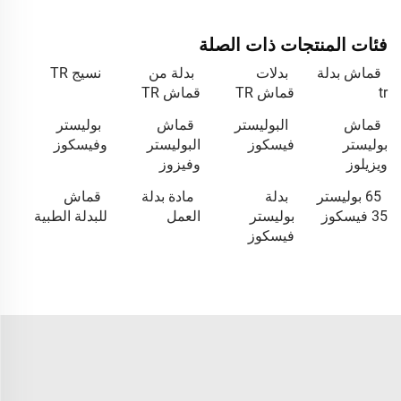
فئات المنتجات ذات الصلة
قماش بدلة
بدلات
بدلة من
نسيج TR
tr
قماش TR
قماش TR
قماش
البوليستر
قماش
بوليستر
بوليستر
فيسكوز
البوليستر
وفيسكوز
ويزيلوز
وفيزوز
65 بوليستر
بدلة
مادة بدلة
قماش
35 فيسكوز
بوليستر
العمل
للبدلة الطبية
فيسكوز