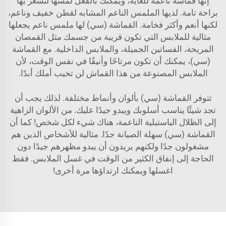
إنها قماشة ناعمة للغاية، ويمكنك بالفعل لمسها لتشعر بها
براحة تامة. لديها الملمس الناعم المشابه لقطن خفيف وناعم،
لكنها أنعم وأكثر فخامة. القماشة (سي) لها ملمس ناعم يجعلها
مثالية للملابس التي تكون قريبة من جسمك مثل القمصان
المريحة، الفساتين الجميلة، والملابس الداخلية. مع القماشة
(سي)، يمكنك أن تكون مرتاحًا وأنيقًا في نفس الوقت، لأن
الملابس المصنوعة من هذا القماش لن تخيب أملك أبدًا.
تتوفر القماشة (سي) بألوان وأنماط مختلفة. لذلك يجب أن
تجد شيئًا يناسب أسلوبك ويبدو جيدًا عليك. من الألوان الزاهية
إلى الظلال الباستيلية الناعمة، هناك شيء لكل شخص! كما أن
القماشة (سي) سهلة الصيانة جدًا. مثالية للأشخاص الذين هم
مشغولون جدًا ولكنهم يريدون أن يبدو مظهرهم جيدًا دون
الحاجة إلى إنفاق الكثير من الوقت في غسل الملابس. فقط
اغسلها ويمكنك ارتداؤها مرة أخرى!