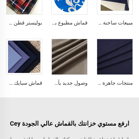
مبيعات ساخنة قماش الثوب العربي للألياف الدقيقة للرجال قماش بوليستر مجوف قماش toyobo قميص ثوب عربي
قماش مطبوع بالصبغة مصنوع من بوليستر 100٪ CEY، وزنه 165 جرام لكل متر مربع، مع زخرفة أزهار CEY
بوليستر قطن CVC طبع تصاميم متعددة جودة عالية قماش فلين منسوج
منتجات جاهزة 64% بوليستر، 34% فسكوز، 2% إلستين نسيج TR
وصول جديد بأعلى جودة متعدد الألوان قماش نسيجي TR إسباندي بوبلين صلب لتوفير الزي المدرسي والبدلات الرسمية
قماش سبايك عالي الجودة البوليستر 100% نسيج منسوج لفساتين النساء الحجابية
ارفع مستوي خزانتك بالقماش عالي الجودة Cey