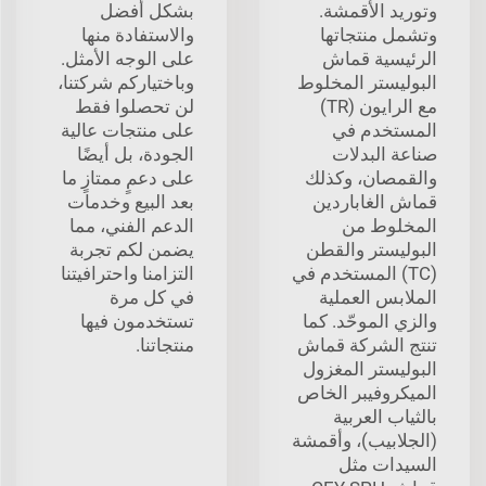
وتوريد الأقمشة.
بشكل أفضل
وتشمل منتجاتها
والاستفادة منها
الرئيسية قماش
على الوجه الأمثل.
البوليستر المخلوط
وباختياركم شركتنا،
مع الرايون (TR)
لن تحصلوا فقط
المستخدم في
على منتجات عالية
صناعة البدلات
الجودة، بل أيضًا
والقمصان، وكذلك
على دعمٍ ممتازٍ ما
قماش الغاباردين
بعد البيع وخدمات
المخلوط من
الدعم الفني، مما
البوليستر والقطن
يضمن لكم تجربة
(TC) المستخدم في
التزامنا واحترافيتنا
الملابس العملية
في كل مرة
والزي الموحّد. كما
تستخدمون فيها
تنتج الشركة قماش
منتجاتنا.
البوليستر المغزول
الميكروفيبر الخاص
بالثياب العربية
(الجلابيب)، وأقمشة
السيدات مثل