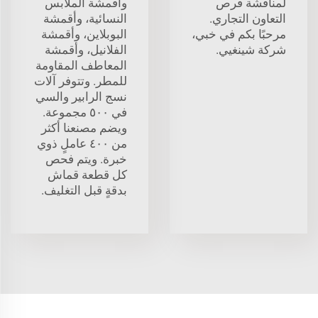
لمناقشة فرص
وأقمشة الملابس
التعاون التجاري.
النسائية، وأقمشة
مرحبًا بكم في خبي،
البوبلاين، وأقمشة
شركة شينغيي.
الفلانيل، وأقمشة
المعاطف المقاومة
للمطر. وتتوفر آلات
نسج الرابير والسي
في ٥٠٠ مجموعة.
ويضم مصنعنا أكثر
من ٤٠٠ عاملٍ ذوي
خبرة. ويتم فحص
كل قطعة قماش
بدقةٍ قبل التغليف.