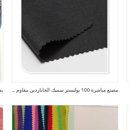
مصنع مباشرة 100 بوليستر سميك الجاباردين مقاوم للماء قماش مخصص للملابس العملية