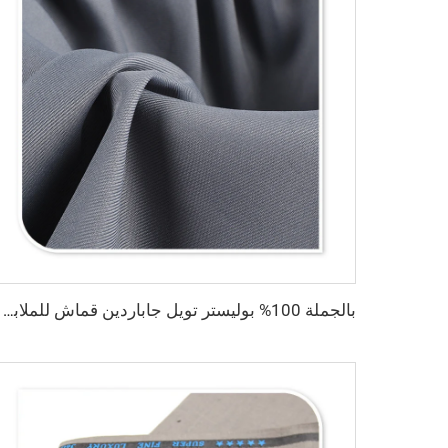
بالجملة 100% بوليستر تويل جاباردين قماش للملابس العملية