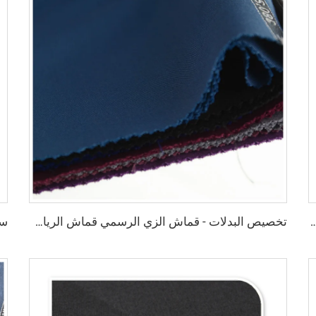
ن بوليستر / غاباردين تويل لملابس العمل والزي الرسمي والملابس الطبية
تخصيص البدلات - قماش الزي الرسمي قماش الرياحي البناطيل البدلة قماش بوليستر قماش الجاباردين للبدلات الرجالية