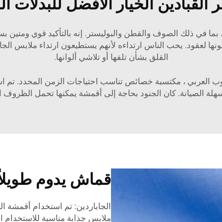
بر القبادين الخيار الأفضل للبدلات
ما في ذلك الصوف والقطن والبوليستر. إنه بالتأكيد قوي ومتين بس
ها لعقود. يحب الناس ارتداءه لأنهم يستطيعون ارتداء ملابس الجاب
القلق بشأن تلفها أو تلاشي ألوانها.
ب العربي
، مكتسبة خصائص تناسب احتياجات الزمن المحدد. تم اس
 الصيانة. كان الجنود بحاجة إلى أقمشة يمكنها تحمل الظروف ال
قماش يدوم طويلاً
الجاباردين: تم استخدام أقمشة ال
ملابس جذابة مناسبة للاستخدام ال