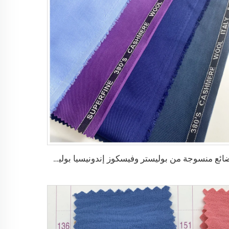
بضائع منسوجة من بوليستر وفيسكوز إندونيسيا بوليستر وفيسكوز