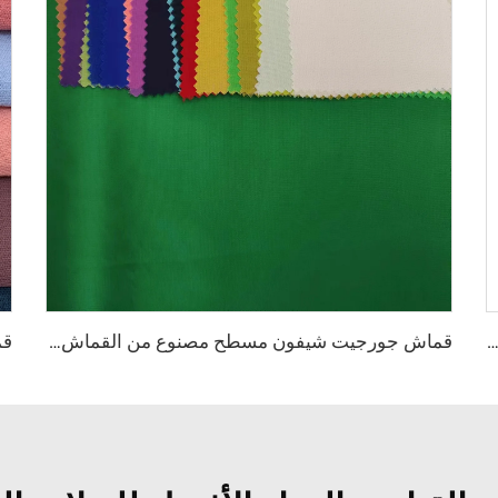
نع القماش tr80/20 80 بوليستر و20 رايون مناسب للرجال
قماش جورجيت شيفون مسطح مصنوع من القماش المنسوج للفساتين