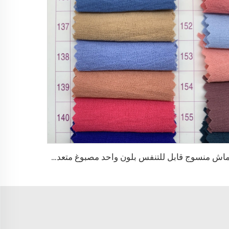
قماش منسوج قابل للتنفس بلون واحد مصبوغ متعدد الألوان 100٪ بوليستر CEY