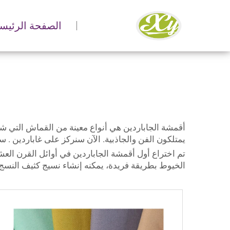
الصفحة الرئيسي
أقمشة الجاباردين هي أنواع معينة من القماش التي شا
يمتلكون الفن والجاذبية. الآن سنركز على
غاباردين
. س
تم اختراع أول أقمشة الجاباردين في أوائل القرن ال
الخيوط بطريقة فريدة، يمكنه إنشاء نسيج كثيف النسج ول