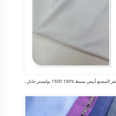
سعر المصنع أبيض بسيط 150D 100% بوليستر جاباردين مينيمات قماش الملابس العملية قماش معطف طبي