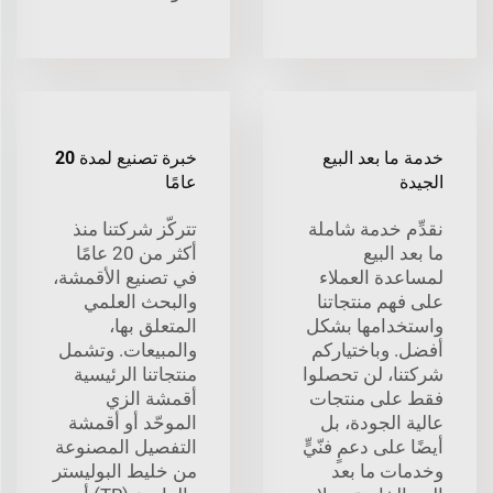
خدمة ما بعد البيع
خبرة تصنيع لمدة 20
الجيدة
عامًا
نقدِّم خدمة شاملة
تتركّز شركتنا منذ
ما بعد البيع
أكثر من 20 عامًا
لمساعدة العملاء
في تصنيع الأقمشة،
على فهم منتجاتنا
والبحث العلمي
واستخدامها بشكل
المتعلق بها،
أفضل. وباختياركم
والمبيعات. وتشمل
شركتنا، لن تحصلوا
منتجاتنا الرئيسية
فقط على منتجات
أقمشة الزي
عالية الجودة، بل
الموحّد أو أقمشة
أيضًا على دعمٍ فنّيٍّ
التفصيل المصنوعة
وخدمات ما بعد
من خليط البوليستر