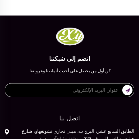
انضم إلى شبكتنا
كن أول من يحصل على أحدث أنماطنا وعروضنا.
اتصل بنا
الطابق السابع عشر، البرج ب، مبنى تجاري تشونغهاو، شارع
جيانشيه الشمالي رقم 223، منطقة تشانغآن، مدينة