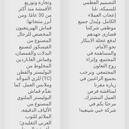
التصميم العظمي
وتجارة وتوزيع
للسمكة، نلنا
الأقمشة منذ أكثر
إعجاب العملاء
من 30 عامًا. ومن
الكامل. ويُبذل جميع
أبرز منتجاتها:
موظفي شركتنا
قماش الهيرينغبون
قصارى جهدهم
المخصص للرجال
لدفع عجلة الابتكار
المصنوع من
نحو الأمام،
الفيسكوز لتصنيع
والمساهمة في
البدلات والقمصان،
المجتمع، وإثراء
وقماش الغاباردين
روح التعاون
المخلوط من
المجتمعي. ونرحب
البوليستر والقطن
بجميع الراغبين في
(TC) للزي الموحَّد
زيارة مقرنا
وملابس العمل. كما
لمناقشة فرص
تقدِّم قماش
العمل المشترك.
البوليستر الملتوي
مرحبًا بكم في
المصنوع من
شركة خبي شينغيه!
الألياف الدقيقة،
الملائم للثوب
العربي التقليدي؛
وأقمشة السيدات