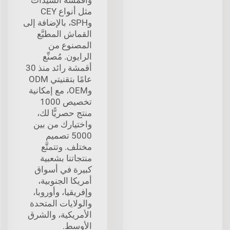
مثل أنواع CEY
وSPH، بالإضافة إلى
القماش المطبَّع
المصنوع من
الرايون. مُصنِّع
أقمشة رائد منذ 30
عامًا بتقنيتي ODM
وOEM، مع إمكانية
تخصيص 1000
منتج حصريًّا لك،
واختيارك من بين
5000 تصميم
مختلف. وتتمتَّع
منتجاتنا بشعبية
كبيرة في أسواق
أمريكا الجنوبية،
وإفريقيا، وأوروبا،
والولايات المتحدة
الأمريكية، والشرق
الأوسط.