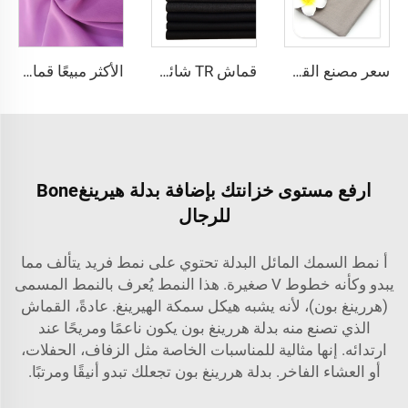
سعر مصنع القماش tr80/20 80 بوليستر و20 رايون مناسب للرجال
قماش TR شائع للتنورة الرجالية، قماش TR عالي الجودة للتصدير بالجملة من الصين بألوان جميلة ومتوفر من المصنع
الأكثر مبيعًا قماش بوليستر شيفون خالص للفساتين والعبايات
ارفع مستوى خزانتك بإضافة بدلة هيرينغBone
للرجال
أ
نمط السمك المائل
البدلة تحتوي على نمط فريد يتألف مما
يبدو وكأنه خطوط V صغيرة. هذا النمط يُعرف بالنمط المسمى
(هررينغ بون)، لأنه يشبه هيكل سمكة الهيرينغ. عادةً، القماش
الذي تصنع منه بدلة هررينغ بون يكون ناعمًا ومريحًا عند
ارتدائه. إنها مثالية للمناسبات الخاصة مثل الزفاف، الحفلات،
أو العشاء الفاخر. بدلة هررينغ بون تجعلك تبدو أنيقًا ومرتبًا.