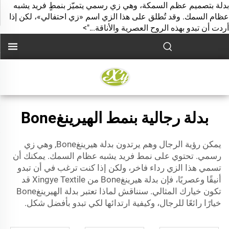
بدلة بتصميم عظم السمكة، وهي زي رسمي يتميّز بنمطٍ فريد يشبه
عظام السمك. وقد تُطلق على هذا الزي اسم «زي احتفالي»، لكن إذا
أردت أن تبدو بهذه الروح العصرية والأناقة...">
بدلة رجالية بنمط الهيرينغBone
يمكن رؤية الرجال وهم يرتدون
بدلة هيرينغBone,
وهي زي
رسمي. تحتوي على نمط فريد يشبه عظام السمك. يمكنك أن
تسمي هذا الزي رداء فاخر، ولكن إذا كنت ترغب في أن تبدو
أنيقًا وعصريًا، فإن بدلة هيرينغBone من Xingye Textile قد
تكون خيارك المثالي. سنناقش لماذا تعتبر بدلة الهيرينغBone
خيارًا رائعًا للرجال، وكيفية ارتدائها لكي تبدو بأفضل شكل.