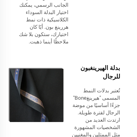
الجانب الرسمي، يمكنك
اختيار البدلة السوداء
الكلاسيكية ذات نمط
هررينغ بون. أيًا كان
اختيارك، ستكون بلا شك
ملاحظًا أينما ذهبت.
بدلة الهيرينغبون
للرجال
تُعتبر بدلات النمط
المسمى "هيرينغBone"
جزءًا أساسيًا من موضة
الرجال لفترة طويلة.
ارتدت العديد من
الشخصيات المشهورة
مثل الممثلين والمغنيين