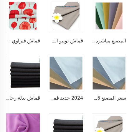
المصنع مباشرة قماش غاباردين بوليستر / غاباردين تويل لملابس العمل والزي الرسمي والملابس الطبية
قماش تويبو المخصص من البوليستر والفيزاوس مع تمدد مناسب للجلابيات والقمصان وتنانير الأولاد بنمط أحادي للأولاد والرجال
قماش فيزاوي مطبوع بنقوش زهرية صباغة عادية للقمصان والفساتين مصنوع من البوليستر بنسبة 100%
سعر المصنع TC 65/35 قماش تويست للبنطلونات 65 بوليستر و35 قطن خليط، قماش ملابس رجالية وملابس تمريض وملابس عمل
2024 جديد قماش بوبلين أبيض TC 110*76 65 بوليستر 35 قطن للبطانة
قماش بذلة رجالية من صوف الكشمير التويد مع حدود إنجليزية