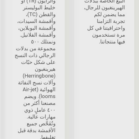
البيع الخاصة ببدلات
والرايون (TR) أو
الهيرينغبون للرجال،
خليط البوليستر
مما يضمن لكم
والقطن (TC)،
تجربة التزامنا
وأقمشة السيدات،
واحترافيتنا في كل
وأقمشة البوبلاين،
مرة تستخدمون
وأقمشة الفلانيل.
فيها منتجاتنا.
ونمتلك ٥٠٠
مجموعة من بدلات
الرجالي ذات النسج
على شكل حبّات
هيرينغبون
(Herringbone)
وآلات نسج النفاثة
الهوائية (Air-jet
looms). ويضم
مصنعنا أكثر من
٤٠٠ عاملٍ ذوي
مهارات عالية.
وتُفَحَّص جميع
الأقمشة بدقة قبل
تغليفها.