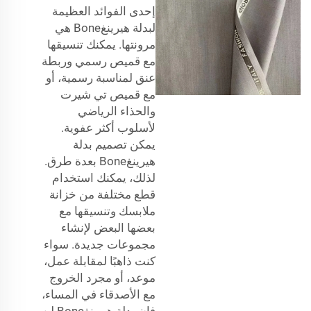
إحدى الفوائد العظيمة
لبدلة هيرينغBone هي
مرونتها. يمكنك تنسيقها
مع قميص رسمي وربطة
عنق لمناسبة رسمية، أو
مع قميص تي شيرت
والحذاء الرياضي
لأسلوب أكثر عفوية.
يمكن تصميم بدلة
هيرينغBone بعدة طرق.
لذلك، يمكنك استخدام
قطع مختلفة من خزانة
ملابسك وتنسيقها مع
بعضها البعض لإنشاء
مجموعات جديدة. سواء
كنت ذاهبًا لمقابلة عمل،
موعد، أو مجرد الخروج
مع الأصدقاء في المساء،
فإن بدلة هيرينغBone لن