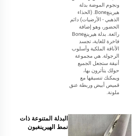
ونجوم الموضة بدلة
هيرينغBone. (الحذاء
الذهبي - الأرضيات) دائم
الحضور، وهو إضافة
رائعة. بدلة هيرينغBone
فاخرة للغاية، تجسد
الأناقة الملكية وأسلوب
الرجولة. هي مجموعة
أنيقة ستجعل الجميع
حولك يتأثرون بها،
ويمكنك تنسيقها مع
قميص أبيض وربطة عنق
ملونة.
البدلة المتنوعة ذات
نمط الهيرينغبون