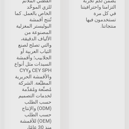
يضمن لكم تجربة
القطني الملائم
التزامنا واحترافيتنا
للزي الموحَّد
في كل مرة
الخاص بالعمل. كما
تستخدمون فيها
تُنتج أقمشة
منتجاتنا.
البوليستر المغزلية
المصنوعة من
الألياف الدقيقة،
والتي تصلح لصنع
الثياب العربية أو
الجلابيب؛ وأقمشة
السيدات مثل أنواع
CEY SPH وCYY
والأقمشة الحريرية
المطبَّعة. الشركة
مُصنِّعة ومُقدِّمة
لخدمات التصميم
حسب الطلب
(ODM) والإنتاج
حسب الطلب
(OEM) للأقمشة
منذ 30 عامًا،