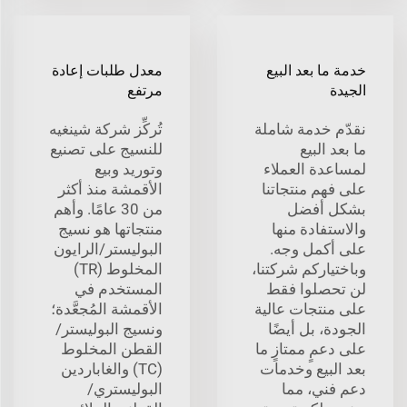
خدمة ما بعد البيع
معدل طلبات إعادة
الجيدة
مرتفع
نقدّم خدمة شاملة
تُركِّز شركة شينغيه
ما بعد البيع
للنسيج على تصنيع
لمساعدة العملاء
وتوريد وبيع
على فهم منتجاتنا
الأقمشة منذ أكثر
بشكل أفضل
من 30 عامًا. وأهم
والاستفادة منها
منتجاتها هو نسيج
على أكمل وجه.
البوليستر/الرايون
وباختياركم شركتنا،
المخلوط (TR)
لن تحصلوا فقط
المستخدم في
على منتجات عالية
الأقمشة المُجعَّدة؛
الجودة، بل أيضًا
ونسيج البوليستر/
على دعمٍ ممتازٍ ما
القطن المخلوط
بعد البيع وخدمات
(TC) والغاباردين
دعم فني، مما
البوليستري/