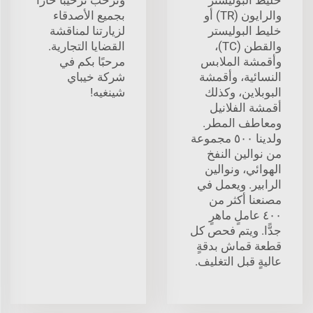
والرايون (TR) أو
بجميع الأصدقاء
خليط البوليستر
لزيارتنا لمناقشة
والقطن (TC)،
القضايا التجارية.
وأقمشة الملابس
مرحبًا بكم في
النسائية، وأقمشة
شركة خيباي
البوبلاين، وكذلك
شينغيه!
أقمشة الفلانيل
ومعاطف المطر.
ولدينا ٥٠٠ مجموعة
من نوالين النفخ
الهوائي، ونوالين
الرابير. ويعمل في
مصنعنا أكثر من
٤٠٠ عاملٍ ماهرٍ
جدًّا. ويتم فحص كل
قطعة قماش بدقةٍ
عاليةٍ قبل التغليف.