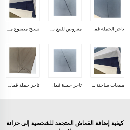
تاجر الجملة قماش ثوب عربي رخيص الميكرو فايبر للرجال، قماش بوليستر مشغول، تويبو قماش قميص ثوب عربي
معروض للبيع بسعر منخفض قماش ثوب عربي لثوب أربعة قطع قميص وسروال، قماش بوليستر تويبو ميكرو فايبر
نسيج مصنوع من الألياف الدقيقة البلاستيكية Toyobo بقياس 100T نسيج عادي
مبيعات ساخنة قماش الثوب العربي للألياف الدقيقة للرجال قماش بوليستر مجوف قماش toyobo قميص ثوب عربي
تاجر جملة قماش الألياف الدقيقة للرجال قماش بوليستر مجوف قماش toyobo قميص ثوب عربي
تاجر جملة قماش الثوب العربي للرجال قماش بوليستر مجوف قماش toyobo قميص ثوب عربي
كيفية إضافة القماش المتجعد للشخصية إلى خزانة