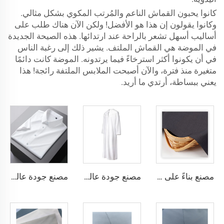
كانوا يحبون القماش الناعم والمُرتب المكوي بشكل مثالي.
وكانوا يقولون إن هذا هو الأفضل! ولكن الآن هناك طلب على
أساليب أسهل تشعر بالراحة عند ارتدائها. هذه الصيحة الجديدة
في الموضة هي القماش الملتف. يشير ذلك إلى رغبة الناس
في أن يكونوا أكثر استرخاءً فيما يرتدونه. الموضة كانت دائمًا
متغيرة منذ فترة، والآن أصبحت الملابس الملتفة رائجة! هذا
يعني ببساطة، أرتدي ما أريد.
مصنع بناءً على الطلب، قماش TR خفيف الوزن يشعر بالراحة في الشرق الأوسط بألوان مختلفة، قماش تويل ملون القمصان والروب
مصنع جودة عالية قماش تويل TR، مجموعة روب رجالية الشرق الأوسط، قماش قميص خفيف الوزن
مصنع جودة عالية قماش تويل TR ملون، مجموعة روب رجالية الشرق الأوسط، قماش قميص خفيف الوزن