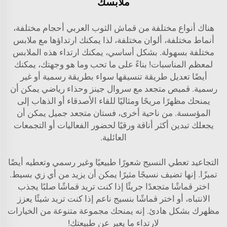
ملابسك
هناك أنواع مختلفة من
قماش الثوب العربي
أحجام مختلفة،
أنماط مختلفة، ألوان مختلفة، لذا يمكنك ارتداؤها مع ملابس
مختلفة بسهولة. بشكل أساسي، يمكنك ارتداء هذه الملابس
لمعظم المناسبات! بناءً على ما تحب وما هو وجهتك، يمكنك
أيضًا تعديل طريقة تنسيقها سواء بطريقة رسمية أو غير
رسمية. قميص متجعد مع سروال جينز وحذاء رياضي يمكن أن
يمنحك مظهرًا مريحًا ومثاليًا للقاء الأصدقاء أو الذهاب إلى
المؤسسة. من ناحية أخرى، فستان متجعد جميل يمكن أن
يجعلك تبدين أكثر أناقة ورقيًا لحضور الفعاليات أو التجمعات
العائلية.
التجاعيد تعطي النسيج شعورًا طبيعيًا وغير رسمي وتعطيه أيضًا
تميزًا. إنها تضيف نسيجًا مثيرًا يمكن أن يزيد من أي زي بسيط.
اختر قماشًا متجعدًا جريئًا إذا كنت تريد قماشًا صلبًا يجذب
الانتباه، أو اختر قماشًا بنسيج ناعم إذا كنت تريد شيئًا يعزز
مظهرك بشكل هادئ. إنه يمنحك مجموعة متنوعة من الخيارات
لارتداء ما يعبر عن طبيعتك!