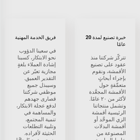
خبرة تصنيع لمدة 20
فريق الخدمة المهنية
عامًا
في سعينا الدؤوب
تتركّز شركتنا منذ
نحو الابتكار، كسبنا
عقود على تصنيع
إشادة العملاء بلغةٍ
الأقمشة، ونقوم
مجازية تعبّر عن
بإجراء أبحاثٍ
التقدير العميق.
متعمِّقةٍ حول
وسيبذل جميع
الأقمشة المجعَّدة
موظفي شركتنا
لأكثر من ٢٠ عامًا.
قصارى جهدهم
وتشمل منتجاتنا
لدفع عجلة الابتكار،
الرئيسية أقمشة
والمساهمة في
الزي الموحَّد أو
تنمية المجتمع،
أقمشة البدلات
وتلبية التطلعات
المصنوعة من
الحثيثة لأفراده.
خليط البوليستر
ونرحب ترحيبًا حارًّا