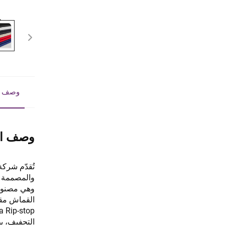
وصف ا
وصف ال
والمصممة ل
التجفيف، ي