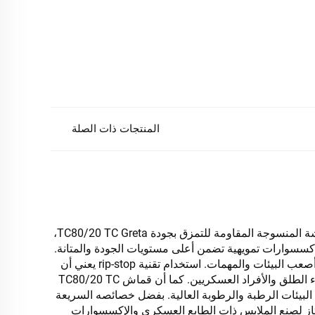
المنتجات ذات الصلة
تُقدّم شركة Xingye Textile بفخر منتجها الخاص الذي يُعد الأحدث في مجال الأقمشة المنسوجة المقاومة للتمزق بجودة TC80/20 TC Greta،
أكسسوارات تمويهية تضمن أعلى مستويات الجودة والمتانة.
وهي مصنوعة من مزيج فريد من البوليستر والقطن، مما يجعلها قادرة على تحمل أصعب البيئات والمهمات. استخدام تقنية rip-stop يعني أن
القماش مقاوم جدًا للتمزق والتآكل، مما يجعله الخيار المثالي لكل من عشاق الهواء الطلق والأفراد العسكريين. كما أن قماش TC80/20 TC
خدام في البيئات الرطبة والرطوبة العالية. بفضل خصائصه السريعة
متاز لصنع الملابس ذات الطابع العسكري والإكسسوارات