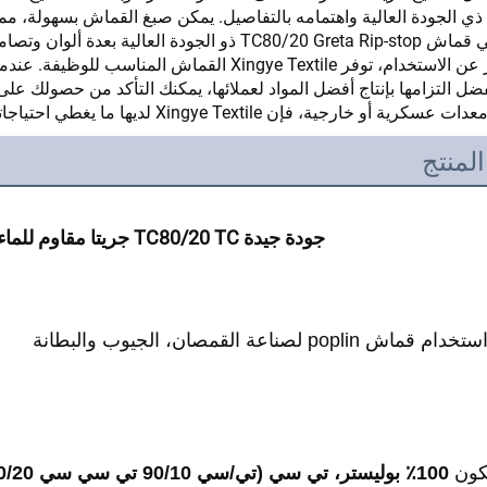
 ذي الجودة العالية واهتمامه بالتفاصيل. يمكن صبغ القماش بسهولة، مم
للتمويه. يأتي قماش TC80/20 Greta Rip-stop ذو الجود
فضل التزامها بإنتاج أفضل المواد لعملائها، يمكنك التأكد من حصولك عل
ية أو خارجية، فإن Xingye Textile لديها ما يغطي احتياجاتك.
لمنتج
جودة جيدة TC80/20 TC جريتا مقاوم للماء نسيج منسوج للتمويه 
كون 
100٪ بوليستر، تي سي (تي/سي 90/10 تي سي سي 80/20 تي سي 65/35)، سي في سي و100٪ قطن. 