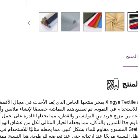
لمنتج
منتج
لاستخدام في التمويه. تم تصنيع هذه القماشة خصيصًا لإنشاء ملابس و
Greta Rip-stop المنسوج مقاوم للماء بشكل كبير، مما يجعله مثاليًا للاست
ظل النسيج مريحًا عند ارتدائه حتى عند تعرضه للرطوبة. هذا النسيج م