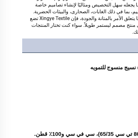
ا يجعله سهل التخصيص ومثاليًا لإنشاء تصاميم خاصة
ة العالية بعدة ألوان وتصاميم، بما في ذلك الغابات، الصحارى، والبيئات الحضرية.
بغض النظر عن الاستخدام، توفر Xingye Textile القماش المناسب للوظيفة. عندما يتعلق الأمر بالمتانة والجودة، فإن Xingye Textile تضع
ى منتج مصمم ليستمر طويلاً. سواء كنت تختار المنتجات