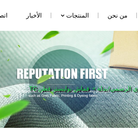
من نحن
المنتجات
الأخبار
اتص
ي الرسمي/بدلة
>
قماش بوليستر قطن TC