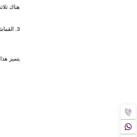
هناك ثلاث
3. القماش المنسوج بالنسج البسيط يُسمى قماش النسج البسيط. أي أن خيوط الحشو والخيوط الطولية تتداخل خيطًا 1/1. 
يتميز هذا