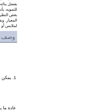
بفضل بنائه
المعيار. وب
لملابس أو معدات عسكر
وصف ا
1. يمكن استخدام قماش poplin لصناعة القمصان، الجيوب والبطانة 
عادة ما ي