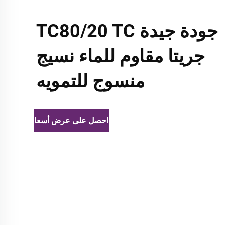
جودة جيدة TC80/20 TC
جريتا مقاوم للماء نسيج
منسوج للتمويه
احصل على عرض أسعار