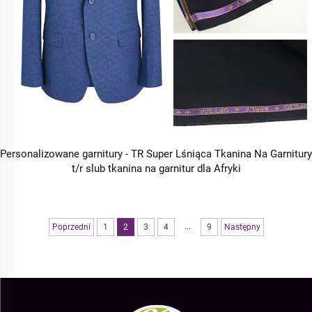
Personalizowane garnitury - TR Super Lśniąca Tkanina Na Garnitury
t/r slub tkanina na garnitur dla Afryki
...
Poprzedni
1
2
3
4
9
Następny