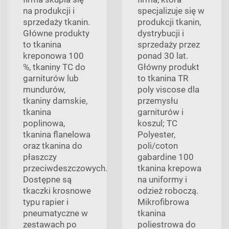
na produkcji i
specjalizuje się w
sprzedaży tkanin.
produkcji tkanin,
Główne produkty
dystrybucji i
to tkanina
sprzedaży przez
kreponowa 100
ponad 30 lat.
%, tkaniny TC do
Główny produkt
garniturów lub
to tkanina TR
mundurów,
poly viscose dla
tkaniny damskie,
przemysłu
tkanina
garniturów i
poplinowa,
koszul; TC
tkanina flanelowa
Polyester,
oraz tkanina do
poli/coton
płaszczy
gabardine 100
przeciwdeszczowych.
tkanina krepowa
Dostępne są
na uniformy i
tkaczki krosnowe
odzież roboczą.
typu rapier i
Mikrofibrowa
pneumatyczne w
tkanina
zestawach po
poliestrowa do