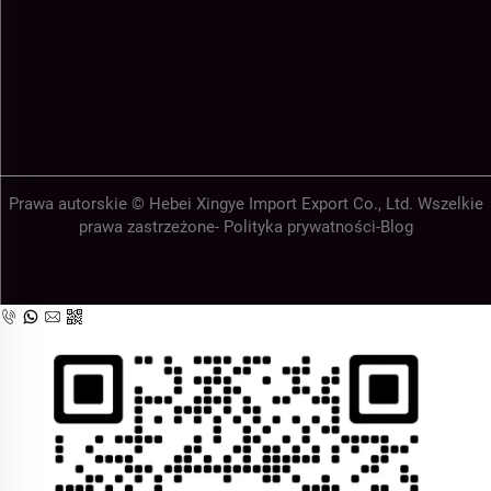
Prawa autorskie © Hebei Xingye Import Export Co., Ltd. Wszelkie
prawa zastrzeżone-
Polityka prywatności
-
Blog