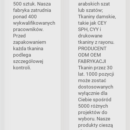
500 sztuk. Nasza
arabskich szat
fabryka zatrudnia
lub szatów;
ponad 400
Tkaniny damskie,
wykwalifikowanych
takie jak CEY
pracowników.
SPH, CYY i
Przed
drukowane
zapakowaniem
tkaniny z rayonu.
każda tkanina
PRODUCENT
podlega
ODM OEM
szczegółowej
FABRYKACJI
kontroli.
Tkanin przez 30
lat. 1000 pozycji
może zostać
dostosowanych
wyłącznie dla
Ciebie spośród
5000 różnych
projektów do
wyboru. Nasze
produkty cieszą