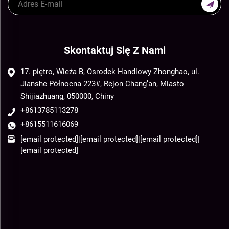
Skontaktuj Się Z Nami
17. piętro, Wieża B, Osrodek Handlowy Zhonghao, ul.
Jianshe Północna 223#, Rejon Chang’an, Miasto
Shijiazhuang, 050000, Chiny
+8613785113278
+8615511616069
[email protected]
|
[email protected]
|
[email protected]
|
[email protected]