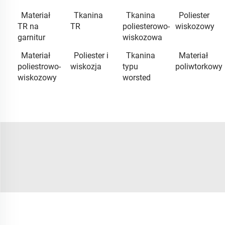
Materiał
Tkanina
Tkanina
Poliester
TR na
TR
poliesterowo-
wiskozowy
garnitur
wiskozowa
Materiał
Poliester i
Tkanina
Materiał
poliestrowo-
wiskozja
typu
poliwtorkowy
wiskozowy
worsted