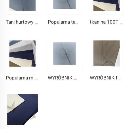
Tani hurtowy mikrofibrowy materiał arabski na thobe dla mężczyzn z poliestru Toyobo koszula arabska
Popularna tania tkanina arabska na thobe dla koszuli i spodni z poliestru Toyobo mikrofibrowa
tkanina 100T Woven Plain mikrofibrowa Tkanina Poliestrowa Toyobo Tkanina Arabska Thobe
Popularna mikrofibrowa tkanina arabskiego thobe dla mężczyzn z wirującego poliestru tkanina toyobo koszula arabski thobe
WYRÓBNIK mikrofibrowej tkaniny dla mężczyzn z wirującego poliestru tkanina toyobo koszula arabski thobe
WYRÓBNIK tkaniny arabskiego thobe dla mężczyzn z wirującego poliestru tkanina toyobo koszula arabski thobe