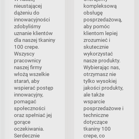
nieustającej
kompleksową
dążeniu do
obsługę
innowacyjności
posprzedażową,
zdobyliśmy
aby pomóc
uznanie klientów
klientom lepiej
dla naszej tkaniny
zrozumieć i
100 crepe.
skutecznie
Wszyscy
wykorzystać
pracownicy
nasze produkty.
naszej firmy
Wybierając nas,
włożą wszelkie
otrzymasz nie
starań, aby
tylko wysokiej
wspierać postęp
jakości produkty,
innowacyjny,
ale także
pomagać
wsparcie
społeczności
posprzedażowe i
oraz spełniać jej
techniczne
gorące
dotyczące
oczekiwania.
tkaniny 100
Serdecznie
crepe, co