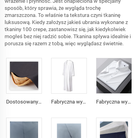
wrażenie i płynność. Jest onapleciona w specjalny
sposób, który sprawia, że wygląda trochę
zmarszczona. To właśnie ta tekstura czyni tkaninę
luksusową. Kiedy założysz jakieś ubrania wykonane z
tkaniny 100 crepe, zastanowisz się, jak kiedykolwiek
mogłeś bez niej radzić sobie. Tkanina spływa idealnie i
porusza się razem z tobą, więc wyglądasz świetnie.
Dostosowany materiał TR o lekkiej wadze, wygodny w użyciu dla mieszkańców Środkowego Wschodu w różnych kolorach, jednolity materiał twill na koszule i szaty
Fabryczna wysoka jakość materiału TR twill dla męskich szat ze Środkowego Wschodu, lekka waga
Fabryczna wysoka jakość materiału TR twill jednolitego dla męskich szat ze Środkowego Wschodu, lekka waga