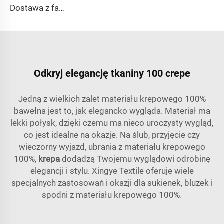
Dostawa z fabryki 65% poliestru 35% bawełny na podszewkę dżinsów w kolorze jednolitym TC TWILL Farbowany materiał na kieszenie do odzieży roboczej
Odkryj elegancję tkaniny 100 crepe
Jedną z wielkich zalet materiału krepowego 100%
bawełna jest to, jak elegancko wygląda. Materiał ma
lekki połysk, dzięki czemu ma nieco uroczysty wygląd,
co jest idealne na okazje. Na ślub, przyjęcie czy
wieczorny wyjazd, ubrania z materiału krepowego
100%,
krepa
dodadzą Twojemu wyglądowi odrobinę
elegancji i stylu. Xingye Textile oferuje wiele
specjalnych zastosowań i okazji dla sukienek, bluzek i
spodni z materiału krepowego 100%.