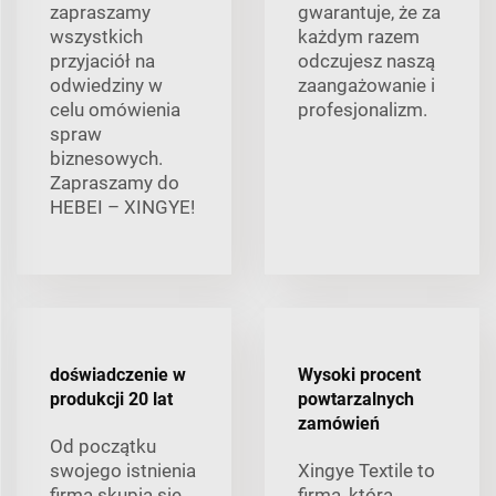
zapraszamy
gwarantuje, że za
wszystkich
każdym razem
przyjaciół na
odczujesz naszą
odwiedziny w
zaangażowanie i
celu omówienia
profesjonalizm.
spraw
biznesowych.
Zapraszamy do
HEBEI – XINGYE!
doświadczenie w
Wysoki procent
produkcji 20 lat
powtarzalnych
zamówień
Od początku
swojego istnienia
Xingye Textile to
firma skupia się
firma, która