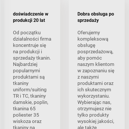
doświadczenie w
Dobra obsługa po
produkcji 20 lat
sprzedaży
Od początku
Oferujemy
działalności firma
kompleksową
koncentruje się
obsługę
na produkcji i
posprzedażową,
sprzedaży tkanin.
aby pomóc
Najbardziej
naszym klientom
popularnymi
w zapoznaniu się
produktami są
z naszymi
tkaniny
produktami oraz
uniform/suiting
ich skutecznym
TR i TC, tkaniny
wykorzystaniu.
damskie, poplin,
Wybierając nas,
tkanina 65
otrzymujesz nie
poliester 35
tylko produkty
wiskoza oraz
wysokiej jakości,
tkaniny na
ale także