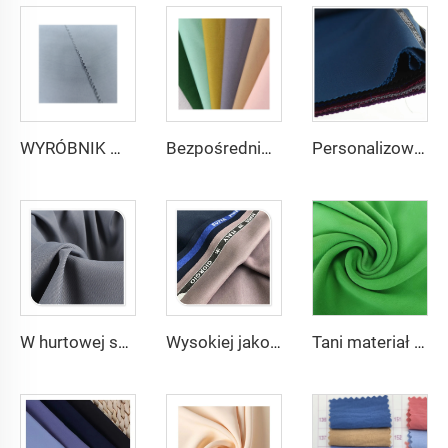
WYRÓBNIK mikrofibrowej tkaniny dla mężczyzn z wirującego poliestru tkanina toyobo koszula arabski thobe
Bezpośrednio z fabryki Poliester Gabardyna Tkanina/Twill Gabardyna Dla uniformów roboczych
Personalizowane garnitury - tkanina na uniformy, kurtki wiatrowe, spodnie, tkanina na garnitury, poliestrowa tkanina gabardynowa dla męskich garniturów
W hurtowej sprzedaży 100% poliestrowa gabardyna typu twill do odzieży roboczej
Wysokiej jakości TR poliester wiskozowy 280-290gram tkaniny na garnitury dla mężczyzn
Tani materiał szifonowy Georgette 75D 100% poliester 2800 skręceń Materiał szifonowy Perłowy do sukni