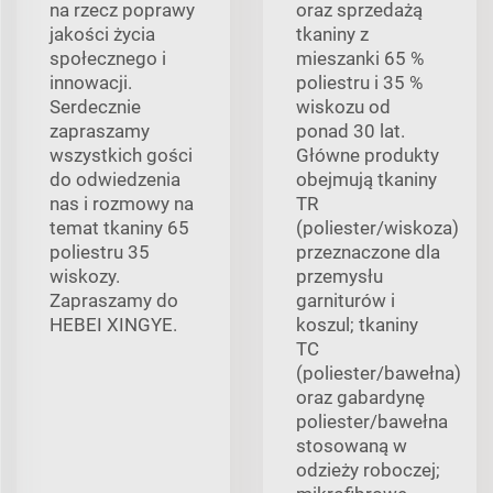
na rzecz poprawy
oraz sprzedażą
jakości życia
tkaniny z
społecznego i
mieszanki 65 %
innowacji.
poliestru i 35 %
Serdecznie
wiskozu od
zapraszamy
ponad 30 lat.
wszystkich gości
Główne produkty
do odwiedzenia
obejmują tkaniny
nas i rozmowy na
TR
temat tkaniny 65
(poliester/wiskoza)
poliestru 35
przeznaczone dla
wiskozy.
przemysłu
Zapraszamy do
garniturów i
HEBEI XINGYE.
koszul; tkaniny
TC
(poliester/bawełna)
oraz gabardynę
poliester/bawełna
stosowaną w
odzieży roboczej;