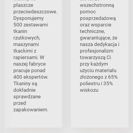
płaszcze
wszechstronną
przeciwdeszczowe.
pomoc
Dysponujemy
posprzedażową
500 zestawami
oraz wsparcie
tkanin
techniczne,
rzutkowych,
gwarantujące, że
maszynami
nasza dedykacja i
tkackimi z
profesjonalizm
rapiersami. W
towarzyszą Ci
naszej fabryce
przy każdym
pracuje ponad
użyciu materiału
400 ekspertów.
złożonego z 65%
Tkaniny są
poliestru i 35%
dokładnie
wiskozu
sprawdzane
przed
zapakowaniem.