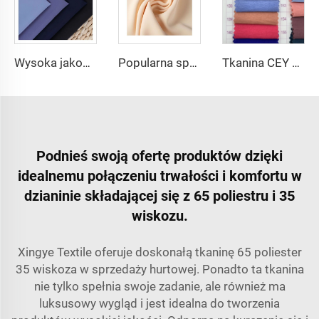
Wysoka jakość materiał SPH poka 100% poliester tkanina dla sukien abaja dla kobiet
Popularna sprzedaż materiału poliestrowego SPH Barbara Silk jednobarwnie barwiony modny materiał na abaję dla kobiet
Tkanina CEY z 100% poliestru, przewiewna, jednobarwna, wielokolorowa
Podnieś swoją ofertę produktów dzięki
idealnemu połączeniu trwałości i komfortu w
dzianinie składającej się z 65 poliestru i 35
wiskozu.
Xingye Textile oferuje doskonałą tkaninę 65 poliester
35 wiskoza w sprzedaży hurtowej. Ponadto ta tkanina
nie tylko spełnia swoje zadanie, ale również ma
luksusowy wygląd i jest idealna do tworzenia