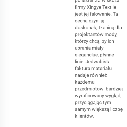
poliester 35 wiskoza
firmy Xingye Textile
jest jej falowanie. Ta
cecha czyni ją
doskonałą tkaniną dla
projektantów mody,
którzy chcą, by ich
ubrania miały
eleganckie, płynne
linie. Jedwabista
faktura materiału
nadaje również
każdemu
przedmiotowi bardziej
wyrafinowany wygląd,
przyciągając tym
samym większą liczbę
klientów.