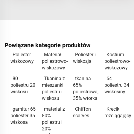
Powiązane kategorie produktów
Poliester
Materiał
Poliester i
Kostium
wiskozowy
poliestrowo-
wiskozja
poliestrowo-
wiskozowy
wiskozowy
80
Tkanina z
tkanina
64
poliestru 20
mieszanki
65%
poliestru 34
wiskosu
poliestru i
poliestrowa,
wiskosiny
wiskosu
35% wtorka
garnitur 65
materiał z
Chiffon
Krecik
poliester 35
80%
scarves
rozciągający
wiskosa
poliestru i
20%