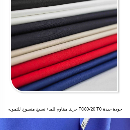
جودة جيدة TC80/20 TC جريتا مقاوم للماء نسيج منسوج للتمويه