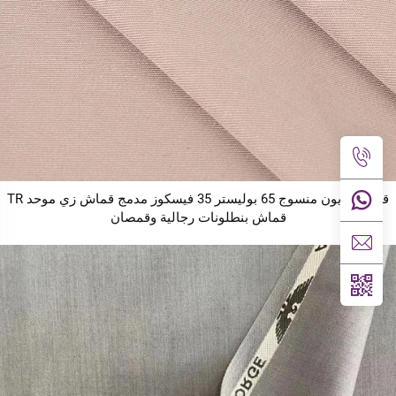
قماش رايون منسوج 65 بوليستر 35 فيسكوز مدمج قماش زي موحد TR
قماش بنطلونات رجالية وقمصان