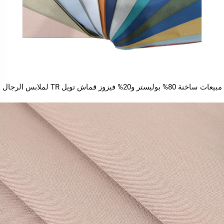
ات ساخنة 80% بوليستر و20% فيزوز قماش تويل TR لملابس الرجال