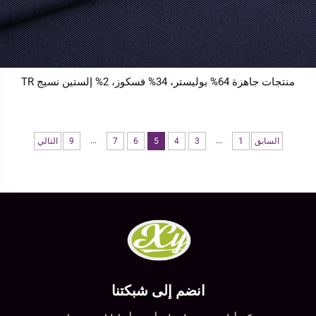
منتجات جاهزة 64% بوليستر، 34% فسكوز، 2% إلستين نسيج TR
...
...
السابق
1
3
4
5
6
7
9
التالي
انضم إلى شبكتنا