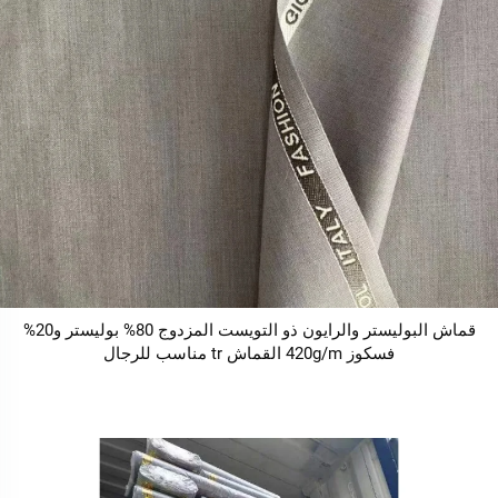
قماش البوليستر والرايون ذو التويست المزدوج 80% بوليستر و20%
فسكوز 420g/m القماش tr مناسب للرجال