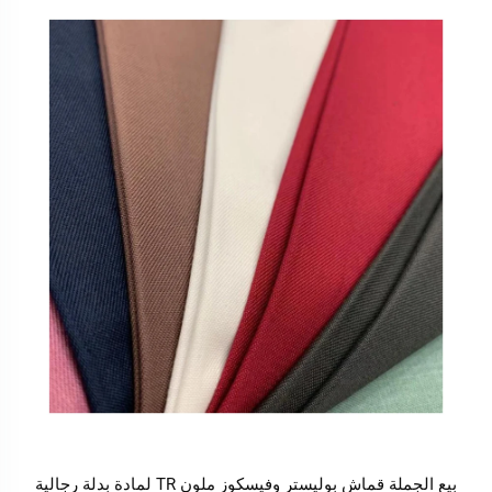
بيع الجملة قماش بوليستر وفيسكوز ملون TR لمادة بدلة رجالية