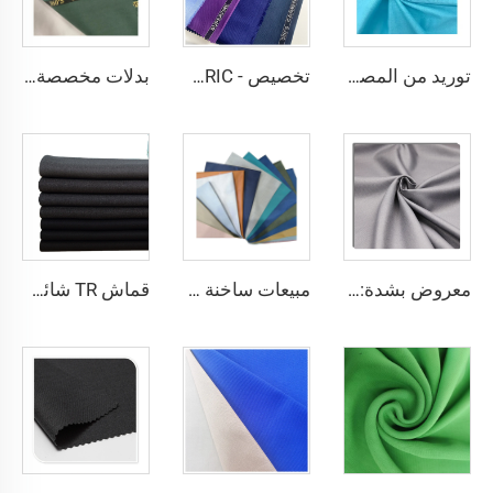
توريد من المصنع بوليستر 80% وقطن 20% بوبلين قماش TC بوبلين بمكونات 110*76 ووزن 100 جرام لكل متر مربع
تخصيص - SHINNING LANA OBAMA VISCOSE POLYESTER SUITING SUPPER VISCOSE FABRIC
بدلات مخصصة - قماش بدلات ترافيرا المدرسي الأفريقي مع حافة إنكليزية
معروض بشدة: قماش ثوب مصنوع من بوليستر خيوط دوارة مخصص للمسلمين في منطقة الخليج العربي والشرق الأوسط
مبيعات ساخنة 80% بوليستر و20% فيزوز قماش تويل TR لملابس الرجال
قماش TR شائع للتنورة الرجالية، قماش TR عالي الجودة للتصدير بالجملة من الصين بألوان جميلة ومتوفر من المصنع