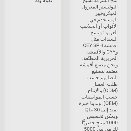
تنتج الشركة نسيج
تقوم بها.
البوليستر المغزول
الميكروفيبر
المستخدم في
الأثواب أو الجلابيب
العربية؛ ونسج
السيدات مثل
أقمشة CEY SPH
وCYY والأقمشة
الحريرية المطبّعة.
ونحن مصنع أقمشة
معتمد لتصنيع
التصاميم حسب
طلب العميل
(ODM) والإنتاج
حسب المواصفات
(OEM)، ولدينا خبرة
تمتد إلى 30 عامًا.
ويمكن تخصيص
1000 منتجٍ حصريًّا
لك من بين 5000