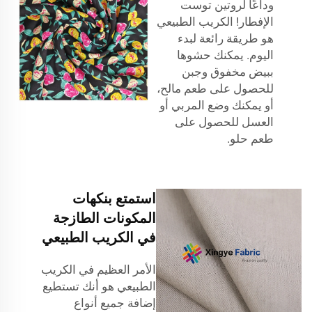
وداعًا لروتين توست
الإفطار! الكريب الطبيعي
هو طريقة رائعة لبدء
اليوم. يمكنك حشوها
ببيض مخفوق وجبن
للحصول على طعم مالح،
أو يمكنك وضع المربي أو
العسل للحصول على
طعم حلو.
استمتع بنكهات
المكونات الطازجة
في الكريب الطبيعي
الأمر العظيم في الكريب
الطبيعي هو أنك تستطيع
إضافة جميع أنواع