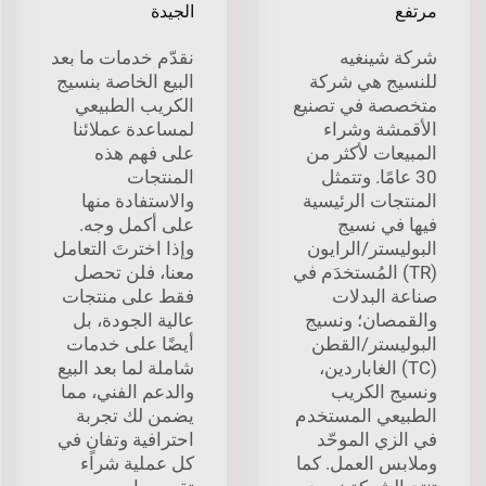
مرتفع
الجيدة
شركة شينغيه
نقدّم خدمات ما بعد
للنسيج هي شركة
البيع الخاصة بنسيج
متخصصة في تصنيع
الكريب الطبيعي
الأقمشة وشراء
لمساعدة عملائنا
المبيعات لأكثر من
على فهم هذه
30 عامًا. وتتمثل
المنتجات
المنتجات الرئيسية
والاستفادة منها
فيها في نسيج
على أكمل وجه.
البوليستر/الرايون
وإذا اخترتَ التعامل
(TR) المُستخدَم في
معنا، فلن تحصل
صناعة البدلات
فقط على منتجات
والقمصان؛ ونسيج
عالية الجودة، بل
البوليستر/القطن
أيضًا على خدمات
(TC) الغاباردين،
شاملة لما بعد البيع
ونسيج الكريب
والدعم الفني، مما
الطبيعي المستخدم
يضمن لك تجربة
في الزي الموحّد
احترافية وتفانٍ في
وملابس العمل. كما
كل عملية شراء