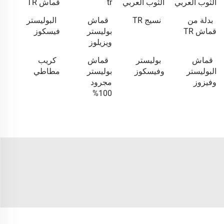
الثوب العربي
الثوب العربي
tr
قماش TR
بدلة من
نسيج TR
قماش
البوليستر
قماش TR
بوليستر
فيسكوز
ويزيلوز
قماش
بوليستر
قماش
كريب
البوليستر
وفيسكوز
بوليستر
مطاطي
وفيزوز
مجرود
100%