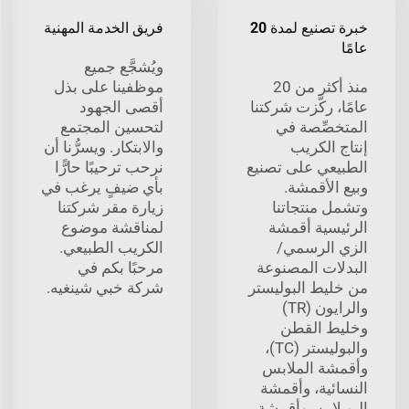
خبرة تصنيع لمدة 20
فريق الخدمة المهنية
عامًا
ويُشجَّع جميع
منذ أكثر من 20
موظفينا على بذل
عامًا، ركَّزت شركتنا
أقصى الجهود
المتخصِّصة في
لتحسين المجتمع
إنتاج الكريب
والابتكار. ويسرُّنا أن
الطبيعي على تصنيع
نرحب ترحيبًا حارًّا
وبيع الأقمشة.
بأي ضيفٍ يرغب في
وتشمل منتجاتنا
زيارة مقر شركتنا
الرئيسية أقمشة
لمناقشة موضوع
الزي الرسمي/
الكريب الطبيعي.
البدلات المصنوعة
مرحبًا بكم في
من خليط البوليستر
شركة خبي شينغيه.
والرايون (TR)
وخليط القطن
والبوليستر (TC)،
وأقمشة الملابس
النسائية، وأقمشة
البوبلاين، وأقمشة