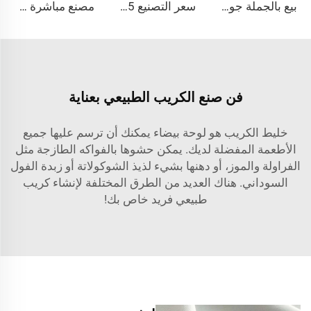
بيع بالجملة جورجيت بيبي دول شيفون خالص 75D 100gsm للفساتين
سعر التصنيع TC 65/35 أو 100% قطن مستشفى أبيض قماش ملابس تمريضية/طبية
مصنع مباشرة 100 بوليستر سميك الجاباردين مقاوم للماء قماش مخصص للملابس العملية
فن صنع الكريب الطبيعي بعناية
خليط الكريب هو لوحة بيضاء يمكنك أن ترسم عليها جميع
الأطعمة المفضلة لديك. يمكن حشوها بالفواكه الطازجة مثل
الفراولة والموز، أو دهنها بشيء لذيذ
الشوكولاتة
أو زبدة الفول
السوداني. هناك العديد من الطرق المختلفة لإنشاء كريب
طبيعي فريد خاص بك!